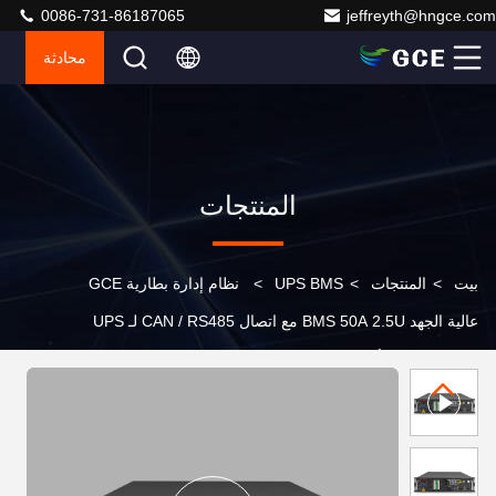
0086-731-86187065
jeffreyth@hngce.com
محادثة
المنتجات
بيت
>
المنتجات
>
UPS BMS
>
نظام إدارة بطارية GCE
عالية الجهد BMS 50A 2.5U مع اتصال CAN / RS485 لـ UPS
بطاريات ليثيوم أيون