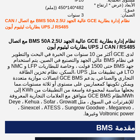
مستوى الحماية:
IP20
الأبعاد (عرض * ارتفاع *
482*140*450 ((ملم)
عمق):
الضمان:
3 سنوات
نظام إدارة بطارية GCE عالية الجهد BMS 50A 2.5U مع اتصال CAN /
RS485 لـ UPS بطاريات ليثيوم أيون
نظام إدارة بطارية GCE عالية الجهد BMS 50A 2.5U مع اتصال
CAN / RS485 لـ UPS بطاريات ليثيوم أيون
لدى GCE أكثر من 10 سنوات من الخبرة في البحث والتطوير
في نظام BMS عالي الجهد والتصنيع في الصين. يتم استخدام
جهد BMS حتى 1500 فولت ، وخاصة للبطاريات LFP و NMC و
LTO في تطبيقات مثل UPS ،السكن، نظام تخزين الطاقة
التجاري والصناعي. يدعم GCE BMS اتصالات موازية متعددة
ويمكن تكوينها كمعماريين على مستوى أو ثلاثة مستويات.مما
يجعلها مناسبة لمجموعة واسعة من التطبيقات من KWh إلى
MWhنظام GCE BMS متوافق مع العلامات التجارية المعروفة
للإنفرترات في السوق ، مثل Deye ، Kehua ، Sofar ، Growatt
، Sinexcel ، ATESS ، Sungrow Goodwe ، Megarevo ،
Voltronic power وغيرها.
مقدمة BMS