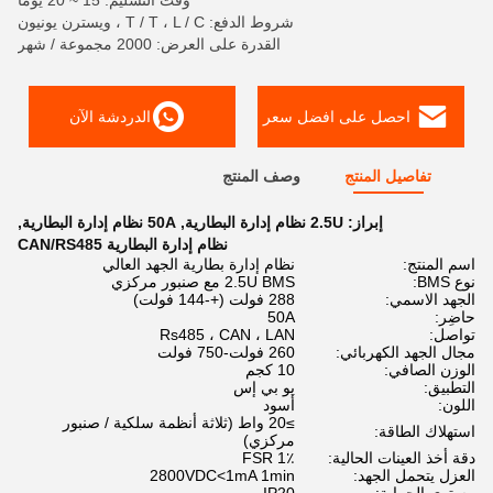
وقت التسليم: 15 ~ 20 يومًا
شروط الدفع: T / T ، L / C ، ويسترن يونيون
القدرة على العرض: 2000 مجموعة / شهر
احصل على افضل سعر
الدردشة الآن
تفاصيل المنتج
وصف المنتج
إبراز:
2.5U نظام إدارة البطارية
,
50A نظام إدارة البطارية
,
نظام إدارة البطارية CAN/RS485
اسم المنتج:
نظام إدارة بطارية الجهد العالي
نوع BMS:
2.5U BMS مع صنبور مركزي
الجهد الاسمي:
288 فولت (+-144 فولت)
حاضِر:
50A
تواصل:
Rs485 ، CAN ، LAN
مجال الجهد الكهربائي:
260 فولت-750 فولت
الوزن الصافي:
10 كجم
التطبيق:
يو بي إس
اللون:
أسود
≥20 واط (ثلاثة أنظمة سلكية / صنبور
استهلاك الطاقة:
مركزي)
دقة أخذ العينات الحالية:
1٪ FSR
العزل يتحمل الجهد:
2800VDC<1mA 1min