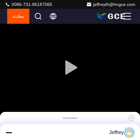
0086-731-86187065
jeffreyth@hngce.com
محادثة
GCE Lifepo4 ESS نظام بطارية 30s 96V 63A 2U
Jeffrey
تخزين نظام تحكم موثوق به