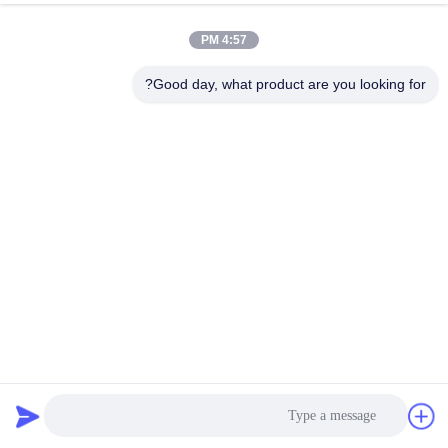
الدردشة الآن
إرسال استفسار
4:57 PM
#
Good day, what product are you looking for?
125A UPS BMS,BESS Bms للنظام الشمسي,نظام إدارة بطارية UPS
Lifepo4 Bms
#
نظام بطارية GCE ESS,نظام بطارية ESS 30s,نظام بطارية Lifepo4 2U
تخزين
UPS Lifepo4 Bms Battery Management System
#
2025-06-23
UPS BMS
1نظام إدارة البطارية المتقدم --- نظام إدارة البطارية المتكامل للغاية يمكّن المراقبة
السلسة. 2اختبار الذات الكامل واكتشاف حالة التشغيل، مع شاشة HMI، معلومات
تشغيل النظام في لمحة. 3. استراتيجيات تحكم نظ...
عرض المزيد
رسائل الزائر
اترك رسالة
لا توجد تعليقات عامة بعد