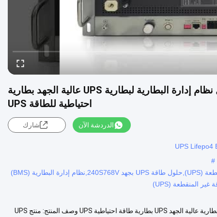
حلول طاقة UPS 240S768V 400A حل شامل نظام إدارة البطارية لبطارية UPS عالية الجهد بطارية
احتياطية للطاقة UPS
الدردشة الآن
شارك
#
حلول طاقة نظام إدارة البطارية (BMS) لوحدات تزويد الطاقة غير المنقطعة (UPS),حلول طاقة UPS بجهد 240S768V,نظام إدارة البطارية (BMS)
غير المنقطعة (UPS)
حل طاقة UPS 240S768V 400A الحل الشامل نظام إدارة البطارية BMS للبطارية عالية الجهد UPS بطارية طاقة احتياطية UPS وصف المنتج: منتج UPS