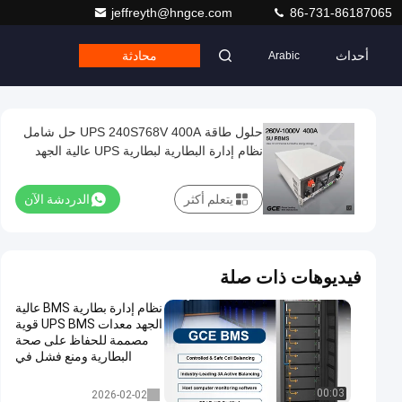
jeffreyth@hngce.com
86-731-86187065
أحداث
محادثة
Arabic
حلول طاقة UPS 240S768V 400A حل شامل
نظام إدارة البطارية لبطارية UPS عالية الجهد
بطارية احتياطية للطاقة UPS
يتعلم أكثر
الدردشة الآن
فيديوهات ذات صلة
نظام إدارة بطارية BMS عالية
الجهد معدات UPS BMS قوية
مصممة للحفاظ على صحة
البطارية ومنع فشل في
إمدادات الطاقة غير المتقطعة
UPS BMS
00:03
2026-02-02