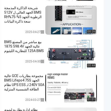
شريحة الذاكرة المدمجة
BMS الجهد العالي ل 512V
الرطوبة الجهد 5%-75%RH
سعة ذاكرة البيانات
عالية الجهد bms
00:26
2025-04-27
بيع مباشر من المصنع BMS
عالية الجهد 187S 598.4V
125A BMS للبطارية الليثيوم
عالية الجهد bms
2025-04-30
00:44
مجموعة بطاريات GCE عالية
الجهد BMS Lifepo4 75S
240V 50A لـ UPS ESS نظام
الطاقة الشمسية المنزلية
UPS BMS
01:01
2024-03-27
نظام إدارة بطارية ليتيوم