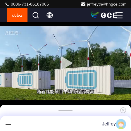
0086-731-86187065
jeffreyth@hngce.com
محادثة
ليفبو 4 UPS BMS 384V 63A 120S HV RS485
Jeffrey
الاتصال TCP/IP