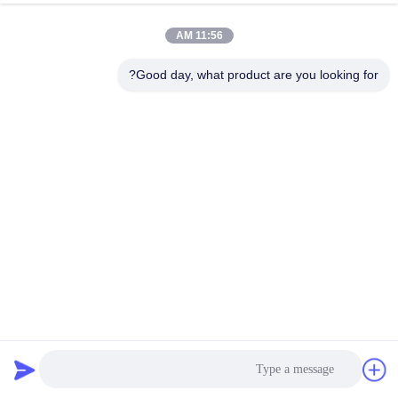
الدردشة الآن
إرسال استفسار
11:56 AM
#
Good day, what product are you looking for?
125A UPS BMS,BESS Bms للنظام الشمسي,نظام إدارة بطارية UPS
Lifepo4 Bms
#
UPS BMS 384V,UPS BMS 63A,البروتوكول 120S
UPS Lifepo4 Bms Battery Management System
#
UPS BMS
2025-12-11
33 الرؤى
UPS 384V 63A 120S HV Lifepo4 BMS نظام إدارة الطاقة في المباني رقم الطراز:
RBMS07S3-0-63A384V المرحلة الثالثة الحماية: دائرة قصيرة الوزن: 25 كجم النوع:
BMS التطبيق: UPS/BESS اسم المنتج: Lithium UPS BMS ...
عرض المزيد
رسائل الزائر
اترك رسالة
لا توجد تعليقات عامة بعد