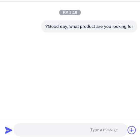
الدردشة الآن
إرسال استفسار
3:18 PM
#
Good day, what product are you looking for?
125A UPS BMS,BESS Bms للنظام الشمسي,نظام إدارة بطارية UPS
Lifepo4 Bms
#
2.5U نظام إدارة البطارية,50A نظام إدارة البطارية,نظام إدارة البطارية
CAN/RS485
UPS Lifepo4 Bms Battery Management System
#
UPS BMS
2024-05-22
189 الرؤى
نظام إدارة بطارية GCE عالية الجهد BMS 50A 2.5U مع اتصال CAN / RS485 لـ UPS
بطاريات ليثيوم أيون لدى GCE أكثر من 10 سنوات من الخبرة في البحث والتطوير في
نظام BMS عالي الجهد والتصنيع في الصين. يتم استخدا...
عرض المزيد
رسائل الزائر
اترك رسالة
لا توجد تعليقات عامة بعد