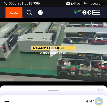
0086-731-86187065
jeffreyth@hngce.com
محادثة
نظام إدارة بطارية GCE عالية الجهد BMS 50A 2.5U
ellen
مع اتصال CAN / RS485 لـ UPS بطاريات ليثيوم أيون