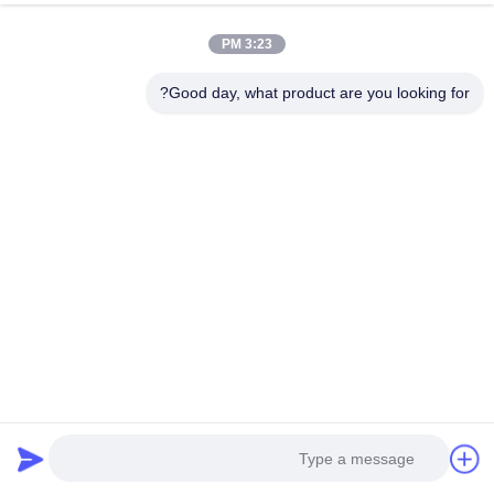
المبنى B3، 602، مدينة العلوم والتكنولوجيا الجديدة، مقاطعة
3:23 PM
تشانغشا، مدينة تشانغشا، مقاطعة هونان
Good day, what product are you looking for?
الصين نوعية جيدة عالية الجهد bms المورد. حقوق النشر © 2022-
2026 Hunan GCE Technology Co.,Ltd . كل الحقوق محفوظة.