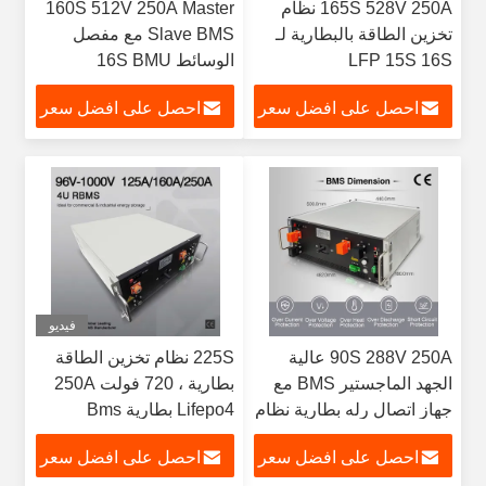
165S 528V 250A نظام
160S 512V 250A Master
تخزين الطاقة بالبطارية لـ
Slave BMS مع مفصل
LFP 15S 16S
الوسائط 16S BMU
احصل على افضل سعر
احصل على افضل سعر
فيديو
90S 288V 250A عالية
225S نظام تخزين الطاقة
الجهد الماجستير BMS مع
بطارية ، 720 فولت 250A
جهاز اتصال رله بطارية نظام
Lifepo4 بطارية Bms
تخزين الطاقة
احصل على افضل سعر
احصل على افضل سعر