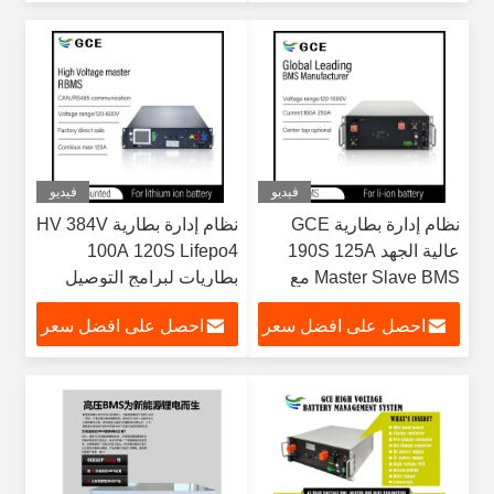
فيديو
فيديو
نظام إدارة بطارية GCE
نظام إدارة بطارية HV 384V
عالية الجهد 190S 125A
100A 120S Lifepo4
Master Slave BMS مع
بطاريات لبرامج التوصيل
رلاي BMS NMC LTO LFP
اللاسلكي والبيس مع
احصل على افضل سعر
احصل على افضل سعر
تخزين الطاقة الشمسية
CAN/RS485 برنامج إرسال
الاتصالات