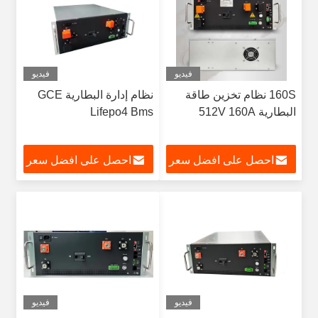
فيديو
فيديو
160S نظام تخزين طاقة
نظام إدارة البطارية GCE
البطارية 512V 160A
Lifepo4 Bms
احصل على افضل سعر
احصل على افضل سعر
فيديو
فيديو