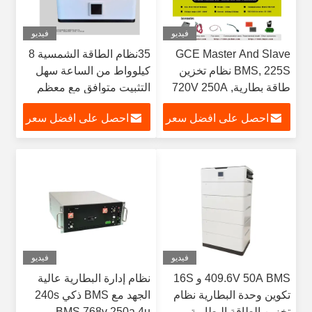
فيديو
فيديو
GCE Master And Slave
35نظام الطاقة الشمسية 8
BMS, 225S نظام تخزين
كيلوواط من الساعة سهل
طاقة بطارية, 720V 250A
التثبيت متوافق مع معظم
Lifepo4 بطارية Bms
المحولات
احصل على افضل سعر
احصل على افضل سعر
فيديو
فيديو
409.6V 50A BMS و 16S
نظام إدارة البطارية عالية
تكوين وحدة البطارية نظام
الجهد مع BMS ذكي 240s
تخزين الطاقة البطارية
BMS 768v 250a 4u