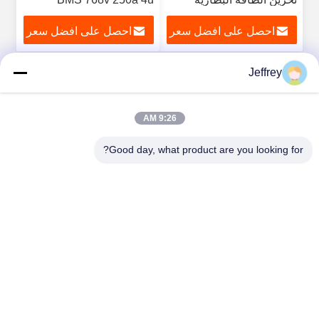
Master Rbms
احصل على افضل سعر
احصل على افضل سعر
Jeffrey
2
1
9:26 AM
Good day, what product are you looking for?
Hunan GCE Technology Co.,Ltd
jeffreyth@hngce.com
0086-731-86187065
المبنى B3، 602، مدينة العلوم والتكنولوجيا الجديدة، مقاطعة
تشانغشا، مدينة تشانغشا، مقاطعة هونان