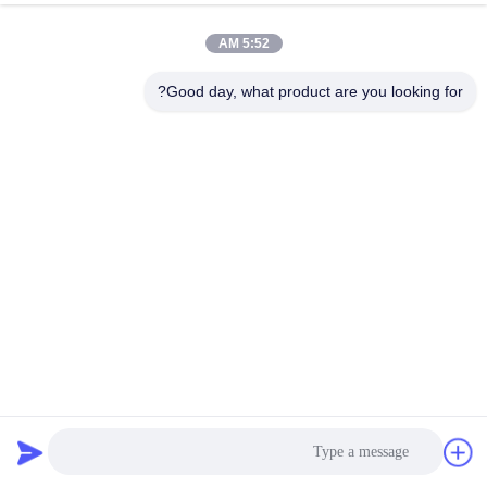
الدردشة الآن
إرسال استفسار
5:52 AM
#
Good day, what product are you looking for?
125A UPS BMS,BESS Bms للنظام الشمسي,نظام إدارة بطارية UPS
Lifepo4 Bms
#
150S UPS BMS,UPS BMS 250A,تخزين بطارية نظام إدارة الطاقة ESS
UPS Lifepo4 Bms Battery Management System
#
UPS BMS
2022-10-27
1562 الرؤى
150S BMS لـ UPS ESS الطاقة الشمسية GCE smart bms 150S lifepo4 BMS
250A 480V UPS BMS ليثيوم أيون lifepo4 LTO bms مع الاتصال لـ UPS تكوين
BMS 150S 480V 250A BMS الجهد العالي * 1 مجموعة15S BMU * 10 مجموع...
عرض المزيد
رسائل الزائر
اترك رسالة
لا توجد تعليقات عامة بعد