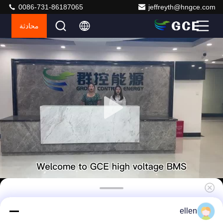
0086-731-86187065
jeffreyth@hngce.com
محادثة
150S UPS BMS ، ESS نظام إدارة الطاقة بطارية
ellen
تخزين 250A 480V