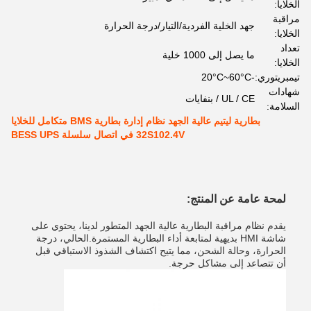
الخلايا:
مراقبة
جهد الخلية الفردية/التيار/درجة الحرارة
الخلايا:
تعداد
ما يصل إلى 1000 خلية
الخلايا:
تيمبريتوري:
-20°C~60°C
شهادات
UL / CE / بنفايات
السلامة:
بطارية ليتيم عالية الجهد نظام إدارة بطارية BMS متكامل للخلايا
32S102.4V في اتصال سلسلة BESS UPS
لمحة عامة عن المنتج:
يقدم نظام مراقبة البطارية عالية الجهد المتطور لدينا، يحتوي على
شاشة HMI بديهية لمتابعة أداء البطارية المستمرة.الحالي، درجة
الحرارة، وحالة الشحن، مما يتيح اكتشاف الشذوذ الاستباقي قبل
أن تتصاعد إلى مشاكل حرجة.