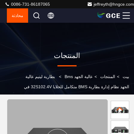
0086-731-86187065
jeffreyth@hngce.com
محادثة
المنتجات
بيت
>
المنتجات
>
عالية الجهد Bms
>
بطارية ليتيم عالية
الجهد نظام إدارة بطارية BMS متكامل للخلايا 32S102.4V في
اتصال سلسلة BESS UPS