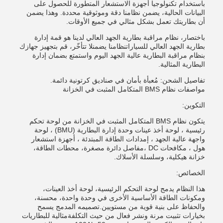
باستخدام تكنولوجيا أجهزة الاستشعار المتطورة للحصول على
البيانات الحالية، يضمن نظامنا دقة وموثوقية محددة. وهذا يضمن
أن بطاريتك تعمل بشكل مثالي في جميع الأوقات.
باختصار، نظام مراقبة بطارية الجهد العالي لدينا هو قمة إدارة
بطارية الجهد العالي للسياراتنظامنا يضمنلا تتأخّر، قم بتجهيز جهازك
بنظام مراقبة البطارية عالية الجهد اليوم واستمتع بضمان إدارة
البطارية المثالية.
تفاصيل الشحن: مُعبأة بأمان في صناديق كرتونية دائمة.
مواصفات نظام BMS المتكامل المثبت في الخزانة
التكوين:
يتكون نظام BMS المتكامل المثبت في الخزانة من لوحة تحكم
رئيسية ، لوحة أخذ عينات وحدة إدارة البطارية (BMU) ، لوحة
واجهة عالية الجهد ، إمدادات الطاقة المبتدئة ، أجهزة استشعار
هول ، مكافحات DC ،مفاصل دائرة مصغرة، محطات الطاقة،
خزانة هيكلية، وسلسلة الأسلاك.
الخصائص:
هذا النظام يدمج لوحة التحكم الرئيسية، لوحة أخذ العينات،
ومكونات الطاقة الأساسية الأخرى في وحدة واحدة، محسنة،
والحفاظ على بنية قوية من مستويين.تصميمه المدمج يسمح
بخيارات تثبيت مرنة ونشر فعال من حيث التكلفةمثالية للبطاريات