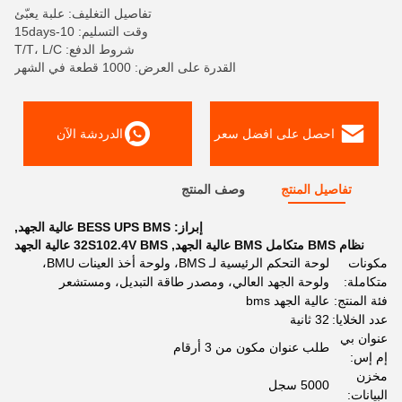
تفاصيل التغليف: علبة يعبّئ
وقت التسليم: 10-15days
شروط الدفع: T/T، L/C
القدرة على العرض: 1000 قطعة في الشهر
احصل على افضل سعر
الدردشة الآن
تفاصيل المنتج
وصف المنتج
إبراز:
BESS UPS BMS عالية الجهد
,
نظام BMS متكامل BMS عالية الجهد
,
32S102.4V BMS عالية الجهد
مكونات
لوحة التحكم الرئيسية لـ BMS، ولوحة أخذ العينات BMU،
متكاملة:
ولوحة الجهد العالي، ومصدر طاقة التبديل، ومستشعر
فئة المنتج:
عالية الجهد bms
عدد الخلايا:
32 ثانية
عنوان بي
طلب عنوان مكون من 3 أرقام
إم إس:
مخزن
5000 سجل
البيانات: