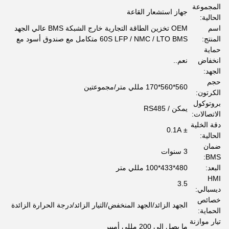
المجموعة
جهاز استشعار القاعة
الحالية:
اسم
OEM تخزين الطاقة التجارية خارج الشبكة BMS عالي الجهد
المنتج:
60S LFP / NMC / LTO BMS متكامل مع صندوق أسود مع
حماية
انخفاض
نعم..
الجهد:
حجم
560*560*170 مللي متر/مجموعتين
الكرتون:
بروتوكول
يمكن / RS485
الاتصالات:
دقة الخلية
± 0.1A
الحالية:
ضمان
3 سنوات
BMS:
البعد:
480*433*100 مللي متر
HMI
3.5
ديسبالي:
خصائص
الجهد الزائد/الجهد المنخفض/التيار الزائد/درجة الحرارة الزائدة
الحماية:
تيار موازنة
ما يصل إلى 200 مللي أمبير