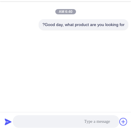
UPS
الدردشة الآن
إرسال استفسار
6:40 AM
#
250A عالية الجهد BMS,بطارية LTO HV BMS,256V الجهد العالي BMS
Good day, what product are you looking for?
#
BESS UPS BMS عالية الجهد,نظام BMS متكامل BMS عالية
الجهد,32S102.4V BMS عالية الجهد
256V High Voltage BMS(HV BMS)
#
عالية الجهد bms
2025-04-16
278 الرؤى
لمحة عامة عن المنتج: يقدم نظام مراقبة البطارية عالية الجهد المتطور لدينا، يحتوي
على شاشة HMI بديهية لمتابعة أداء البطارية المستمرة.الحالي، درجة الحرارة، وحالة
الشحن، مما يتيح اكتشاف الشذوذ الاستباقي ق...
عرض المزيد
رسائل الزائر
اترك رسالة
لا توجد تعليقات عامة بعد