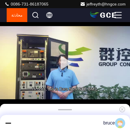
0086-731-86187065
jeffreyth@hngce.com
محادثة
بطارية ليتيم عالية الجهد نظام إدارة بطارية BMS
bruce
متكامل للخلايا 32S102.4V في اتصال سلسلة BESS