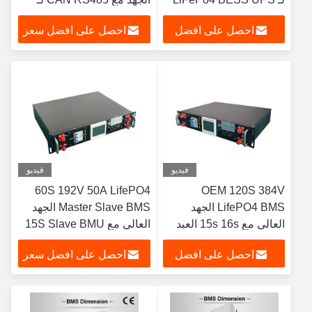
نظام طاقة البطارية
LiFePO4 Battery Pack،لـ
احصل على افضل
احصل على افضل سعر
الشمسية خارج الشبكة
بطارية الليثيوم UPS Backup
Power and Energy
سعر
Storage System
فيديو
فيديو
60S 192V 50A LifePO4
OEM 120S 384V
LifePO4 BMS الجهد
Master Slave BMS الجهد
العالي مع 15s 16s العبد
العالي مع 15S Slave BMU
BMU
احصل على افضل
احصل على افضل سعر
سعر