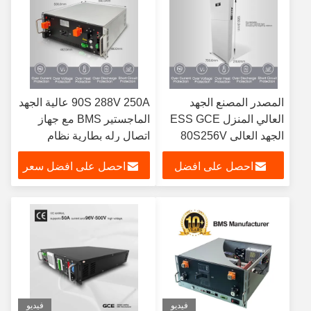
المصدر المصنع الجهد
90S 288V 250A عالية الجهد
العالي المنزل ESS GCE
الماجستير BMS مع جهاز
الجهد العالي 80S256V
اتصال رله بطارية نظام
100A 30kw البيضاء
تخزين الطاقة
احصل على افضل
احصل على افضل سعر
الطاقة الشمسية التخزين
القابل للتراكم 15kwh
سعر
20kwh 30kwh 35kwh
لنظام الطاقة المنزلي
فيديو
فيديو