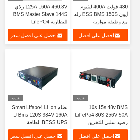
480 فولت 400A ليثيوم
125A 160A 460.8V رلاي
أيون ESS BMS 150S رله
BMS Master Slave 144S
مع وظيفة موازية
للبطارية LifePO4
احصل على افضل
احصل على افضل سعر
سعر
فيديو
فيديو
16s 15s 48v BMS
نظام Smart Lifepo4 Li Ion
LiFePo4 80S 256V 50A
Bms 120S 384V 160A لـ
رصيد سلبي للتخزين
BESS UPS الطاقة
الشمسي المنزلي
الشمسية الكهروضوئية
احصل على افضل
احصل على افضل سعر