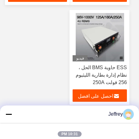
سعر
فيديو
ESS حاوية BMS الحل ،
نظام إدارة بطارية الليثيوم
256 فولت 250A
احصل على افضل
سعر
Jeffrey
1
10:31 PM