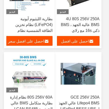
فيديو
فيديو
4U 80S 256V 250A
بطارية الليثيوم آيونية
BMS عالية الجهد ، BMS
(LiFePO4) نظام تخزين
ذكي 16s مع رلاي
الطاقة الشمسية نظام
مراقبة البطارية
احصل على افضل
احصل على افضل سعر
سعر
فيديو
GCE 256V 250A
80S 256V 60A نظام إدارة
Lifepo4 BMS عالي الجهد
بطارية متكامل BMS عالي
لـ LiFePo4 BESS UPS
الجهد مع CAN RS485 لـ