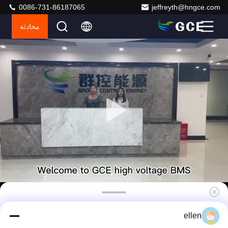
0086-731-86187065
jeffreyth@hngce.com
محادثة
UPS ESS الجهد العالي BMS 160S 512V 400A
ellen
500A مع CANBUS RS485