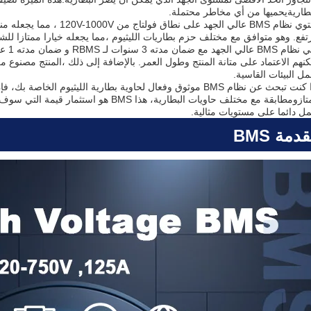
بطاريةيحميها من أي مخاطر محتملة.
يحتوي نظام BMS عالي الجهد على
تفع. وهو متوافق مع مختلف حزم بطاريات الليثيوم ،مما يجعله خيارا ممتازا للش
نهم الاعتماد على متانة المنتج وطول العمر. بالإضافة إلى ذلك ،المنتج مصنوع من 
ل البيئات القاسية.
ممتازومطابقة مع مختلف حاويات البطارية، هذا 
مل دائما على مستويات مثالية.
دمة BMS