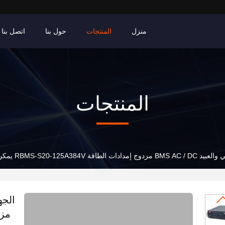
منزل
المنتجات
حول بنا
اتصل بنا
المنتجات
RBMS-S20-125A384V يمكن أن تكون واجهة RS485