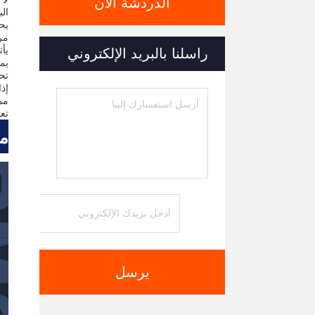
الدردشة الآن
ال
مر
راسلنا بالبريد الإلكتروني
يمك
تحم
تع
مق
يرسل