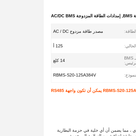
,
إمدادات الطاقة المزدوجة AC/DC BMS
لطاقة:
مصدر طاقة مزدوج AC / DC
لحالي:
125 أ
الوزن الصافي لـ BMS
14 كلغ
رئيس:
نموذج:
RBMS-S20-125A384V
اط في الجهد الخلوي ، مما يضمن أن أي خلية في حزمة البطارية
يف طبقة إضافية من السلامة إلى حزمة