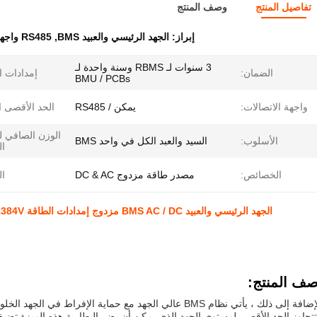
تفاصيل المنتج
وصف المنتج
إبراز:
الجهد الرئيسي والعبيد BMS
,
RS485 واجهة BMS
3 سنوات لـ RBMS وسنة واحدة لـ
الضمان:
إمدادات ا
BMU / PCBs
واجهة الاتصالات:
يمكن / RS485
الحد الأقصى ا
الأسلوب:
السيد والعبد الكل في واحد BMS
ال
الخصائص:
مصدر طاقة مزدوج DC & AC
ال
الجهد الرئيسي والعبيد BMS AC / DC مزدوج إمدادات الطاقة RBMS-S20-125A384V يمكن أن تكون واجهة RS485
ف المنتج:
بالإضافة إلى ذلك ، يأتي نظام BMS عالي الجهد مع حماية الإفر
 تتجاوز الحد الأقصى لمستوى الجهد الذي يمكن أن يضر البطارية.هذه الميزة تض