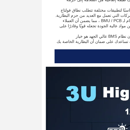
 نطاق فولتاج من 120V-1000V ، مما يجعله مناسبًا لتطبيقات مختلفة تتطلب نطاق فولتاج
ركات التي تعمل مع العديد من حزم البطارية.
يأتي نظام BMS عالي الجهد مع ضمان مدته 3 سنوات لـ RBMS و ضمان مدته 1 عام لـ BMU / PCB ، مما يضمن أن العملاء
مواد عالية الجودة تجعله قويًا وقادرًا على
إذا كنت تبحث عن نظام BMS موثوق وفعال لحاوية بطارية الليثيوم الخاصة بك، فإن نظام BMS عالي الجهد هو خيار
BMS هو استثمار قيمة التي سوف تساعدك على ضمان أن البطارية الخاصة بك