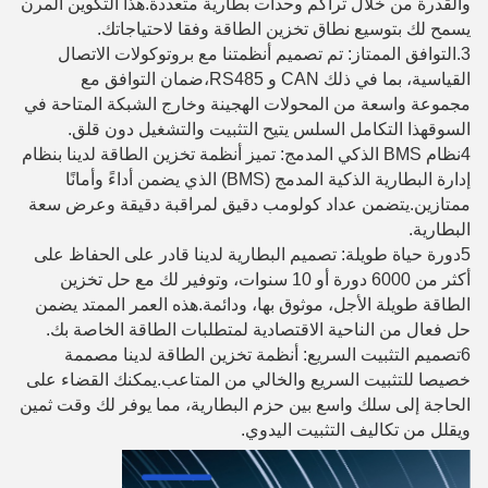
والقدرة من خلال تراكم وحدات بطارية متعددة.هذا التكوين المرن
يسمح لك بتوسيع نطاق تخزين الطاقة وفقا لاحتياجاتك.
3.التوافق الممتاز: تم تصميم أنظمتنا مع بروتوكولات الاتصال
القياسية، بما في ذلك CAN و RS485،ضمان التوافق مع
مجموعة واسعة من المحولات الهجينة وخارج الشبكة المتاحة في
السوقهذا التكامل السلس يتيح التثبيت والتشغيل دون قلق.
4نظام BMS الذكي المدمج: تميز أنظمة تخزين الطاقة لدينا بنظام
إدارة البطارية الذكية المدمج (BMS) الذي يضمن أداءً وأمانًا
ممتازين.يتضمن عداد كولومب دقيق لمراقبة دقيقة وعرض سعة
البطارية.
5دورة حياة طويلة: تصميم البطارية لدينا قادر على الحفاظ على
أكثر من 6000 دورة أو 10 سنوات، وتوفير لك مع حل تخزين
الطاقة طويلة الأجل، موثوق بها، ودائمة.هذه العمر الممتد يضمن
حل فعال من الناحية الاقتصادية لمتطلبات الطاقة الخاصة بك.
6تصميم التثبيت السريع: أنظمة تخزين الطاقة لدينا مصممة
خصيصا للتثبيت السريع والخالي من المتاعب.يمكنك القضاء على
الحاجة إلى سلك واسع بين حزم البطارية، مما يوفر لك وقت ثمين
ويقلل من تكاليف التثبيت اليدوي.