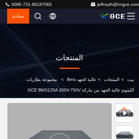
0086-731-86187065
jeffreyth@hngce.com
محادثة
المنتجات
بيت
>
المنتجات
>
عالية الجهد Bms
>
مجموعة بطاريات
الليثيوم عالية الجهد من ماركة GCE BMS125A 260V-750V
bms مع اتصال CAN لتخزين طاقة البطارية