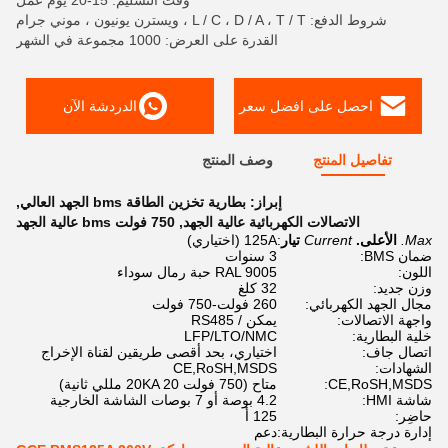
وقت التسليم: 15-20 يوم عمل
شروط الدفع: L / C ، D / A ، T / T ، ويسترن يونيون ، موني جرام
القدرة على العرض: 1000 مجموعة في الشهر
احصل على افضل سعر
الدردشة الآن
تفاصيل المنتج
وصف المنتج
إبراز:
بطارية تخزين الطاقة bms الجهد العالي
,
الاتصالات الكهربائية عالية الجهد
,
750 فولت bms عالية الجهد
Max.
الأعلى.
Current
تيار
:
125A (اختياري)
ضمان BMS:
3 سنوات
اللون:
RAL 9005 حبة رمال سوداء
وزن جديد:
32 كلغ
مجال الجهد الكهربائي:
260 فولت-750 فولت
واجهة الاتصالات:
يمكن / RS485
خلية البطارية:
LFP/LTO/NMC
اتصال جاف:
اختياري، بحد أقصى طريقين لقناة الإخراج
الشهادات:
CE,RoSH,MSDS
CE,RoSH,MSDS:
متاح (750 فولت 20KA 20 مللي ثانية)
شاشة HMI:
4.2 بوصة أو 7 بوصات الشاشة الخارجية
حاضِر:
125 أ
إدارة درجة حرارة البطارية:
دعم