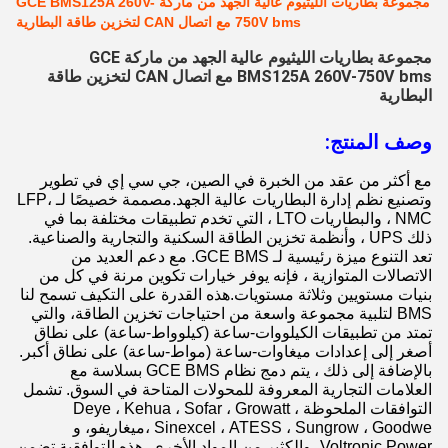
مجموعة بطاريات الليثيوم عالية الجهد من ماركة GCE BMS125A 260V-
750V bms مع اتصال CAN لتخزين طاقة البطارية
مجموعة بطاريات الليثيوم عالية الجهد من ماركة GCE
BMS125A 260V-750V bms مع اتصال CAN لتخزين طاقة
البطارية
وصف المنتج:
مع أكثر من عقد من الخبرة في الصين، جي سي إي في تطوير
وتصنيع نظم إدارة البطاريات عالية الجهد.مصممة خصيصًا لـ LFP،
NMC ، والبطاريات LTO ، التي تخدم تطبيقات مختلفة بما في
ذلك UPS ، وأنظمة تخزين الطاقة السكنية والتجارية والصناعية.
تعد التنوع ميزة رئيسية لـ GCE BMS. مع دعم العديد من
الاتصالات المتوازية ، فإنه يوفر خيارات تكوين مرنة في كل من
بنيات مستويين وثلاثة مستويات.هذه القدرة على التكيف تسمح لنا
BMS لتلبية مجموعة واسعة من احتياجات تخزين الطاقة، والتي
تمتد من تطبيقات الكيلووات-ساعة (كيلوواط-ساعة) على نطاق
أصغر إلى إعدادات ميغاوات-ساعة (مواط-ساعة) على نطاق أكبر.
بالإضافة إلى ذلك ، يتم دمج نظام GCE BMS بسلاسة مع
العلامات التجارية المعروفة للمحولات المتاحة في السوق. تشمل
التوافقات الملحوظة Deye ، Kehua ، Sofar ، Growatt ،
Sinexcel ، ATESS ، Sungrow ، Goodwe ،ميغاريفو، و
Voltronic Power، والكثير من المواد الأخرى. هذه التوافقية تضمن