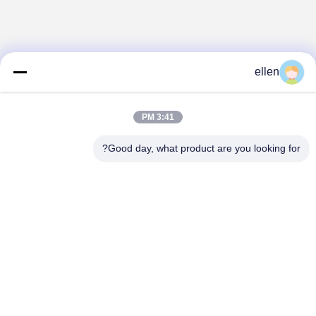
ellen
3:41 PM
Good day, what product are you looking for?
Hunan GCE Technology Co.,Ltd
jeffreyth@hngce.com
0086-731-86187065
المبنى B3، 602، مدينة العلوم والتكنولوجيا الجديدة، مقاطعة
تشانغشا، مدينة تشانغشا، مقاطعة هونان