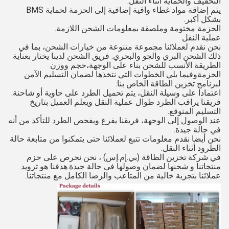
التخفيف والحماية أثناء النقل.
يتم إضافة مواد غطاء واقية إضافية إلى الحزمة لحماية BMS
بشكل أكبر.
الحزمة مختومة وملصقة بمعلومات الشحن اللازمة.
عملية النقل
نحن نقدم لعملائنا مجموعة متنوعة من خيارات الشحن، بما في
ذلك الشحن البري والجو والبحري. فريق الشحن لدينا يختار بعناية
الطريقة الأنسب للشحن بناء على الوجهة،حجم ووزن
الحزمةوفيما يلي الخطوات التي نتخذها لضمان التسليم الآمن
لبرنامج تخزين الطاقة الخاص بنا:
اعتمادا على وسيلة النقل، يتم تحميل الطرد على حاوية أو شاحنة.
فريقنا يراقب الطرد طوال عملية النقل ويعلم العميل بتاريخ
التسليم المتوقع.
عند الوصول إلى الوجهة، فريقنا يفرغ ويفحص الطرد للتأكد من أنه
في حالة جيدة.
نحن أيضا نقدم معلومات تتبع لعملائنا حتى يتمكنوا من متابعة حالة
الطرود أثناء النقل.
في شركة تخزين الطاقة (بي.إم.إس) ، نحن نحرص على حزم
منتجاتنا و شحنها لضمان وصولها في حالة جيدة.هدفنا هو تزويد
عملائنا بتجربة خالية من المتاعب والرضا الكامل مع منتجاتنا.