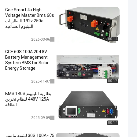
Gce Smart 4u High
Voltage Master Bms 60s
192v 250a للبطاريات
الليثيوم الصناعية
عالية الجهد bms
00:14
2026-03-06
GCE 60S 100A 204.8V
Battery Management
System BMS for Solar
Energy Storage
متكامل BMS
00:17
2025-11-07
بطارية الليثيوم BMS 140S
448V 125A لنظام تخزين
الطاقة
عالية الجهد bms
2025-09-09
00:14
75~30S 100A ليثيوم ماستر