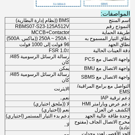
المواصفات:
اسم المنتج
BMS ((نظام إدارة البطارية)
النموذج رقم
RBMS07-S23-125A512V
طريقة الحماية
MCCB+Contactor
نطاق التيار المسموح به
- 250A ~ 250A ((ماكس. 500A)
نطاق الجهد
96 فولت إلى 1000 فولت
دقة العينات الحالية
1.0٪ FSR
رسالة الرسائل الرسومية 485/
واجهة الاتصال مع PCS
كان
واجهة الاتصال مع BMU
يمكن
رسالة الرسائل الرسومية 485/
واجهة الاتصال مع SBMS
كان
التواصل مع برامج المراقبة/
الايثرنت
EMS
دعم ترقية IAP
نعم..
دعم عرض وبارامتر HMI
لا ((ملحق اختياري)
الكشف عن العزل
نعم ((اختياري)
وحدة طاقة عالية الجهد
دعم بدء التيار المستمر (اختياري)
مخرج الاتصال الجاف (مفتوح
لا..
عادة)
الحد الأقصى لعدد وحدات