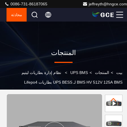
0086-731-86187065
jeffreyth@hngce.com
محادثة
المنتجات
بيت
>
المنتجات
>
UPS BMS
>
نظام إدارة بطاريات ليتيم
BMS HV 512V 125A BMS لـ UPS BESS بطاريات Lifepo4