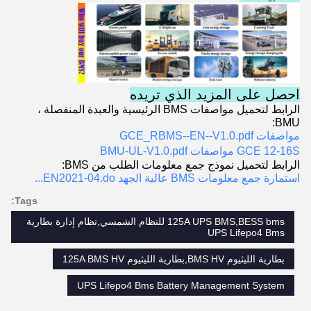
احصل على المزيد الذي تريده
الرابط لتحميل مواصفات BMS الرئيسية والعبدة المنفصلة ،
BMU:
مواصفات GCE_RBMS--EN--V1.0.pdf
GCE 12-16S مواصفات BMU-UL-V1.0.pdf
الرابط لتحميل نموذج جمع معلومات الطلب من BMS:
استمارة جمع معلومات BMS عالية الجهد EN2021-04.do...
Tags:
125A UPS BMS,BESS bms للنظام الشمسي,نظام إدارة بطارية
UPS Lifepo4 Bms
بطارية الليثيوم BMS HV,بطارية الليثيوم 125A BMS HV
UPS Lifepo4 Bms Battery Management System