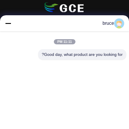
Hunan GCE Technology Co.,Ltd
bruce
jeffreyth@hngce.com
11:11 PM
0086-731-86187065
Good day, what product are you looking for?
المبنى B3، 602، مدينة العلوم والتكنولوجيا الجديدة، مقاطعة
تشانغشا، مدينة تشانغشا، مقاطعة هونان
الصين نوعية جيدة عالية الجهد bms المورد. حقوق النشر © 2022-
2026 Hunan GCE Technology Co.,Ltd . كل الحقوق محفوظة.