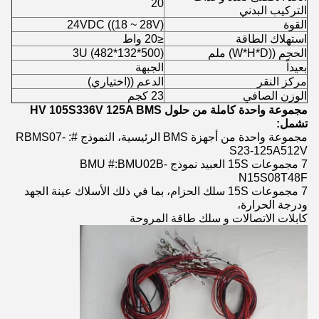
20
التركيب البدني
القوة
24VDC ((18 ~ 28V)
استهلاك الطاقة
≤20 واط
الحجم ((W*H*D) ملم
3U (482*132*500)
بعيداً
الجبهة
مركز النقر
الدعم ((اختياري)
الوزن الصافي
23 كجم
مجموعة واحدة كاملة من حلول HV 105S336V 125A BMS
تشمل:
مجموعة واحدة من أجهزة BMS الرئيسية، النموذج #: RBMS07-
S23-125A512V
7 مجموعات 15S العبيد نموذج BMU #:
BMU02B-
N15S08T48F
7 مجموعات 15S سلك الحزام، بما في ذلك الأسلاك عينة الجهد
ودرجة الحرارة،
كابلات الاتصالات و سلك طاقة المروحة