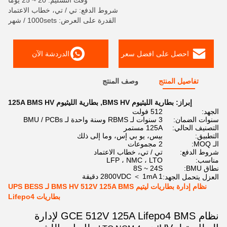
وقت التسليم: 20 ~ 25 يومًا
شروط الدفع: تي / تي، خطاب الاعتماد
القدرة على العرض: 1000sets / شهر
احصل على افضل سعر
الدردشة الآن
تفاصيل المنتج
وصف المنتج
إبراز:
بطارية الليثيوم BMS HV
,
بطارية الليثيوم 125A BMS HV
الجهد:
512 فولت
سنوات الضمان:
3 سنوات لـ RBMS وسنة واحدة لـ BMU / PCBs
التصنيف الحالي:
125A مستمر
التطبيق:
بيس، يو بي إس، وما إلى ذلك
الـ MOQ:
2 مجموعات
شروط الدفع:
تي / تي، خطاب الاعتماد
مناسب:
LFP ، NMC ، LTO
نطاق BMU:
8S ~ 24S
2800VDC ＜ 1mA 1 دقيقة
العزل يتحمل الجهد:
نظام إدارة بطاريات ليتيم BMS HV 512V 125A BMS لـ UPS BESS
بطاريات Lifepo4
نظام GCE 512V 125A Lifepo4 BMS لإدارة