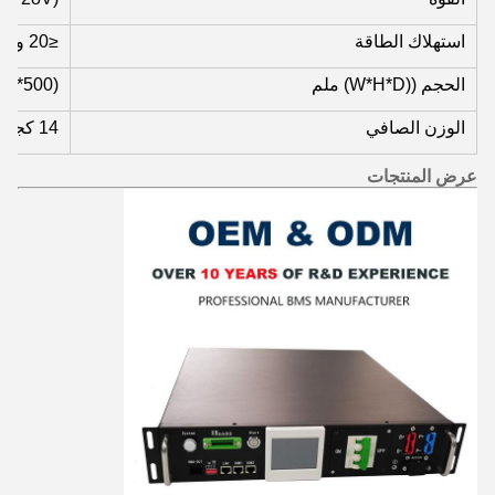
استهلاك الطاقة
≤20 واط
الحجم ((W*H*D) ملم
88*500)
الوزن الصافي
14 كجم
عرض المنتجات