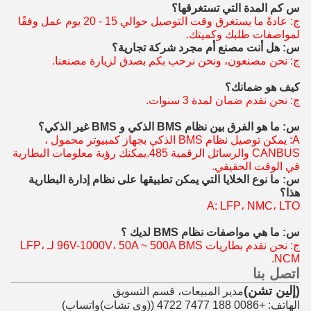
س كم المدة التي تستغرقها؟
ج: عادةً ما يستغرق وقت التوصيل حوالي 15 - 20 يوم عمل وفقًا
لمواصفات طلبك وكميتك.
س: هل أنت مصنع أم مجرد شركة تجارية؟
ج: نحن مصنعون، ونحن نرحب بكم بصدق لزيارة مصنعنا.
كيف هو ضمانك؟
ج: نحن نقدم ضمان لمدة 3 سنوات.
س: ما هو الفرق بين نظام BMS الذكي و BMS غير الذكي؟
A: يمكن توصيل نظام BMS الذكي بجهاز كمبيوتر محمول ،
CANBUS و
الرسائل الرقمية 485.
يمكنك رؤية معلومات البطارية
في الوقت الحقيقي.
س: ما نوع الخلايا التي يمكن تطبيقها على نظام إدارة البطارية
هذا؟
A: LFP، NMC، LTO
س: ما هي مواصفات نظام BMS لديك ؟
ج: نحن نقدم بطاريات 96V-1000V، 50A ~ 500A BMS لـ LFP،
NCM.
اتصل بنا
(إلين تشن)
مدير المبيعات، قسم التسويق
الهاتف: +0086 188 7477 4722 (
(وي تشات)
واتساب)