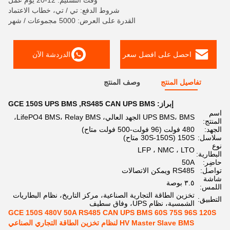
وقت التسليم: 12-20 يوم عمل
شروط الدفع: تي / تي، خطاب الاعتماد
القدرة على العرض: 5000 مجموعات / شهر
احصل على افضل سعر
الدردشة الآن
تفاصيل المنتج
وصف المنتج
إبراز:
RS485 CAN UPS BMS
,
GCE 150S UPS BMS
اسم
UPS BMS، BMS الجهد العالي، LifePO4 BMS، Relay BMS،
المنتج:
الجهد:
480 فولت (96 فولت-500 فولت متاح)
سلاسل:
150S (30S-150S متاح)
نوع
LFP ، NMC ، LTO
البطارية:
حاضِر:
50A
تواصل:
RS485 ويمكن الاتصالات
شاشة
٣.٥ بوصة
اللمس:
تخزين الطاقة التجارية الصناعية، مركز التاريخ، نظام البطاريات
التطبيق:
الشمسية، نظام UPS، وفاق سطيف
GCE 150S 480V 50A RS485 CAN UPS BMS 60S 75S 96S 120S
HV Master Slave BMS لنظام تخزين الطاقة التجاري الصناعي