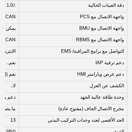
دقة العينات الحالية
1.0٪ FSR
واجهة الاتصال مع PCS
5، CAN
واجهة الاتصال مع BMU
يمكن
واجهة الاتصال مع RBMS
5، CAN
التواصل مع برامج المراقبة/ EMS
الايثرنت
دعم ترقية IAP
نعم..
دعم عرض وبارامتر HMI
نعم ((اخت
الكشف عن العزل
لا..
وحدة طاقة عالية الجهد
دعم بدء ا
مخرج الاتصال الجاف (مفتوح عادة)
ما يصل إل
الحد الأقصى لعدد وحدات التركيب البدني
13
القوة
 ~ 28V)