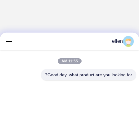
ellen
11:55 AM
Good day, what product are you looking for?
Hunan GCE Technology Co.,Ltd
jeffreyth@hngce.com
0086-731-86187065
المبنى B3، 602، مدينة العلوم والتكنولوجيا الجديدة، مقاطعة