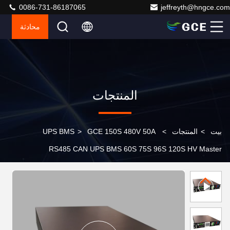
0086-731-86187065
jeffreyth@hngce.com
محادثة
المنتجات
بيت
>
المنتجات
>
GCE 150S 480V 50A
>
UPS BMS
RS485 CAN UPS BMS 60S 75S 96S 120S HV Master
Slave BMS لنظام تخزين الطاقة التجاري الصناعي