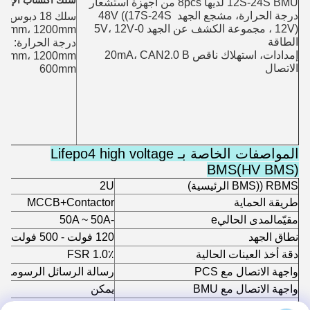
سلك اكتساب الإشار
12S-24S BMU لديها 8pcs من أجهزة استشعار 
درجة الحرارة، مشجع الجهد 48V ((17S-24S 
12V) ، مجموعة الكشف عن الجهد 0-5V، 12V 
الطاقة
إمدادات، استهلاك ناقص 20mA، CAN2.0 B 
الاتصال
600mm
المواصفات الخاصة بـ Lifepo4 high voltage
BMS(HV BMS)
RBMS ((BMS الرئيسية)
2U
طريقة الحماية
MCCB+Contactor
مقيّم
المدى الحالي
e
-50A ~ 50A
نطاق الجهد
120 فولت - 500 فولت
دقة أخذ العينات الحالية
1.0٪ FSR
واجهة الاتصال مع PCS
رسالة الرسائل الرسومية 485/كان
واجهة الاتصال مع BMU
يمكن
واجهة الاتصال مع GBMS
رسالة الرسائل الرسومية 485/كان