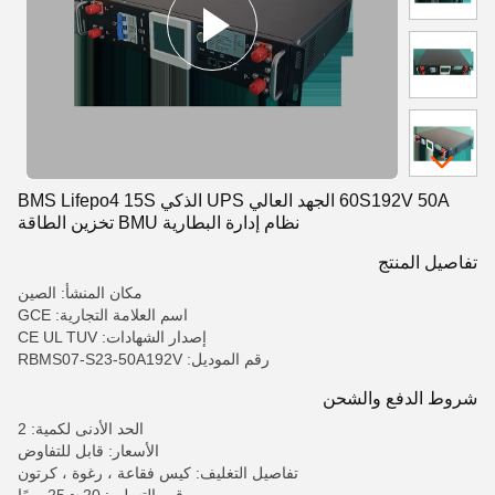
60S192V 50A الجهد العالي UPS الذكي BMS Lifepo4 15S
نظام إدارة البطارية BMU تخزين الطاقة
تفاصيل المنتج
مكان المنشأ: الصين
اسم العلامة التجارية: GCE
إصدار الشهادات: CE UL TUV
رقم الموديل: RBMS07-S23-50A192V
شروط الدفع والشحن
الحد الأدنى لكمية: 2
الأسعار: قابل للتفاوض
تفاصيل التغليف: كيس فقاعة ، رغوة ، كرتون