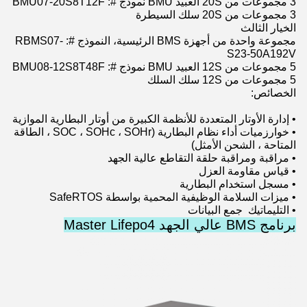
3 مجموعات من 20S العبيد BMU نموذج #: BMU07-20S8T12F
3 مجموعات من 20S سلك السيطرة
الخيار الثالث
مجموعة واحدة من أجهزة BMS الرئيسية، النموذج #: RBMS07-
S23-50A192V
5 مجموعات من 12S العبيد BMU نموذج #: BMU08-12S8T48F
5 مجموعات من 12S سلك السلك
الخصائص:
• إدارة الأوتار المتعددة للأنظمة الكبيرة من أوتار البطارية الموازية
• خوارزميات أداء نظام البطارية (SOC ، SOHc ، SOHr ، الطاقة
المتاحة ، الشحن الأمثل)
• مراقبة ومراقبة حلقة التقاطع عالية الجهد
• قياس مقاومة العزل
• مسجل استخدام البطارية
• ميزات السلامة الوظيفية المحمية بواسطة SafeRTOS
• التليماتيك ‬ جمع البيانات
برنامج BMS عالي الجهد Master Lifepo4