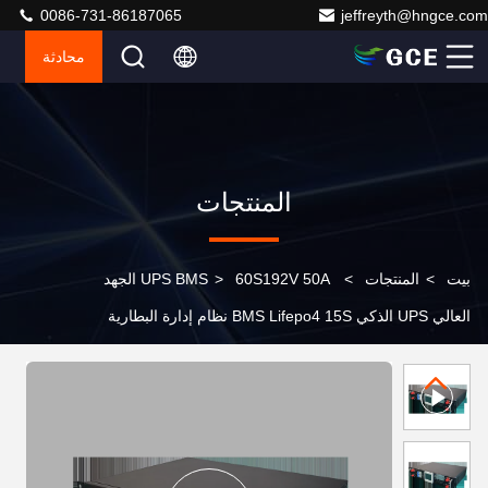
0086-731-86187065
jeffreyth@hngce.com
محادثة
المنتجات
بيت
>
المنتجات
>
>
UPS BMS
60S192V 50A الجهد
العالي UPS الذكي BMS Lifepo4 15S نظام إدارة البطارية
BMU تخزين الطاقة