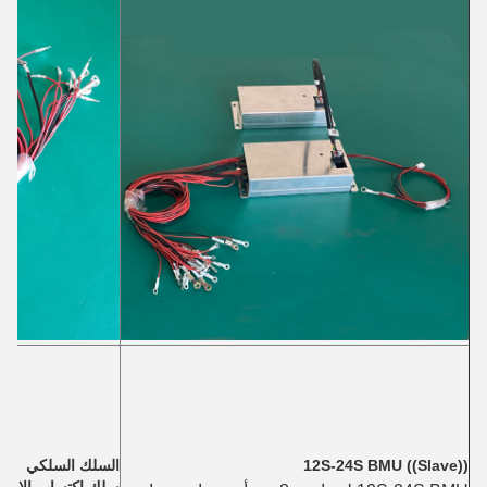
12S-24S BMU ((Slave))
السلك السلكي