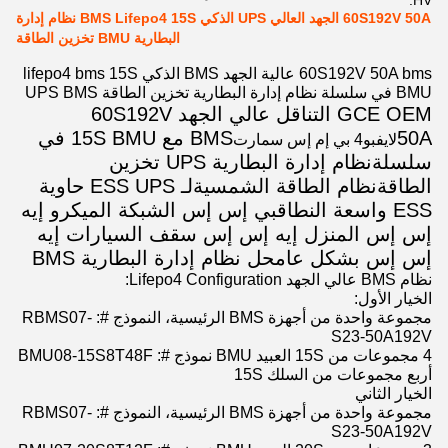
HV:
60S192V 50A الجهد العالي UPS الذكي BMS Lifepo4 15S نظام إدارة
البطارية BMU تخزين الطاقة
60S192V 50A bms عالية الجهد BMS الذكي lifepo4 bms 15S
BMU في سلسلة نظام إدارة البطارية تخزين الطاقة UPS BMS
GCE OEM التناقل عالي الجهد 60S192V
50A
BMS مع 15S BMU في
لايفبو4 بي إم إس سمارت
سلسلة
نظام إدارة البطارية UPS تخزين
الطاقة
نظام الطاقة الشمسية
لـ ESS UPS حاوية
ESS واسعة النطاق
بي إس إس الشبكة الميكرو إيه
إس إس المنزل إيه إس إس سقف السيارات إيه
إس إس بشكل عام
حل نظام إدارة البطارية BMS
نظام BMS عالي الجهد Lifepo4 Configuration:
الخيار الأول:
مجموعة واحدة من أجهزة BMS الرئيسية، النموذج #: RBMS07-
S23-50A192V
4 مجموعات من 15S العبيد BMU نموذج #: BMU08-15S8T48F
أربع مجموعات من السلك 15S
الخيار الثاني
مجموعة واحدة من أجهزة BMS الرئيسية، النموذج #: RBMS07-
S23-50A192V