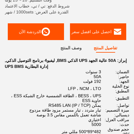
وقت التسليم: 20 ~ 25 يومًا
شروط الدفع: تي / تي، خطاب الاعتماد
القدرة على العرض: 1000sets / شهر
احصل على افضل سعر
الدردشة الآن
تفاصيل المنتج
وصف المنتج
إبراز:
50A عالية الجهد UPS الذكي BMS
,
ليفبو4 برنامج التوصيل الذكي
,
إدارة البطارية UPS BMS
الضمان:
3 سنوات
حاضِر:
50A
الجهد:
192 فولت
نوع الخلية
LFP ، NCM ، LTO
المطبق:
BESS ، UPS ، الطاقة الشمسية خارج الشبكة ESS ،
التطبيق:
حاوية ESS
تواصل:
يمكن RS485 LAN (IP / TCP)
ميزة التصميم:
تيار متردد ، تيار مستمر مزود طاقة مزدوج
ديسبالي:
شاشة تعمل باللمس مقاس 3.5 بوصة
مراقب العزل:
اختياري
حدث:
5000
حجم صندوق
482*89*500 مللي متر