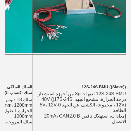
12S-24S BMU ((Slave))
السلك السلكي
سلك اكتساب الإشار
12S-24S BMU لديها 8pcs من أجهزة استشعار 
درجة الحرارة، مشجع الجهد 48V ((17S-24S 
12V) ، مجموعة الكشف عن الجهد 0-5V، 12V 
الطاقة
إمدادات، استهلاك ناقص 20mA، CAN2.0 B 
1200mm
الاتصال
سلك المروحة: 600 ملم