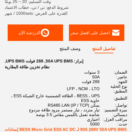
وقت التسليم: 20 ~ 25 يومًا
شروط الدفع: تي / تي، خطاب الاعتماد
القدرة على العرض: 1000sets / شهر
احصل على افضل سعر
الدردشة الآن
تفاصيل المنتج
وصف المنتج
إبراز:
50A UPS BMS
,
288 فولت UPS BMS
,
نظام تخزين طاقة البطارية
الضمان:
3 سنوات
حاضِر:
50A
الجهد:
288 فولت
نوع الخلية
LFP ، NCM ، LTO
المطبق:
BESS ، UPS ، الطاقة الشمسية خارج الشبكة ESS ،
التطبيق:
حاوية ESS
تواصل:
يمكن RS485 LAN (IP / TCP)
ميزة التصميم:
تيار متردد ، تيار مستمر مزود طاقة مزدوج
ديسبالي:
شاشة تعمل باللمس مقاس 3.5 بوصة
مراقب العزل:
اختياري
حدث:
5000
90S 288V 50A UPS BMS لـ BESS Micro Grid ESS AC DC إمدادات