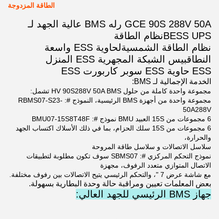
الطاقة المزدوجة
GCE 90S 288V 50A رله BMS عالية الجهد لـ
BESS UPS
نظام الطاقة
نظام الطاقة الشمسية
لحاوية ESS واسعة
النطاق
بيس الشبكة المجهرية ESS المنزل
ESS حاوية ESS سوبر كاربورت ESS
الخدمة الإجمالية لـ BMS:
مجموعة واحدة كاملة من حلول HV 90S288V 50A BMS تشمل:
مجموعة واحدة من أجهزة BMS الرئيسية، النموذج #: RBMS07-S23-
50A288V
6 مجموعات من 15S العبيد BMU نموذج #: BMU07-15S8T48F
6 مجموعات من 15S سلك الحزام، بما في ذلك الأسلاك اكتساب الجهد
والحرارة،
سلاسل الاتصالات و سلاسل طاقة المروحة
نموذج التحكم المركزي #: SBMS07 سوف تكون مطلوبة لتطبيقات
الاتصال المتوازي متعدد الرفوف، مجهزة
مع شاشة عرض 7 "، والتحكم الرئيسي يتيح الاتصالات بين رفوف مختلفة.
بعض المعلمات تعيين ومراقبة حالة وحدة البطارية بسهولة.
جهاز BMS الرئيسي للجهد العالي: