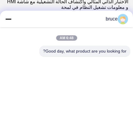
الاختبار الذاتي المثالي واكتشاف الحالة التشغيلية مع شاشة HMI
و معلومات تشغيل النظام في لمحة
نظام إدارة البطارية المتقدم -- نظام إدارة البطارية المتكامل
للغاية يتيح مراقبة سلسة.
bruce
التحكم التلقائي في الدورة الدموية والتحكم التلقائي للجهاز
الموازي خارج الاتصال يمكن أن يكون ببساطة بطاريات موازية.
(اختيار ماضي النموذج D).
6:48 AM
بروتوكول واجهة الاتصال المرن --- تأتي الشركة مع بروتوكول
الاتصال للشركة، ولكن أيضا وفقا لاحتياجات العميل للتكيف مع
Good day, what product are you looking for?
PCS من مختلف الشركات المصنعة.
السعة كبيرة --- يمكن لشرائح الذاكرة ذات السعة الكبيرة
المدمجة تخزين عدد كبير من البيانات التشغيلية الحرجة ، ولكن
يمكن أيضًا تثبيت بطاقة SD للوصول إلى وضع عدم الاتصال.
تصميم إمدادات الطاقة المزدوجة. 2U صغيرة الحجم، BMS
الرئيسية وBMU العبد تجعل تجميعها مرنة. شاشة لمسة متضمنة
3.5 "تسمح
عمل BMS بسهولة.
قنوات الاتصال LAN، RS485، CAN، جنبا إلى جنب مع برنامج
GCE الفريد، يمكن أن تبادل البيانات مع الكمبيوتر الشخصي
والأجهزة الأخرى.
هيكل نظام BMS