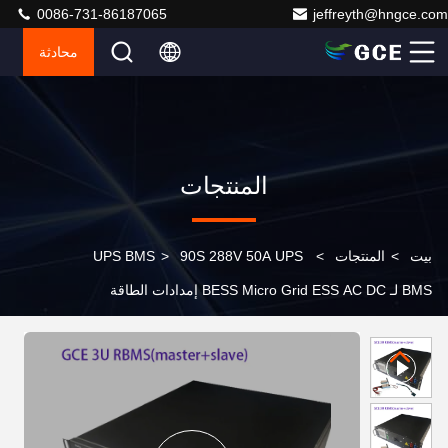
0086-731-86187065
jeffreyth@hngce.com
محادثة
المنتجات
بيت
>
المنتجات
>
90S 288V 50A UPS
>
UPS BMS
BMS لـ BESS Micro Grid ESS AC DC إمدادات الطاقة
المزدوجة