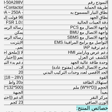
النموذج رقم
23-50A288V
طريقة الحماية
B+Contactor
نطاق التيار المسموح به
- 250A ~ 250A ((ماكس. 500A)
نطاق الجهد
96 فولت إلى 1000 فولت
دقة العينات الحالية
1.0٪ FSR
واجهة الاتصال مع PCS
رسالة الرسائل الر
واجهة الاتصال مع BMU
يمكن
واجهة الاتصال مع SBMS
رسالة الرسائل الر
التواصل مع برامج المراقبة/ EMS
الايثرنت
دعم ترقية IAP
نعم..
دعم عرض وبارامتر HMI
لا ((ملحق اختي
الكشف عن العزل
نعم ((اختياري)
وحدة طاقة عالية الجهد
دعم بدء التيار
مخرج الاتصال الجاف (مفتوح عادة)
لا..
الحد الأقصى لعدد وحدات التركيب البدني
20
القوة
 ((18 ~ 28V)
استهلاك الطاقة
≤20 واط
الحجم ((W*H*D) ملم
482*132*500)
بعيداً
الجبهة
مركز النقر
الدعم ((اختيار
الوزن الصافي
23 كجم
خصائص المنتج: