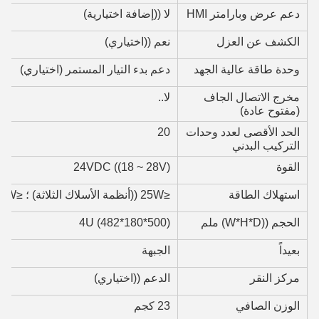
دعم عرض وبارامتر HMI
لا ((إضافة اختيارية)
الكشف عن العزل
نعم ((اختياري)
وحدة طاقة عالية الجهد
دعم بدء التيار المستمر (اختياري)
مخرج الاتصال الجاف
لا..
(مفتوح عادة)
الحد الأقصى لعدد وحدات
20
التركيب البدني
القوة
24VDC ((18 ~ 28V)
استهلاك الطاقة
≤25W ((أنظمة الأسلاك الثلاثة) ؛ ≤15W ((أنظمة الأسلاك الثنائية))
الحجم ((W*H*D) ملم
4U (482*180*500)
بعيداً
الجبهة
مركز النقر
الدعم ((اختياري)
الوزن الصافي
23 كجم