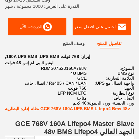
وقت التسليم: 15-20 يوما
القدرة على العرض: 1000 مجموعة / شهر
احصل على افضل سعر
الدردشة الآن
تفاصيل المنتج
وصف المنتج
إبراز:
768 فولت UPS BMS
,
160A UPS BMS
,
ليفبو 4 بي ام إس 48 فولت
النموذج:
RBMS07S20160A768V
نوع BMS:
4U BMS
العلامة التجارية:
GCE
واجهة اتصال مع UPS:
Rs485 / CAN / LAN / اتصال جاف
الجهد:
768 فولت
نوع البطارية:
LFP NCM LTO
اتصال جاف:
متاحة
وزن الحقيبة، وزن الحمولة:
40 كجم
GCE 768V 160A UPS BMS Lifepo4 Bms 48v نظام إدارة البطارية
GCE 768V 160A Lifepo4 Master Slave
الجهد العالي 48v BMS Lifepo4