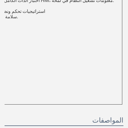
2اختبار الذات الكامل واكتشاف حالة التشغيل، مع شاشة HMI، معلومات تشغيل النظام في لمحة.
3. استراتيجيات تحكم ونظام
سلامة البطارية، تمديد عمر مرافقة البطارية.
المواصفات