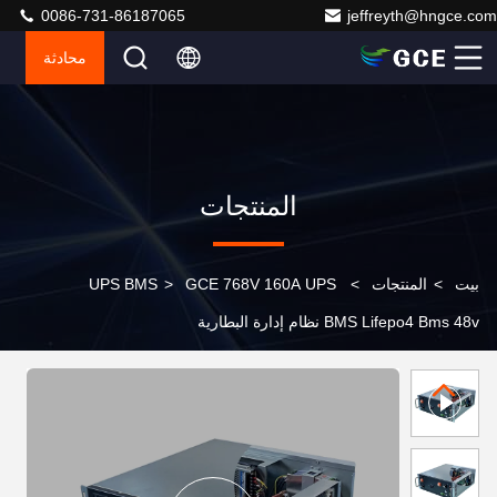
0086-731-86187065
jeffreyth@hngce.com
محادثة
المنتجات
بيت
>
المنتجات
>
GCE 768V 160A UPS
>
UPS BMS
BMS Lifepo4 Bms 48v نظام إدارة البطارية