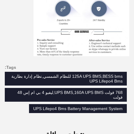
Tags:
125A UPS BMS,BESS bms للنظام الشمسي,نظام إدارة بطارية
UPS Lifepo4 Bms
768 فولت UPS BMS,160A UPS BMS,ليفبو 4 بي ام إس 48
فولت
UPS Lifepo4 Bms Battery Management System