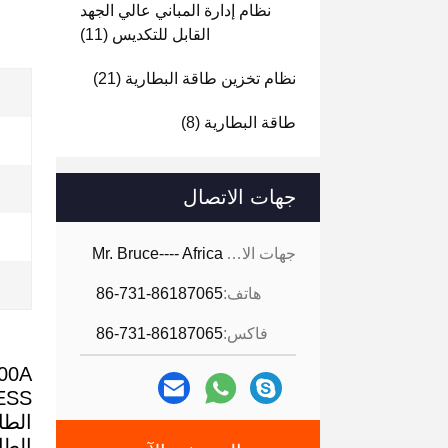
نظام إدارة المباني عالي الجهد
القابل للتكديس
(11)
نظام تخزين طاقة البطارية
(21)
طاقة البطارية
(8)
جهات الاتصال
جهات الاتصال:
Mr. Bruce---- Africa
هاتف:
86-731-86187065
فاكس:
86-731-86187065
GCE 528V 400A رل
EV BESS
الطاقة الشمسية 
الطاقة لـ Lifepo4 بطاريات 