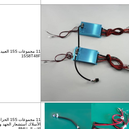
15S8T48F
11 مجموعا
الأسلاك استشعار الجهد و
الاتصال BMU،