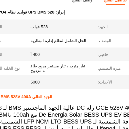
تفاصيل المنتج
وصف المنتج
إبراز:
UPS BMS 528 فولت
,
نظام LifePO4 الذكي للجهد العالي
الجهد:
528 فولت
ال
الوصف:
الحل الشامل لنظام إدارة البطارية
ت
حاضِر:
400 أ
ال
تيار متردد ، تيار مستمر مزود طاق
ميزة التصميم:
نوع الخلية ا
ة مزدوج
الأحداث:
5000
الجهد العالي LifePO4 Smart UPS BMS 528V 400A مع 15S BMU 16S BMU
ه DC عالية الجهد الماجستير BMS لـ Lifepo4 BMS الأنظمة
De Energia Solar BESS UPS  مع 15S BMU 16S BMU 100ah السببية
لـ LFP NCM LTO BESS UPS الشمسية لنظام الطاقة الشمسية UPS
ليثيوم أيون لـ UPS ESS BESS الشمسية.