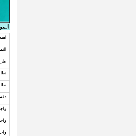
المو
اسم 
النم
طريق
نطاق
نطاق
دقة 
واجهة
واجهة
واجهة