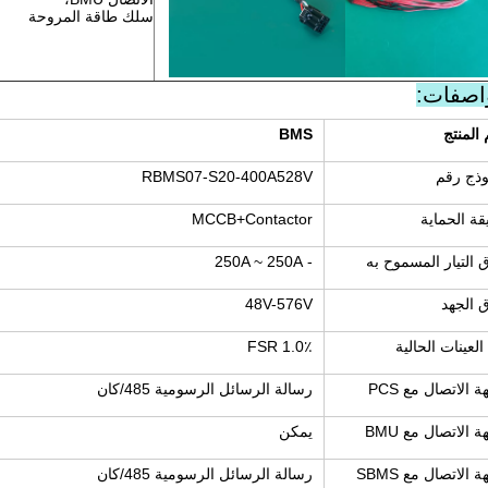
سلك طاقة المروحة
اصفات:
المنتج
BMS
وذج رقم
RBMS07-S20-400A528V
ة الحماية
MCCB+Contactor
 التيار المسموح به
- 250A ~ 250A
 الجهد
48V-576V
العينات الحالية
1.0٪ FSR
 الاتصال مع PCS
رسالة الرسائل الرسومية 485/كان
 الاتصال مع BMU
يمكن
 الاتصال مع SBMS
رسالة الرسائل الرسومية 485/كان