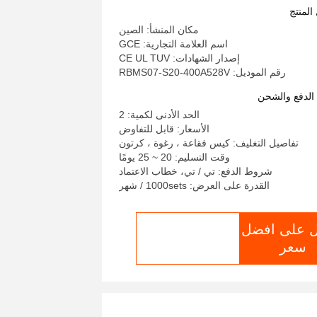
BMU
المنتج
مكان المنشأ: الصين
اسم العلامة التجارية: GCE
إصدار الشهادات: CE UL TUV
رقم الموديل: RBMS07-S20-400A528V
لدفع والشحن
الحد الأدنى لكمية: 2
الأسعار: قابل للتفاوض
تفاصيل التغليف: كيس فقاعة ، رغوة ، كرتون
وقت التسليم: 20 ~ 25 يومًا
شروط الدفع: تي / تي، خطاب الاعتماد
القدرة على العرض: 1000sets / شهر
 على افضل
الدردشة الآن
سعر