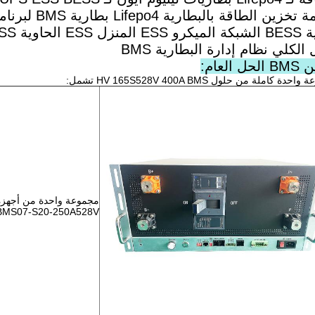
ين الطاقة بالبطارية Lifepo4 بطارية BMS لبرنامج ESS واسع النطاق
الحاوية ESS الشمسية ESS
الكلي نظام إدارة البطارية BMS
ل العام:
دة كاملة من حلول HV 165S528V 400A BMS تشمل:
BMS07-S20-250A528V