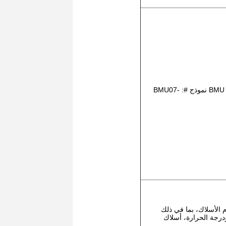
11 مجموعات 15S العبيد BMU نموذج #: BMU07-
ت 15S الحزام الأسلاك، بما في ذلك
درجة الحرارة، أسلاك