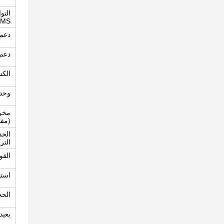
التو
EMS
دعم ت
دعم 
الك
وحدة
مخرج
(مفت
الحد
التر
القو
استه
الحجم ((
بعيدا