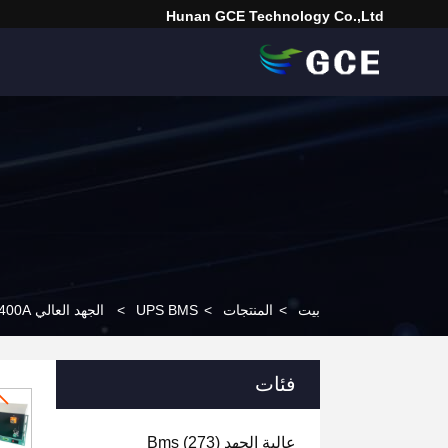
Hunan GCE Technology Co.,Ltd
بيت
>
المنتجات
>
UPS BMS
>
الجهد العالي LifePO4 Smart UPS BMS 528V 400A مع 15S BMU 16S BMU
فئات
عالية الجهد Bms
(273)