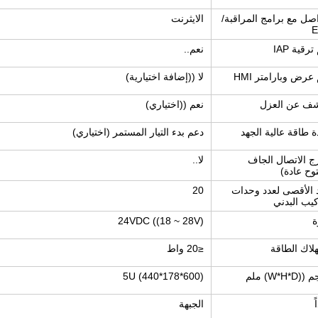
اصل مع برامج المراقبة/
الايثرنت
رقية IAP
نعم..
عرض وبارامتر HMI
لا ((إضافة اختيارية)
شف عن العزل
نعم ((اختياري)
 طاقة عالية الجهد
دعم بدء التيار المستمر (اختياري)
 الاتصال الجاف
لا..
وح عادة)
 الأقصى لعدد وحدات
20
كيب البدني
ة
24VDC ((18 ~ 28V)
لاك الطاقة
≤20 واط
W*H*D) ملم
5U (440*178*600)
ً
الجبهة