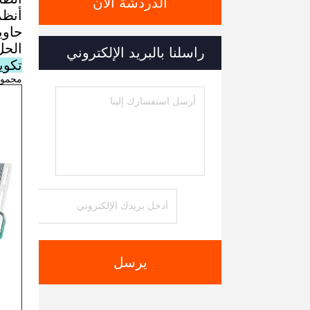
الدردشة الآن
أنظمة تخز
حاوية BESS الشبكة الميكرو ESS المنزل ESS 
الحل 
راسلنا بالبريد الإلكتروني
تكوين BMS الح
مجموعة واح
يرسل