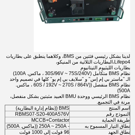
لدينا بشكل رئيسي فئتين من BMS، وكلاهما ينطبق على بطاريات
Lifepo4،
البطاريات الثلاثية من المنيكو،
بطاريات الليثيوم التيتانيوم
نظام BMS متكامل (30S/96V ~ 75S/240V ، ماكس. 100A)
الـ "ماستر بي إم إس" و "سلايف بي إم يو" كلها في تصميم واحد
نظام BMS منفصل ((60S / 192V ~ 270S / 864V ، ماكس.
500A)
نظام BMS الرئيسي ووحدة BMU العبيد مثبتين بشكل منفصل،
مرنة في التجميع.
اسم المنتج
BMS ((نظام إدارة البطارية)
النموذج رقم
RBMS07-S20-400A576V
طريقة الحماية
MCCB+Contactor
نطاق التيار المسموح به
- 250A ~ 250A ((ماكس. 500A)
نطاق الجهد
96 فولت إلى 1000 فولت