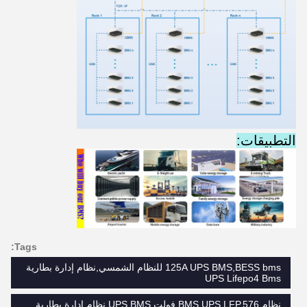
التطبيقات:
Tags:
125A UPS BMS,BESS bms للنظام الشمسي,نظام إدارة بطارية
UPS Lifepo4 Bms
نظام BMS UPS LFP,576 فولت UPS BMS,نظام إدارة بطارية