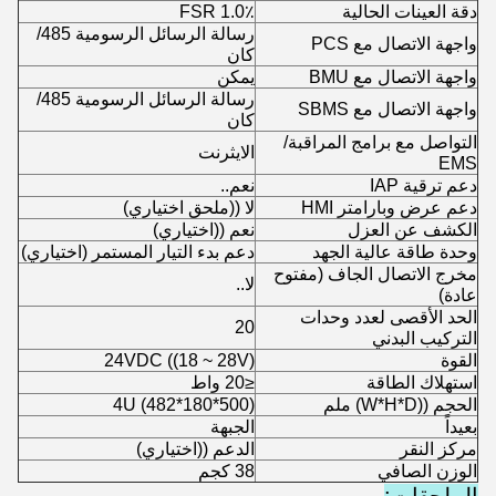
دقة العينات الحالية
1.0٪ FSR
رسالة الرسائل الرسومية 485/
واجهة الاتصال مع PCS
كان
واجهة الاتصال مع BMU
يمكن
رسالة الرسائل الرسومية 485/
واجهة الاتصال مع SBMS
كان
التواصل مع برامج المراقبة/
الايثرنت
EMS
دعم ترقية IAP
نعم..
دعم عرض وبارامتر HMI
لا ((ملحق اختياري)
الكشف عن العزل
نعم ((اختياري)
وحدة طاقة عالية الجهد
دعم بدء التيار المستمر (اختياري)
مخرج الاتصال الجاف (مفتوح
لا..
عادة)
الحد الأقصى لعدد وحدات
20
التركيب البدني
القوة
24VDC ((18 ~ 28V)
استهلاك الطاقة
≤20 واط
الحجم ((W*H*D) ملم
4U (482*180*500)
بعيداً
الجبهة
مركز النقر
الدعم ((اختياري)
الوزن الصافي
38 كجم