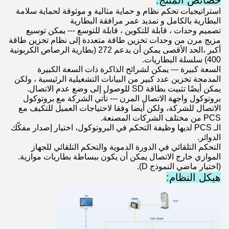
استراتيجيات تحكم نظام و حماية مثالية و موثوقة لحماية سلامة
البطارية بالكامل و تمديد عمر مرافقة البطارية
تصميم وحدات ، قابلة للتكوين ، قابلة للتوسع --- يمكن توسيع
مزيج مرن من وحدات تخزين طاقة متعددة إلى نظام تخزين طاقة
أكبر ،الحد الأقصى يمكن أن يدعم 272 (بطارية الرصاص الكربونية
400) سلسلة البطاريات.
السعة كبيرة --- يمكن لشرائح الذاكرة ذات السعة الكبيرة
المدمجة تخزين عدد كبير من البيانات التشغيلية الرئيسية ، ولكن
يمكن أيضًا تثبيت بطاقة SD للوصول إلى وضع عدم الاتصال.
بروتوكول واجهة الاتصال المرن --- تأتي الشركة مع بروتوكول
الاتصال للشركة، ولكن أيضا وفقا لاحتياجات العميل للتكيف مع
PCS من مختلف الشركات المصنعة.
الـ PCS لديها وظيفة التحكم في البروتوكول، اختيار إصدار مفكّك
الدوائر.
التحكم التلقائي في الدورة الدموية والتحكم التلقائي للجهاز
الموازي خارج الاتصال يمكن أن يكون ببساطة بطاريات موازية.
(اختيار ماضي النموذج D).
هيكل النظام: