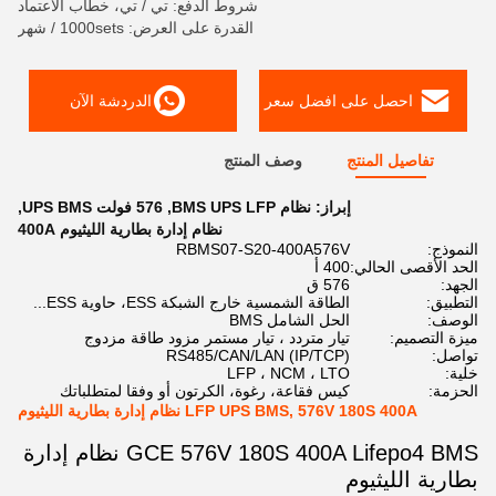
شروط الدفع: تي / تي، خطاب الاعتماد
القدرة على العرض: 1000sets / شهر
احصل على افضل سعر
الدردشة الآن
تفاصيل المنتج
وصف المنتج
إبراز:
نظام BMS UPS LFP
,
576 فولت UPS BMS
,
نظام إدارة بطارية الليثيوم 400A
النموذج:
RBMS07-S20-400A576V
الحد الأقصى الحالي:
400 أ
الجهد:
576 ق
التطبيق:
الطاقة الشمسية خارج الشبكة ESS، حاوية ESS...
الوصف:
الحل الشامل BMS
ميزة التصميم:
تيار متردد ، تيار مستمر مزود طاقة مزدوج
تواصل:
RS485/CAN/LAN (IP/TCP)
خلية:
LFP ، NCM ، LTO
الحزمة:
كيس فقاعة، رغوة، الكرتون أو وفقا لمتطلباتك
LFP UPS BMS, 576V 180S 400A نظام إدارة بطارية الليثيوم
GCE 576V 180S 400A Lifepo4 BMS نظام إدارة
بطارية الليثيوم