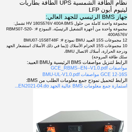
نظام الطاقة الشمسية UPS الطاقة بطاريات
ليثيوم أيون LFP
جهاز BMS الرئيسي للجهد العالي:
مجموعة واحدة كاملة من حلول HV 180S576V 400A BMS تشمل:
مجموعة واحدة من أجهزة التشغيل الرئيسيّة، النموذج #: RBMS07-S20-
400A576V
12 مجموعات 15S العبيد BMU نموذج #: BMU07-15S8T48F
10 مجموعات 15S الحزام الأسلاك ((بما في ذلك الأسلاك استشعار الجهد
ودرجة الحرارة، أسلاك الاتصال BMU،
سلك طاقة المروحة)
الرابط لتنزيل مواصفات BMS الرئيسية وBMU العبيد:
مواصفات GCE_RBMS--EN--V1.0.pdf
GCE 12-16S مواصفات BMU-UL-V1.0.pdf
الرابط لتحميل نموذج جمع معلومات الطلب من BMS:
استمارة جمع معلومات BMS عالية الجهد EN2021-04.do...