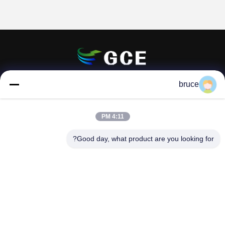
Hunan GCE Technology Co.,Ltd
bruce
jeffreyth@hngce.com
4:11 PM
0086-731-86187065
Good day, what product are you looking for?
المبنى B3، 602، مدينة العلوم والتكنولوجيا الجديدة، مقاطعة
تشانغشا، مدينة تشانغشا، مقاطعة هونان
الصين نوعية جيدة عالية الجهد bms المورد. حقوق النشر © 2022-
2026 Hunan GCE Technology Co.,Ltd . كل الحقوق محفوظة.