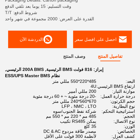
Packaging Details: Carton packaging
وقت التسليم: 15 يوما بعد تلقي الدفع
شروط الدفع: T/T
القدرة على العرض: 2000 مجموعة في شهر واحد
احصل على افضل سعر
الدردشة الآن
تفاصيل المنتج
وصف المنتج
إبراز:
816 فولت BMS الرئيسية
,
200A BMS الرئيسي
,
نظام ESS/UPS Master BMS
البعد:
485*220*550 مللي متر
ارتفاع BMS الرئيسي:
4U
موازنة التيار:
200 مللي أمبير
درجة حرارة العمل:
-20 درجة مئوية ~ + 60 درجة مئوية
حجم الكرتون:
670*560*240 مللي متر
نوع البطارية:
LFP ، NMC ، LTO
استراتيجية التحكم:
شركة نفط الجنوب/سوه
الحجم:
485 مم * 220 مم * 550 مم
نوع الاتصال:
يمكن RS485 تكبيب
الوزن:
35 كلغ
الخصائص:
مصدر طاقة مزدوج DC & AC
كشف العزل:
لأنظمة 300 فولت على الأقل