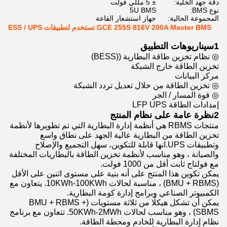
دقة جهد الخلية:
± 5 مللي فولت
نوع BMS:
5U BMS
المجموعة الحالية:
جهاز استشعار القاعة
GCE 255S 816V 200A Master BMS تستخدم لتطبيقات ESS / UPS
1سيناريوهات التطبيق
◎ نظام تخزين طاقة البطارية ((BESS)
تخزين الطاقة خارج الشبكة
مركز البيانات
◎ تخزين الطاقة من خلال تعديل تردد الشبكة
◎ قوة المسار / الجر
إمدادات الطاقة LFP UPS
2نظرة عامة على نظام المنتج
منتجات RBMS هي أنظمة إدارة البطارية التي تم تطويرها لأنظمة
تخزين الطاقة من البطارية عالية الجهد على نطاق واسع
وتطبيقات UPS.انها قابلة للتكوين، سهل التجميع والإصلاح
والصيانة ، وهو مناسب لأنظمة تخزين الطاقة بالبطاريات المختلفة
مع فولتاج ثابت أقل من 1000 فولت.
يمكن تكوين هذا المنتج على أنه بنية على مستوى اثنين على الأقل
(BMU + RBMS) ، مناسبة لحالات 10KWh-100KWh. يتعاون مع
الكمبيوتر الصناعي وبرامج إدارة كومة البطارية.
يمكن أن تشكل هيكلًا من ثلاثة مستويات (BMU + RBMS +
SBMS) ، وهو مناسب لحالات 50KWh-2MWh. تتعاون مع برنامج
نظام إدارة البطارية للخادم ومحطة الطاقة.