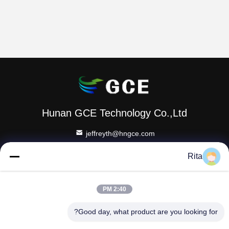
Hunan GCE Technology Co.,Ltd
jeffreyth@hngce.com
0086-731-86187065
Rita
المبنى B3، 602، مدينة العلوم والتكنولوجيا الجديدة، مقاطعة
تشانغشا، مدينة تشانغشا، مقاطعة هونان
2:40 PM
Good day, what product are you looking for?