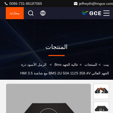
0086-731-86187065
jeffreyth@hngce.com
محادثة
المنتجات
بيت
>
المنتجات
>
عالية الجهد Bms
>
الرمل الأسود ذرة
الجهد العالي BMS 2U 50A 112S 358.4V مع شاشة HMI 3.5
بوصة