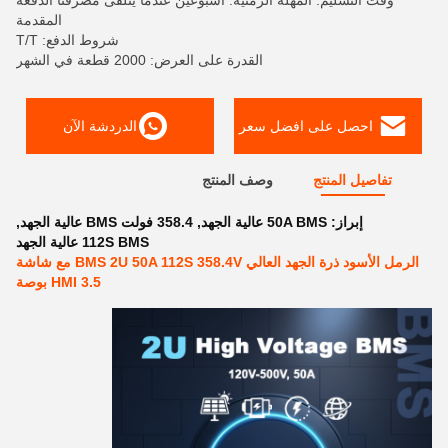
وقت التسليم: المهلة الزمنية: أسبوعين عندما يتلقى مصرفنا الدفعة
المقدمة
شروط الدفع: T/T
القدرة على العرض: 2000 قطعة في الشهر
احصل على افضل سعر
الدردشة الآن
تفاصيل المنتج
وصف المنتج
إبراز:
50A BMS عالية الجهد
,
358.4 فولت BMS عالية الجهد
,
112S BMS عالية الجهد
الرمل الأسود ذرة الجهد العالي BMS 2U 50A 112S 358.4V مع شاشة
HMI 3.5 بوصة