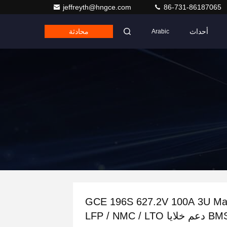
jeffreyth@hngce.com
86-731-86187065
أحداث
محادثة
Arabic
GCE 196S 627.2V 100A 3U Ma
عم خلايا LFP / NMC / LTO