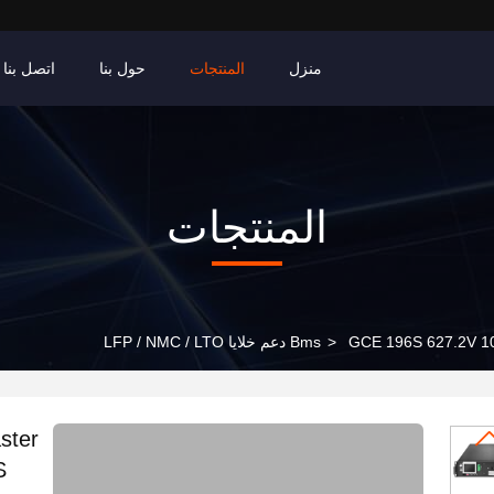
منزل
المنتجات
حول بنا
اتصل بنا
المنتجات
GCE  دعم خلايا LFP / NMC / LTO
>
ster
BMS د