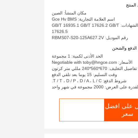
المنتج
مكان المنشأ: الصين
اسم العلامة التجارية: Gce Hv BMS
إصدار الشهادات: GB/T 16935.1 GB/T 17626.2 GB/T
17626.5
رقم الموديل: RBMS07-S20-125A627.2V
لدفع والشحن
الحد الأدنى لكمية: 1 مجموعة
الأسعار: Negotiable with toby@hngce.com
تفاصيل التغليف: 670*560*240 مللي متر كرتون
وقت التسليم: 15 يوما بعد تلقي الدفع
شروط الدفع: T / T ، D / P ، D / A ، L / C.
قدرة على العرض: 2000 مجموعة في شهر واحد
 على افضل
الدردشة الآن
سعر