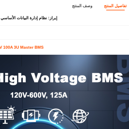
تفاصيل المنتج
وصف المنتج
إبراز:
نظام إدارة البيانات الأساسي لـ P
GCE 196S 627.2V 100A 3U Master BMS 