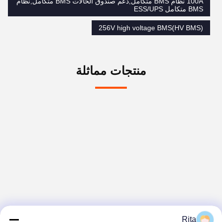
100A نظام BMS متكامل,دعم صندوق الحالات BMS متكامل,نظام
BMS متكامل ESS/UPS
256V high voltage BMS(HV BMS)
منتجات مماثلة
Rita