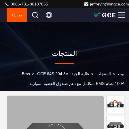
0086-731-86187065
jeffreyth@hngce.com
محادثة
المنتجات
بيت
>
المنتجات
>
عالية الجهد Bms
GCE 64S 204.8V
>
100A نظام BMS متكامل مع دعم صندوق القضية الموازنة
الخاضعة للسيطرة لـ ESS / UPS