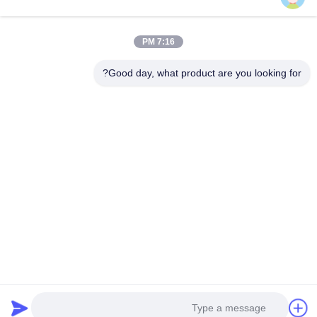
7:16 PM
Good day, what product are you looking for?
Hunan GCE Technology Co.,Ltd
jeffreyth@hngce.com
0086-731-86187065
المبنى B3، 602، مدينة العلوم والتكنولوجيا الجديدة، مقاطعة
تشانغشا، مدينة تشانغشا، مقاطعة هونان
الصين نوعية جيدة عالية الجهد bms المورد. حقوق النشر © 2022-
2026 Hunan GCE Technology Co.,Ltd . كل الحقوق محفوظة.