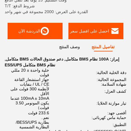
وقت التسليم: 15 يوما بعد تلقي الدفع
شروط الدفع: T/T
القدرة على العرض: 2000 مجموعة في شهر واحد
احصل على افضل سعر
الدردشة الآن
تفاصيل المنتج
وصف المنتج
إبراز:
100A نظام BMS متكامل
,
دعم صندوق الحالات BMS متكامل
,
نظام BMS متكامل ESS/UPS
خلية واحدة ± 20 مللي
دقة الخلية الحالية:
فولت
المجموعة الحالية:
جهاز استشعار القاعة
شهادة السلامة:
UL / CE / بنفايات
لأنظمة 300 فولت على
كشف العزل:
الأقل
100mA ± 10mA عندما
يكون المونومر 3.50
تيار موازنة الخلايا:
فولت）
أقصى جهد:
233.6 فولت
حماية ماس كهربائى:
نعم..
بطارية BESS/UPS/
التطبيق:
البطارية الشمسية