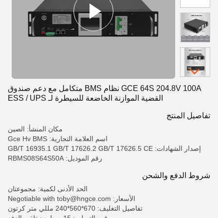
GCE 64S 204.8V 100A نظام BMS متكامل مع دعم صندوق
القضية الموازنة الخاضعة للسيطرة لـ ESS / UPS
تفاصيل المنتج
مكان المنشأ: الصين
اسم العلامة التجارية: Gce Hv BMS
إصدار الشهادات: GB/T 16935.1 GB/T 17626.2 GB/T 17626.5 CE
رقم الموديل: RBMS08S64S50A
شروط الدفع والشحن
الحد الأدنى لكمية: مجموعتان
الأسعار: Negotiable with toby@hngce.com
تفاصيل التغليف: 670*560*240 مللي متر كرتون