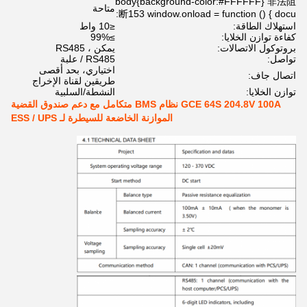
body{background-color:#FFFFFF} 非法阻
متاحة
断153 window.onload = function () { docu:
استهلاك الطاقة:
≤10 واط
كفاءة توازن الخلايا:
≥99%
بروتوكول الاتصالات:
يمكن ، RS485
تواصل:
RS485 / علبة
اختياري، بحد أقصى
اتصال جاف:
طريقين لقناة الإخراج
توازن الخلايا:
النشطة/السلبية
GCE 64S 204.8V 100A نظام BMS متكامل مع دعم صندوق القضية
الموازنة الخاضعة للسيطرة لـ ESS / UPS