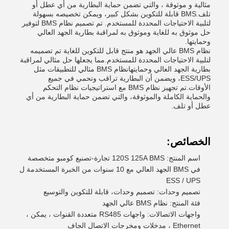
مثالية و موثوقة ، والتي تضمن حماية البطارية من أي عطل أو
تلف.BMS قابلة للتكوين بشكل كبير، ويمكن تخصيصه بسهولة
لتلبية الاحتياجات المحددة للمستخدم. تم تصميم نظام BMS لتوفير
حل موثوق به للغاية وموثوق به لمراقبة بطارية الجهد العالي
وحمايتها.
نظام BMS عالي الجهد هو منتج قابل للتكوين للغاية تم تصميمه
لتلبية الاحتياجات المحددة للمستخدم.مما يجعلها حل مثالي لمراقبة
بطارية الجهد العالي وحمايتهانظام BMS مثالي للتطبيقات مثل
ESS/UPS، ويضمن أن البطارية تراقب وتحمي في جميع
الأوقات.تم تجهيز نظام BMS مع استراتيجيات نظام التحكم
والحماية الكاملة والموثوقة، والتي تضمن حماية البطارية من أي
عطل أو تلف.
الخصائص:
اسم المنتج: 120S 125A BMS تجارة-تصنيع كومبو متخصصة
في BMS الجهد العالي مع 10 سنوات من الخبرة المستخدمة ل
ESS / UPS
تصميم وحدات: تصميم وحدات، قابلة للتكوين والتوسيع
فئة المنتج: نظام BMS عالي الجهد
واجهات الاتصالات: واجهات RS485 متعددة القنوات ، يمكن ،
Ethernet ، مدخلات ومخرجات الاتصال الجاف