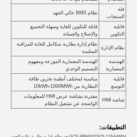
فئة
نظام BMS عالي الجهد
المنتجات
قابلية
قابلة للتكوين للغاية وسهلة التجميع
التكوين
والإصلاح والصيانة
نظام إدارة بطارية متكامل للغاية للمراقبة
نظام الإدارة
السلسة
الهندسة
الهندسة المعمارية الموزعة ومفهوم
المعمارية
التصميم الوحدي
قابلية
مناسبة لمختلف أنظمة تخزين طاقة
التوسع
البطارية من 10kWh-1000MWh
مقترنة بشاشة عرض HMI للمعلومات
شاشة HMI
الواضحة عن تشغيل النظام
التطبيقات:
GCE RBMS07S23-125A480V هو نظام إدارة بطارية عالية الجهد