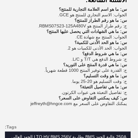
الأسئلة الشائعة:
س: ما هو اسم العلامة التجارية للمنتج؟
الجواب: الاسم التجاري للمنتج هو GCE.
س: ما هو رقم الطراز للمنتج؟
ج: رقم طراز المنتج هو RBMS07S23-125A480V.
س: ما هي الشهادات التي يحصل عليها المنتج؟
الجواب: المنتج مع شهادة CE.
س: ما هو الحد الأدنى للكمية؟
الجواب: الحد الأدنى للكميات هو 2.
س: ما هي شروط الدفع؟
ج: شروط الدفع هي T/T و L/C.
س: ما هي قدرة المنتج على التوريد؟
ج: القدرة على توفير المنتج 1000 قطعة شهرياً.
س: ما هو وقت التسليم؟
ج: وقت التسليم هو 20-25 يوما.
س: ما هي تفاصيل التعبئة؟
ج: تفاصيل التعبئة هي عبوات الكرتون.
س: كيف يمكنني التفاوض على السعر؟
يمكنك التفاوض على السعر مع jeffreyth@hngce.com
Tags:
250A عالية الجهد BMS,بطارية LTO HV BMS,256V الجهد العالي