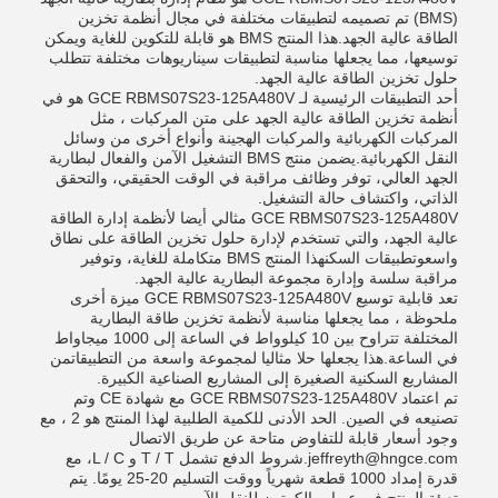
(BMS) تم تصميمه لتطبيقات مختلفة في مجال أنظمة تخزين
الطاقة عالية الجهد.هذا المنتج BMS هو قابلة للتكوين للغاية ويمكن
توسيعها، مما يجعلها مناسبة لتطبيقات سيناريوهات مختلفة تتطلب
حلول تخزين الطاقة عالية الجهد.
أحد التطبيقات الرئيسية لـ GCE RBMS07S23-125A480V هو في
أنظمة تخزين الطاقة عالية الجهد على متن المركبات ، مثل
المركبات الكهربائية والمركبات الهجينة وأنواع أخرى من وسائل
النقل الكهربائية.يضمن منتج BMS التشغيل الآمن والفعال لبطارية
الجهد العالي، توفر وظائف مراقبة في الوقت الحقيقي، والتحقق
الذاتي، واكتشاف حالة التشغيل.
GCE RBMS07S23-125A480V مثالي أيضا لأنظمة إدارة الطاقة
عالية الجهد، والتي تستخدم لإدارة حلول تخزين الطاقة على نطاق
واسعوتطبيقات السكنهذا المنتج BMS متكاملة للغاية، وتوفير
مراقبة سلسة وإدارة مجموعة البطارية عالية الجهد.
تعد قابلية توسيع GCE RBMS07S23-125A480V ميزة أخرى
ملحوظة ، مما يجعلها مناسبة لأنظمة تخزين طاقة البطارية
المختلفة تتراوح بين 10 كيلوواط في الساعة إلى 1000 ميجاواط
في الساعة.هذا يجعلها حلا مثاليا لمجموعة واسعة من التطبيقاتمن
المشاريع السكنية الصغيرة إلى المشاريع الصناعية الكبيرة.
تم اعتماد GCE RBMS07S23-125A480V مع شهادة CE وتم
تصنيعه في الصين. الحد الأدنى للكمية الطلبية لهذا المنتج هو 2 ، مع
وجود أسعار قابلة للتفاوض متاحة عن طريق الاتصال
jeffreyth@hngce.com.شروط الدفع تشمل T / T و L / C، مع
قدرة إمداد 1000 قطعة شهرياً ووقت التسليم 20-25 يومًا. يتم