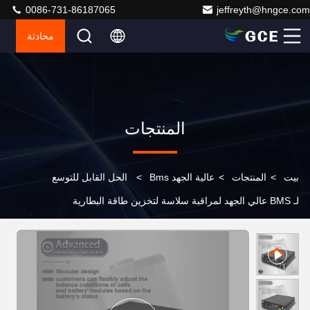
0086-731-86187065
jeffreyth@hngce.com
محادثة
المنتجات
بيت
>
المنتجات
>
عالية الجهد Bms
>
الحل القابل للتوسع
لـ BMS عالي الجهد لمراقبة سلاسة لتخزين طاقة البطارية