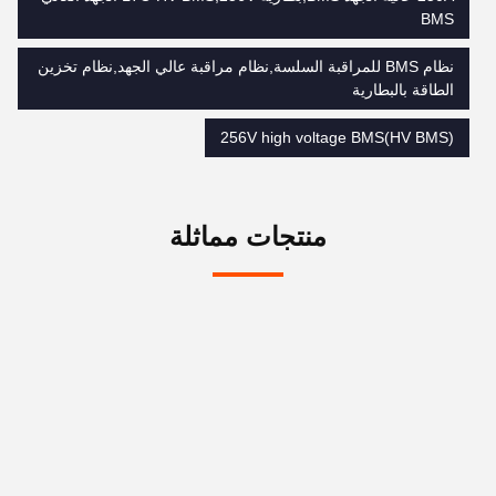
BMS
نظام BMS للمراقبة السلسة,نظام مراقبة عالي الجهد,نظام تخزين
الطاقة بالبطارية
256V high voltage BMS(HV BMS)
منتجات مماثلة