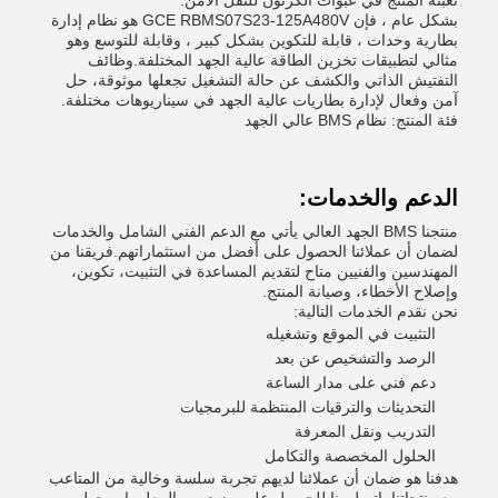
تعبئة المنتج في عبوات الكرتون للنقل الآمن.
بشكل عام ، فإن GCE RBMS07S23-125A480V هو نظام إدارة
بطارية وحدات ، قابلة للتكوين بشكل كبير ، وقابلة للتوسع وهو
مثالي لتطبيقات تخزين الطاقة عالية الجهد المختلفة.وظائف
التفتيش الذاتي والكشف عن حالة التشغيل تجعلها موثوقة، حل
آمن وفعال لإدارة بطاريات عالية الجهد في سيناريوهات مختلفة.
فئة المنتج: نظام BMS عالي الجهد
الدعم والخدمات:
منتجنا BMS الجهد العالي يأتي مع الدعم الفني الشامل والخدمات
لضمان أن عملائنا الحصول على أفضل من استثماراتهم.فريقنا من
المهندسين والفنيين متاح لتقديم المساعدة في التثبيت، تكوين،
وإصلاح الأخطاء، وصيانة المنتج.
نحن نقدم الخدمات التالية:
التثبيت في الموقع وتشغيله
الرصد والتشخيص عن بعد
دعم فني على مدار الساعة
التحديثات والترقيات المنتظمة للبرمجيات
التدريب ونقل المعرفة
الحلول المخصصة والتكامل
هدفنا هو ضمان أن عملائنا لديهم تجربة سلسة وخالية من المتاعب