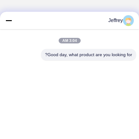
Jeffrey
3:04 AM
Good day, what product are you looking for?
Hunan GCE Technology Co.,Ltd
jeffreyth@hngce.com
0086-731-86187065
المبنى B3، 602، مدينة العلوم والتكنولوجيا الجديدة، مقاطعة
تشانغشا، مدينة تشانغشا، مقاطعة هونان