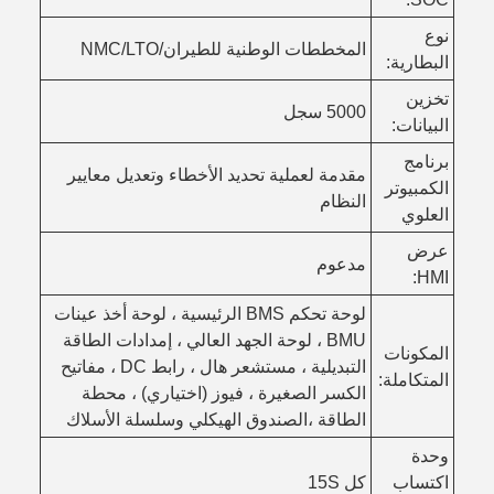
نوع
المخططات الوطنية للطيران/NMC/LTO
البطارية:
تخزين
5000 سجل
البيانات:
برنامج
مقدمة لعملية تحديد الأخطاء وتعديل معايير
الكمبيوتر
النظام
العلوي
عرض
مدعوم
HMI:
لوحة تحكم BMS الرئيسية ، لوحة أخذ عينات
BMU ، لوحة الجهد العالي ، إمدادات الطاقة
المكونات
التبديلية ، مستشعر هال ، رابط DC ، مفاتيح
المتكاملة:
الكسر الصغيرة ، فيوز (اختياري) ، محطة
الطاقة ،الصندوق الهيكلي وسلسلة الأسلاك
وحدة
اكتساب
كل 15S