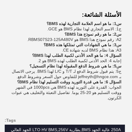
الأسئلة الشائعة:
س1: ما هو اسم العلامة التجارية لهذه BMS؟
ج1: الاسم التجاري لهذا نظام BMS هو GCE.
س2: ما هو رقم نموذج هذا BMS؟
A2: رقم نموذج هذا BMS هو RBMS07S23-125A480V.
س3: ما هي الشهادات التي تمتلكها هذه BMS؟
A3: هذا نظام BMS لديه شهادة CE.
السؤال 4: ما هو الحد الأدنى لكمية الطلب لهذا BMS؟
إجابة 4: الحد الأدنى لكمية الطلب لهذه BMS هو 2.
س5: ما هي شروط الدفع المقبولة لهذا نظام التسجيل؟
ج5: يتم قبول شروط الدفع لـ T/T و L/C لهذا BMS. يرجى الاتصال
بـ jeffreyth@hngce.com للتفاوض حول السعر وشروط الدفع.
السؤال 6: ما هي قدرة التوريد ووقت التسليم لهذا نظام BMS؟
الجواب: القدرة على التوريد لهذه BMS هي 1000pcs في الشهر
ووقت التسليم هو 20-25 يوما. تفاصيل التعبئة والتغليف هي عبوات
الكرتون.
Tags:
250A عالية الجهد BMS,بطارية LTO HV BMS,256V الجهد العالي