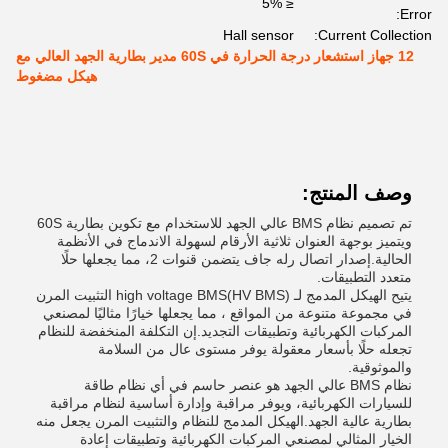
≤ 5%
Error:
Hall sensor
Current Collection:
12 جهاز استشعار درجة الحرارة في 60S مدير بطارية الجهد العالي مع
هيكل مضغوط
وصف المنتج:
تم تصميم نظام BMS عالي الجهد للاستخدام مع تكوين بطارية 60S
ويتميز بوجهة العنوان ثلاثية الأرقام لسهولة الاندماج في الأنظمة
الحالية.إصدار اتصال رله جاف يتضمن قنوات 2، مما يجعلها حلًا
متعدد التطبيقات.
يتيح الهيكل المدمج لـ high voltage BMS(HV BMS) التثبيت المرن
في مجموعة متنوعة من المواقع ، مما يجعلها خيارًا مثاليًا لمصنعي
المركبات الكهربائية وتطبيقات التجديد.إن التكلفة المنخفضة للنظام
تجعله حلًا بأسعار معقولة يوفر مستوى عال من السلامة
والموثوقية.
نظام BMS عالي الجهد هو عنصر حاسم في أي نظام طاقة
للسيارات الكهربائية، ويوفر مراقبة وإدارة أساسية لنظام مراقبة
بطارية عالية الجهد.الهيكل المدمج للنظام والتثبيت المرن يجعل منه
الخيار المثالي لمصنعي المركبات الكهربائية وتطبيقات إعادة