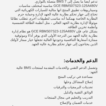
تدعم أيضا ما يصل إلى 7 BMS متصلة بالتوازي.
GCE RBMS07S23-125A480V مناسبة لمختلف مناسبات
وسيناريوهات تطبيق المنتج.انها مثالية للسيارات الكهربائية التي
تحتاج إلى جهاز تحكم بطارية عالية الجهد لإدارة وحماية حزم
البطارية الخاصة بهمكما أنه مناسب لتطبيقات أخرى تتطلب نظامًا
موثوقًا لإدارة بطارية الجهد العالي ، مثل أنظمة الطاقة الشمسية
وأنظمة تخزين الطاقة.
بشكل عام، فإن GCE RBMS07S23-125A480V هو نظام إدارة
بطارية عالية الجهد من الدرجة الأولى الذي يوفر أداءً وموثوقية
ممتازة.أسعارها التنافسية وجودتها العالية تجعلها خيار ممتاز لأولئك
الذين يحتاجون إلى جهاز تحكم بطارية عالية الجهد.
الدعم والخدمات:
وتشمل الدعم التقني والخدمات المقدمة لمنتجات BMS عالية
الجهد:
مساعدة في تركيب المنتج
إصلاح المشاكل وحلها
تحديثات البرمجيات والترقيات
الوثائق التقنية والدليل
التدريب والتعليم في مجال المنتجات
خدمات الضمان والإصلاح