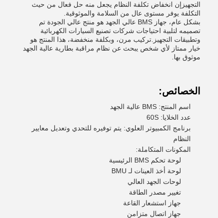
التجهيزإن انخفاض تكلفة النظام يجعل منه حل فعال من حيث
التكلفة يوفر مستوى عال من السلامة والموثوقية.
بشكل عام، جهاز BMS عالي الجهد هو منتج عالي الجودة تم
تصميمه لتلبية احتياجات شركات تصنيع السيارات الكهربائية
وتطبيقات التجهيز.تركيب مرن، وبكلفة منخفضة، هذا المنتج هو
خيار ممتاز لأي شخص يبحث عن نظام مراقبة بطارية عالية الجهد
موثوق بها.
الخصائص:
اسم المنتج: BMS عالية الجهد
عدد الخلايا: 60S
برنامج الكمبيوتر العلوي: يتم توفيره للتحدي وتعديل معايير
النظام
المكونات المتكاملة:
لوحة تحكم BMS الرئيسية
لوحة أخذ العينات لـ BMU
لوحات الجهد العالي
تغيير مصدر الطاقة
جهاز استشعار القاعة
جهاز اتصال متزامن