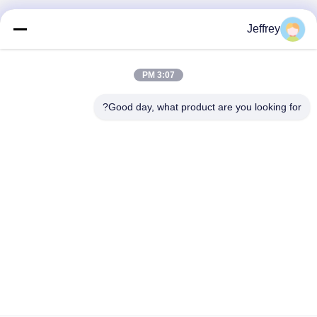
Jeffrey
3:07 PM
Good day, what product are you looking for?
Hunan GCE Technology Co.,Ltd
jeffreyth@hngce.com
0086-731-86187065
المبنى B3، 602، مدينة العلوم والتكنولوجيا الجديدة، مقاطعة
تشانغشا، مدينة تشانغشا، مقاطعة هونان