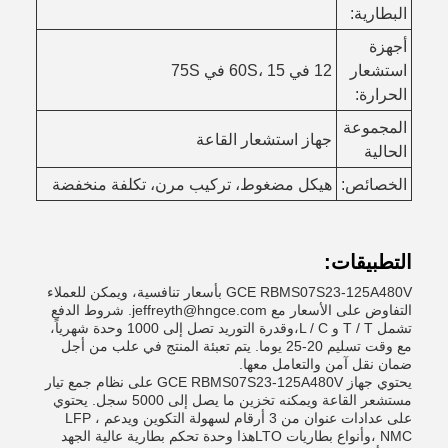
البطارية:
أجهزة
استشعار
12 في 60S، 15 في 75S
الحرارة:
المجموعة
جهاز استشعار القاعة
الحالية
الخصائص:
هيكل مضغوط، تركيب مرن، تكلفة منخفضة
التطبيقات:
GCE RBMS07S23-125A480V بأسعار تنافسية، ويمكن للعملاء
التفاوض على الأسعار مع jeffreyth@hngce.com. شروط الدفع
تشمل T / T و L / C،وقدرة التوريد تصل إلى 1000 وحدة شهرياً،
مع وقت تسليم 20-25 يوما. يتم تعبئة المنتج في علب من أجل
ضمان نقل آمن والتعامل معها.
يحتوي جهاز GCE RBMS07S23-125A480V على نظام جمع تيار
مستشعر القاعة ويمكنه تخزين ما يصل إلى 5000 سجل. يحتوي
على عدادات عنوان من 3 أرقام لسهولة التكوين ويدعم LFP ،
NMC ،وأنواع بطاريات LTOهذا وحدة تحكم بطارية عالية الجهد