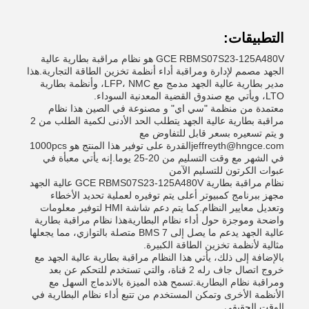
التطبيقات:
GCE RBMS07S23-125A480V هو نظام مراقبة بطارية عالية
الجهد مصمم لإدارة ومراقبة أداء أنظمة تخزين الطاقة التجارية.هذا
مدير بطارية عالية الجهد مدمج مع LFP، NMC، وأنظمة بطارية
LTO، ويأتي مع صندوق القضية المعدنية السوداء.
معتمدة من منظمة "سي اي" و مصنوعة في الصين هذا نظام
مراقبة بطارية عالية الجهد يتطلب الحد الأدنى لكمية الطلب من 2
و يتم تسعيره بسعر قابل للتفاوض مع
jeffreyth@hngce.comالقدرة على توفير هذا المنتج هو 1000pcs
في الشهر مع وقت التسليم من 20-25 يوما.إنه يأتي معبأة في
عبوات الكرتون للتسليم الآمن
نظام مراقبة بطارية GCE RBMS07S23-125A480V عالية الجهد
مجهز ببرنامج كمبيوتر أعلى يتم توفيره لعملية تحديد الأخطاء
وتعديل معايير النظام.كما يتم دعم شاشة HMI لتوفير معلومات
واضحة وموجزة حول أداء نظام البطاريةهذا نظام مراقبة بطارية
عالية الجهد يدعم ما يصل إلى 7 BMS متصلة بالتوازي، مما يجعلها
مثالية لأنظمة تخزين الطاقة الكبيرة.
بالإضافة إلى ذلك، يأتي هذا النظام مراقبة بطارية عالية الجهد مع
خروج اتصال جاف رله 2 قناة، والتي تستخدم للتحكم عن بعد
ومراقبة نظام البطارية.تسمح هذه الميزة بالاندماج السهل مع
الأنظمة الأخرى وتمكن المستخدم من تتبع أداء نظام البطارية في
الوقت الحقيقي.