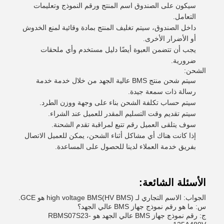
سيكون على الصندوق اسم المنتج ورقم النموذج وتعليمات
التعامل.
داخل الصندوق، سيتم تغليف المنتج بمادة وقائية لمنع الخدوش
أو الأضرار الأخرى.
يجب أن تتضمن العبوة أيضًا دليل مستخدم وأي ملحقات
ضرورية.
الشحن:
سيتم شحن منتج BMS عالية الجهد من خلال خدمة خدمة
رسالة ذات سمعة جيدة.
سيتم حساب تكلفة الشحن بناء على وجهة ووزن الطرد.
سيتم تقديم وقت التسليم المقدر للعميل عند الشراء.
سوف يتلقى العميل رقم تتبع لمراقبة تقدم الشحنة.
إذا كانت هناك أي مشاكل أثناء الشحن، يمكن للعميل الاتصال
بفريق خدمة العملاء لدينا للحصول على المساعدة.
الأسئلة الشائعة:
الجواب: الاسم التجاري لـ high voltage BMS(HV BMS) هو GCE.
س: ما هو رقم نموذج جهاز BMS عالي الجهد؟
ج: رقم نموذج جهاز BMS عالي الجهد هو RBMS07S23-