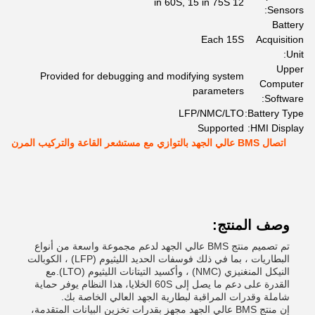
12 in 60S, 15 in 75S
Sensors:
Battery
Each 15S
Acquisition
Unit:
Upper
Provided for debugging and modifying system
Computer
parameters
Software:
LFP/NMC/LTO
Battery Type:
Supported
HMI Display:
اتصال BMS عالي الجهد بالتوازي مع مستشعر القاعة والتركيب المرن
وصف المنتج:
تم تصميم منتج BMS عالي الجهد لدعم مجموعة واسعة من أنواع
البطاريات ، بما في ذلك فوسفات الحديد الليثيوم (LFP) ، الكوبالت
النيكل المنغنيزي (NMC) ، وأكسيد التيتانات الليثيوم (LTO).مع
القدرة على دعم ما يصل إلى 60S الخلايا، هذا النظام يوفر حماية
شاملة وقدرات المراقبة لبطارية الجهد العالي الخاصة بك.
إن منتج BMS عالي الجهد مجهز بقدرات تخزين البيانات المتقدمة،