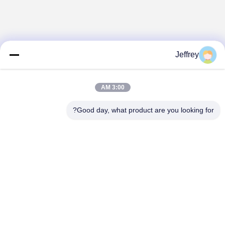
Jeffrey
3:00 AM
Good day, what product are you looking for?
Hunan GCE Technology Co.,Ltd
jeffreyth@hngce.com
0086-731-86187065
المبنى B3، 602، مدينة العلوم والتكنولوجيا الجديدة، مقاطعة
تشانغشا، مدينة تشانغشا، مقاطعة هونان