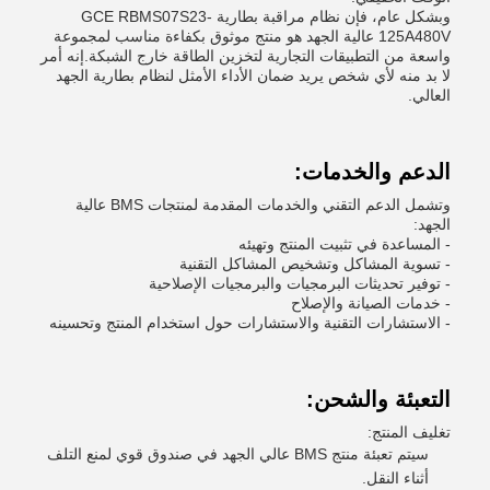
وبشكل عام، فإن نظام مراقبة بطارية GCE RBMS07S23-
125A480V عالية الجهد هو منتج موثوق بكفاءة مناسب لمجموعة
واسعة من التطبيقات التجارية لتخزين الطاقة خارج الشبكة.إنه أمر
لا بد منه لأي شخص يريد ضمان الأداء الأمثل لنظام بطارية الجهد
العالي.
الدعم والخدمات:
وتشمل الدعم التقني والخدمات المقدمة لمنتجات BMS عالية
الجهد:
- المساعدة في تثبيت المنتج وتهيئه
- تسوية المشاكل وتشخيص المشاكل التقنية
- توفير تحديثات البرمجيات والبرمجيات الإصلاحية
- خدمات الصيانة والإصلاح
- الاستشارات التقنية والاستشارات حول استخدام المنتج وتحسينه
التعبئة والشحن:
تغليف المنتج:
سيتم تعبئة منتج BMS عالي الجهد في صندوق قوي لمنع التلف
أثناء النقل.