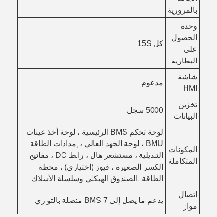
بالمرورية
وحدة
الحصول
كل 15S
على
البطارية
شاشة
مدعوم
HMI
تخزين
5000 سجل
البيانات
لوحة تحكم BMS الرئيسية ، لوحة أخذ عينات
BMU ، لوحة الجهد العالي ، إمدادات الطاقة
المكونات
التبديلية ، مستشعر هال ، رابط DC ، مفاتيح
المتكاملة
الكسر الصغيرة ، فيوز (اختياري) ، محطة
الطاقة ،الصندوق الهيكلي وسلسلة الأسلاك
اتصال
يدعم ما يصل إلى 7 BMS متصلة بالتوازي
مواز