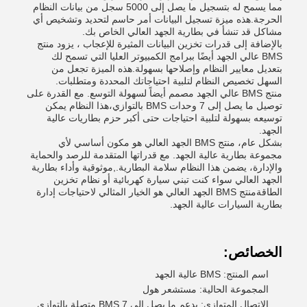
مما يسمح له بتسجيل ما يصل إلى 5000 سجل من بيانات النظام
الحرجة.هذه ميزة تسجيل البيانات أمر حاسم لتحديد وتشخيص أي
مشاكل قد تنشأ في بطارية الجهد العالي الخاص بك.
بالإضافة إلى قدرات تخزين البيانات المثيرة للإعجاب ، يزود منتج
BMS عالي الجهد أيضًا ببرامج الكمبيوتر العليا التي تسمح لك
بتعديل معايير النظام وإصلاحها بسهولة.هذه الميزة تجعل من
السهل تخصيص النظام لتلبية احتياجاتك المحددة ومتطلبات.
منتج BMS عالي الجهد مصمم أيضاً لسهولة التوسع. مع القدرة على
توصيل ما يصل إلى 7 وحدات BMS بالتوازي،هذا النظام يمكن
توسيعه بسهولة لتلبية احتياجات حتى أكبر حزم بطاريات عالية
الجهد.
بشكل عام، منتج BMS الجهد العالي هو مكون أساسي لأي
مجموعة بطارية عالية الجهد. مع قدراتها المتقدمة للرصد والحماية
والإدارة، يضمن هذا النظام سلامة البطارية.,موثوقية وأداء بطارية
الجهد العالي سواء كنت تبني سيارة كهربائية أو نظام تخزين
الطاقةمنتج BMS الجهد العالي هو الخيار المثالي لاحتياجات إدارة
بطارية السيارات عالية الجهد.
الخصائص:
اسم المنتج: BMS عالية الجهد
المجموعة الحالية: مستشعر هول
الاتصال المتوازي: يدعم ما يصل إلى 7 BMS متصلة بالتوازي