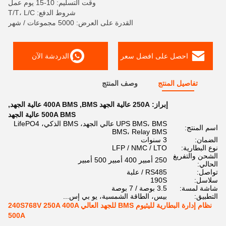
وقت التسليم: 10-15 يوم عمل
شروط الدفع: T/T، L/C
القدرة على العرض: 5000 مجموعات / شهر
احصل على افضل سعر
الدردشة الآن
تفاصيل المنتج
وصف المنتج
إبراز:
250A عالية الجهد BMS
,
400A BMS عالية الجهد
,
500A BMS عالية الجهد
UPS BMS، BMS عالي الجهد، BMS الذكي، LifePO4
اسم المنتج:
BMS، Relay BMS
الضمان:
3 سنوات
نوع البطارية:
LFP / NMC / LTO
الشحن والتفريغ
250 أمبير 400 أمبير 500 أمبير
الحالي:
تواصل:
RS485 / علبة
سلاسل:
190S
شاشة لمسة:
3.5 بوصة / 7 بوصة
التطبيق:
بيس، الطاقة الشمسية، يو بي إس...
نظام إدارة البطارية لليثيوم BMS للجهد العالي 240S768V 250A 400A
500A