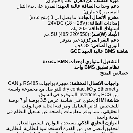
ميزة الكشف عن العزل
: نعم (اختياري)
دعم وحدات الطاقة عالية الجهد
: القدرة على بدء التيار
المستمر (اختياري)
مخرج الاتصال الجاف
: ما يصل إلى 3 (فتح عادة)
إمدادات الطاقة
: 24VDC (18 ~ 28V)
استهلاك الطاقة
: ≤20 واط
الأبعاد (W)
هـ
د)
: 5U (485*220*550) مم
دعم النقر المركزي
: غير متوفر
الوزن الصافي
: 32 كجم
شاشة BMS عالية الجهد GCE
التشغيل المتوازي لوحدات BMS متعددة
نظام تطبيق BMS واحد
خصائص المنتج
واجهات الاتصال المختلفة
: مجهزة بواجهات RS485 و CAN
و Ethernet و dry contact I/O للتواصل مع مجموعة واسعة
من PCS و inverters المتوفرة في السوق.
شاشة HMI
: يحتوي على شاشة عرض 3.5 بوصة أو 7 بوصة
للتشخيص الذاتي الشامل ومراقبة الحالة في الوقت
الحقيقي ، مما يوفر معلومات واضحة عن تشغيل النظام في
لمحة واحدة.
التوازن الخلوي الذكي
: يستخدم التوازن السلبي الفعال
لتحقيق أقصى قدر من القدرة الاستخدامية لبطارية البطارية.