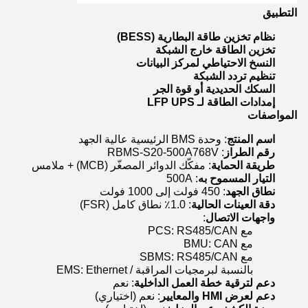
التطبيق
نظام تخزين طاقة البطارية (BESS)
تخزين الطاقة خارج الشبكة
النسخ الاحتياطي لمركز البيانات
تنظيم تردد الشبكة
السكك الحديدية أو قوة الجر
إمدادات الطاقة لـ LFP UPS
المواصفات
اسم المنتج
: وحدة BMS الرئيسية عالية الجهد
رقم الطراز
: RBMS-S20-500A768V
طريقة الحماية
: مفكّك الدوائر المصغّر (MCB) + ملامس
التيار المسموح به
: 500A
نطاق الجهد
: 450 فولت إلى 1000 فولت
دقة العينات الحالية
: 1.0٪ نطاق كامل (FSR)
واجهات الاتصال
:
مع PCS: RS485/CAN
مع BMU: CAN
مع SBMS: RS485/CAN
بالنسبة لبرمجيات المراقبة / EMS: Ethernet
دعم لترقية خطة العمل الداخلية
: نعم
دعم لعرض HMI والمعايير
: نعم (اختياري)