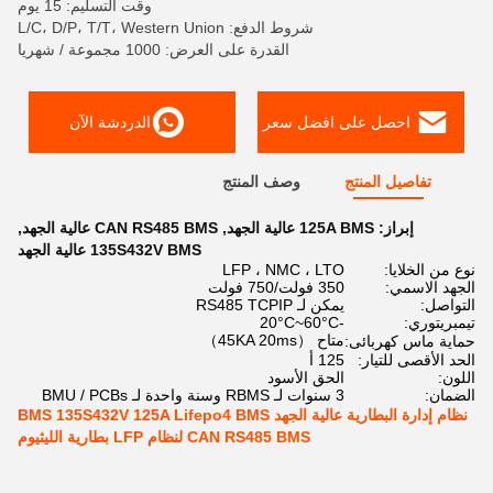
وقت التسليم: 15 يوم
شروط الدفع: L/C، D/P، T/T، Western Union
القدرة على العرض: 1000 مجموعة / شهريا
احصل على افضل سعر
الدردشة الآن
تفاصيل المنتج
وصف المنتج
إبراز:
125A BMS عالية الجهد
,
CAN RS485 BMS عالية الجهد
,
135S432V BMS عالية الجهد
نوع من الخلايا:
LFP ، NMC ، LTO
الجهد الاسمي:
350 فولت/750 فولت
التواصل:
يمكن لـ RS485 TCPIP
تيمبريتوري:
-20°C~60°C
متاح （45KA 20ms）
حماية ماس كهربائى:
الحد الأقصى للتيار:
125 أ
اللون:
الحق الأسود
الضمان:
3 سنوات لـ RBMS وسنة واحدة لـ BMU / PCBs
نظام إدارة البطارية عالية الجهد BMS 135S432V 125A Lifepo4 BMS
CAN RS485 BMS لنظام LFP بطارية الليثيوم