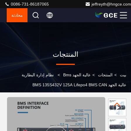
0086-731-86187065
jeffreyth@hngce.com
محادثة
المنتجات
بيت
>
المنتجات
>
عالية الجهد Bms
>
نظام إدارة البطارية
عالية الجهد BMS 135S432V 125A Lifepo4 BMS CAN
RS485 BMS لنظام LFP بطارية الليثيوم