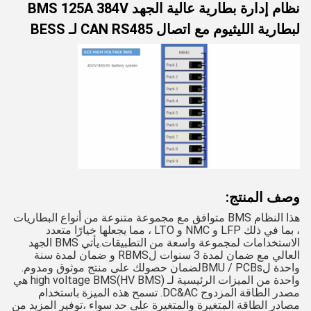
نظام إدارة بطارية عالية الجهد BMS 125A 384V
لبطارية الليثيوم مع اتصال CAN RS485 لـ BESS
وصف المنتج:
هذا النظام BMS متوافق مع مجموعة متنوعة من أنواع البطاريات
، بما في ذلك LFP و NMC و LTO ، مما يجعلها خيارًا متعدد
الاستخدامات لمجموعة واسعة من التطبيقات.يأتي BMS الجهد
العالي مع ضمان لمدة 3 سنوات لRBMS و ضمان لمدة سنة
واحدة لBMU / PCBsلضمان حصولك على منتج موثوق ومدوم.
واحدة من الميزات الرئيسية لـ high voltage BMS(HV BMS) هي
مصدر الطاقة المزدوج DC&AC. تسمح هذه الميزة باستخدام
مصادر الطاقة المتغيرة والمتغيرة على حد سواء ،توفير المزيد من