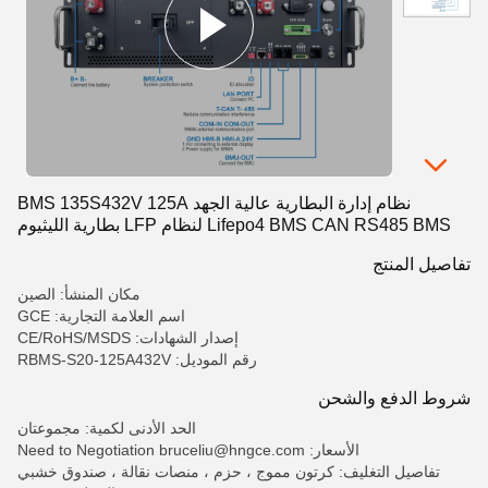
نظام إدارة البطارية عالية الجهد BMS 135S432V 125A
Lifepo4 BMS CAN RS485 BMS لنظام LFP بطارية الليثيوم
تفاصيل المنتج
مكان المنشأ: الصين
اسم العلامة التجارية: GCE
إصدار الشهادات: CE/RoHS/MSDS
رقم الموديل: RBMS-S20-125A432V
شروط الدفع والشحن
الحد الأدنى لكمية: مجموعتان
الأسعار: Need to Negotiation bruceliu@hngce.com
تفاصيل التغليف: كرتون مموج ، حزم ، منصات نقالة ، صندوق خشبي