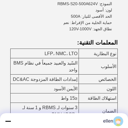
النموذج: RBMS-S20-500A624V
لون: أسود
الحد الأقصى للتيار: 500A
حماية الخلية من الإفراط: نعم
نطاق الجهد: 120V-1000V
المعلمات التقنية:
نوع البطارية
LFP، NMC، LTO
السّيد والعبيد جميعاً في نظام BMS
الأسلوب
واحد
الخصائص
إمدادات الطاقة المزدوجة DC&AC
اللون
الأيمن الأسود
استهلاك الطاقة
≤15 واط
3 سنوات لـ RBMS و 1 سنة لـ
الضمان
BMU / PCBs
ellen
نطاق الجهد
120 فولت إلى 1000 فولت