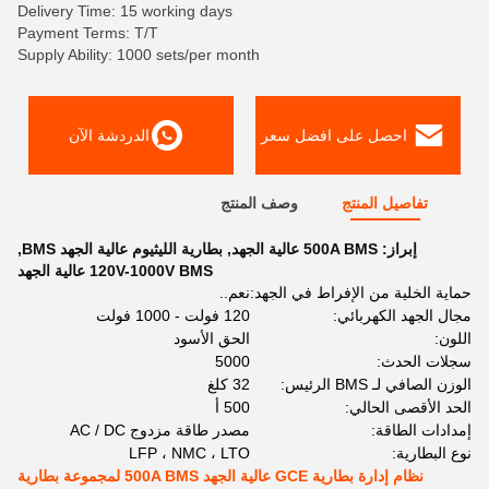
Delivery Time: 15 working days
Payment Terms: T/T
Supply Ability: 1000 sets/per month
احصل على افضل سعر
الدردشة الآن
تفاصيل المنتج
وصف المنتج
إبراز:
500A BMS عالية الجهد
,
بطارية الليثيوم عالية الجهد BMS
,
120V-1000V BMS عالية الجهد
حماية الخلية من الإفراط في الجهد:
نعم..
مجال الجهد الكهربائي:
120 فولت - 1000 فولت
اللون:
الحق الأسود
سجلات الحدث:
5000
الوزن الصافي لـ BMS الرئيس:
32 كلغ
الحد الأقصى الحالي:
500 أ
إمدادات الطاقة:
مصدر طاقة مزدوج AC / DC
نوع البطارية:
LFP ، NMC ، LTO
نظام إدارة بطارية GCE عالية الجهد 500A BMS لمجموعة بطارية