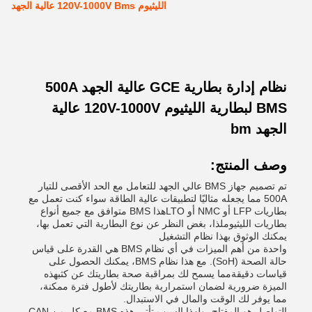
الليثيوم 120V-1000V Bms عالية الجهد
نظام إدارة بطارية GCE عالية الجهد 500A
BMS لبطارية الليثيوم 120V-1000V عالية
الجهد bm
وصف المنتج:
تم تصميم جهاز BMS عالي الجهد للتعامل مع الحد الأقصى للتيار
500A مما يجعله مثاليًا لتطبيقات عالية الطاقة سواء كنت تعمل مع
بطاريات LFP أو NMC أو LTOهذا BMS متوافق مع جميع أنواع
بطاريات الليثيوملذا، بغض النظر عن نوع البطارية التي تعمل بها،
يمكنك الوثوق بهذا نظام التشغيل
واحدة من أهم الميزات في أي نظام BMS هي القدرة على قياس
حالة الصحة (SoH). مع هذا نظام BMS، يمكنك الحصول على
قياسات دقيقةمما يسمح لك بمراقبة صحة بطاريتك عن كثبهذه
الميزة ضرورية لضمان استمرارية بطاريتك لأطول فترة ممكنة،
مما يوفر لك الوقت والمال في الاستبدال.
التواصل هو المفتاح، ولهذا السبب تأتي هذه BMS مع كل من CAN