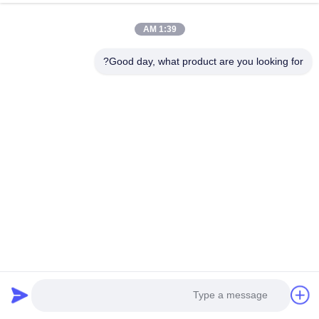
النموذج
RBMS-S20-500A624V
1:39 AM
إمدادات الطاقة
إمدادات الطاقة المزدوجة AC/DC
قياس حالة الصحة
Good day, what product are you looking for?
نعم..
(Soh)
التطبيقات:
RBMS-S20-500A624V مناسب لمجموعة واسعة من التطبيقات ،
بما في ذلك المركبات الكهربائية وأنظمة تخزين الطاقة وأنظمة
الطاقة الشمسية.يمكن لـ BMS إدارة وحماية بطاريات ليثيوم أيون
بمدى التوتر من 120V-1000Vلديه حد أقصى للتيار 500A
واستهلاك الطاقة ≤ 15W.
تم تجهيز GCE BMS بسجلات الأحداث التي يمكن أن تخزن ما
يصل إلى 5000 سجل. تمكن هذه الميزة المستخدم من مراقبة
وإصلاح الأخطاء في نظام بطارية الليثيوم بدقة.نظام BMS هو أيضا
سهل لتركيب وتشغيل، مما يجعلها مثالية لكل من المستخدمين
الجدد والخبرة.
تفاصيل تعبئة BMS هي 482 * 220 * 550mm ، ووقت التسليم هو
15 يوم عمل. شروط الدفع هي T / T ، وقدرة توريد GCE BMS
هي 1000 مجموعة في الشهر.الحد الأدنى لكمية الطلب هو
مجموعة واحدة، والسعر يحتاج للتفاوض.
باختصار، نظام إدارة بطارية الليثيوم GCE RBMS-S20-