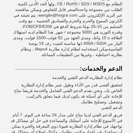
النظام مع CE / RoHS / SGS / MSDS ،ولها الحد الأدنى لكمية
الطلب من مجموعة واحدةالسعر قابل للتفاوض ويمكن مناقشته
عبر البريد الإلكتروني على wenglin@hngce.com. يتم تعبئته في
الكرتون المموج والحزم والحزم والصناديق الخشبية ، مع وقت
التسليم من 15-25 يومًا.شروط الدفع هي FOB/CFR/EXW،
وقدرة التوريد هي 5000 مجموعة / شهر. هذا النظام لديه استهلاك
الطاقة ≤ 15 واط، ومدى الجهد من 92 فولت-1500 فولت، ومدى
التيار من 400A / 500A.انها مناسبة لتثبيت رف 19 بوصة
القياسيةيمكن استخدامه لنظام إدارة بطارية lifepo4 ، ونظام
بطارية احتياطية ، وغيرها من التطبيقات المماثلة.
الدعم والخدمات:
نظام إدارة البطارية الدعم التقني والخدمة
لتحقيق أقصى قدر من الأداء وطول عمر نظام إدارة البطارية
الخاص بك، ونحن نقدم الدعم الفني الشامل والخدمة.فريقنا متاح
للإجابة على أي أسئلة قد يكون لديك فيما يتعلق بالتركيب،
وتشغيل، وتصليح نظامك.
الدعم التقني
فريق الدعم الفني لدينا متاح على مدار 24 ساعة في اليوم، 7 أيام
في الأسبوع للإجابة على أسئلتك والمساعدة في حل أي مشاكل قد
تواجهك في نظام إدارة البطارية.فنيونا ذوي المعرفة والخبرة يمكن
أن تساعدك في إعداد وتكوين نظامك، وكذلك إصلاح أي مشاكل قد