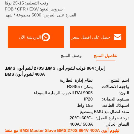
وقت التسليم: 15-25 يومًا
شروط الدفع: FOB / CFR / EXW
القدرة على العرض: 5000 مجموعة / شهر
احصل على افضل سعر
الدردشة الآن
تفاصيل المنتج
وصف المنتج
إبراز:
864 فولت ليثيوم أيون BMS
,
270S ليتيم أيون BMS
,
400A ليثيوم أيون BMS
اسم المنتج:
نظام إدارة البطارية
واجهة الاتصالات:
يمكن / RS485
اللون:
RAL9005 الحبوب الرملية السوداء
مستوى الحماية:
IP20
استهلاك الطاقة:
≤15 واط
منفذ اتصال مع BMU:
يستطيع
درجة حرارة العمل:
-20°C~60°C
النطاق الحالي:
400A / 500A
ليثيوم أيون BMS Master Slave BMS 270S 864V 400A مع منفذ