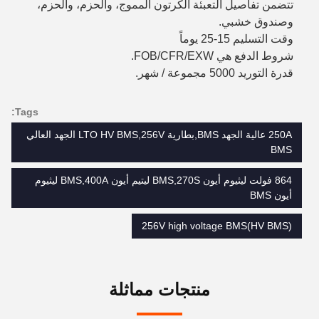
تتضمن تفاصيل التعبئة الكرتون المموج، والحزم، والحزم،
وصندوق خشبي.
وقت التسليم 15-25 يوماً
شروط الدفع هي FOB/CFR/EXW.
قدرة التوريد 5000 مجموعة / شهر.
Tags:
250A عالية الجهد BMS,بطارية LTO HV BMS,256V الجهد العالي
BMS
864 فولت ليثيوم أيون BMS,270S ليتيم أيون BMS,400A ليثيوم
أيون BMS
256V high voltage BMS(HV BMS)
منتجات مماثلة