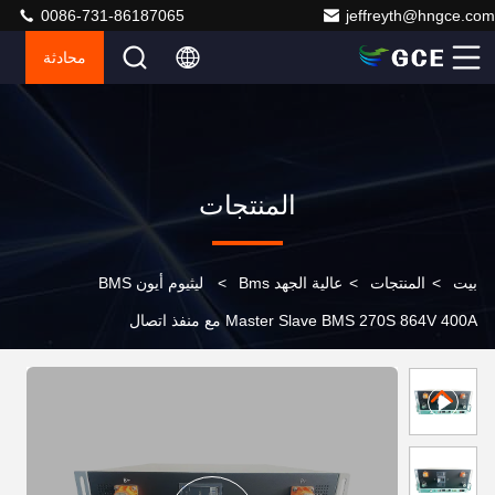
0086-731-86187065
jeffreyth@hngce.com
محادثة
المنتجات
بيت
>
المنتجات
>
عالية الجهد Bms
>
ليثيوم أيون BMS
Master Slave BMS 270S 864V 400A مع منفذ اتصال
RS485/CAN لتخزين الطاقة الشمسية UPS ESS BESS