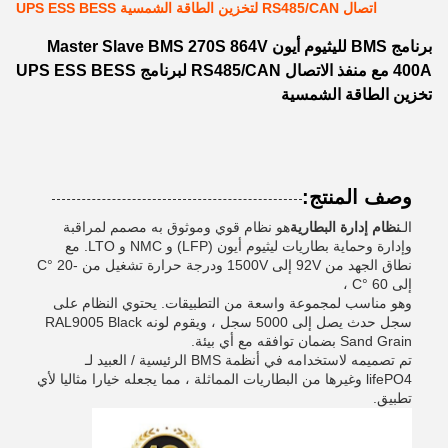
اتصال RS485/CAN لتخزين الطاقة الشمسية UPS ESS BESS
برنامج BMS لليثيوم أيون Master Slave BMS 270S 864V
400A مع منفذ الاتصال RS485/CAN لبرنامج UPS ESS BESS
تخزين الطاقة الشمسية
وصف المنتج:
الـ
نظام إدارة البطارية
هو نظام قوي وموثوق به مصمم لمراقبة
وإدارة وحماية بطاريات ليثيوم أيون (LFP) و NMC و LTO. مع
نطاق الجهد من 92V إلى 1500V ودرجة حرارة تشغيل من -20 °C
إلى 60 °C ،
وهو مناسب لمجموعة واسعة من التطبيقات. يحتوي النظام على
سجل حدث يصل إلى 5000 سجل ، ويقوم لونه RAL9005 Black
Sand Grain بضمان توافقه مع أي بيئة.
تم تصميمه لاستخدامه في أنظمة BMS الرئيسية / العبيد لـ
lifePO4 وغيرها من البطاريات المماثلة ، مما يجعله خيارا مثاليا لأي
تطبيق.