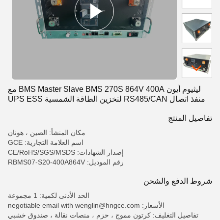
ليثيوم أيون BMS Master Slave BMS 270S 864V 400A مع
منفذ اتصال RS485/CAN لتخزين الطاقة الشمسية UPS ESS
BESS
تفاصيل المنتج
مكان المنشأ: الصين ، هونان
اسم العلامة التجارية: GCE
إصدار الشهادات: CE/RoHS/SGS/MSDS
رقم الموديل: RBMS07-S20-400A864V
شروط الدفع والشحن
الحد الأدنى لكمية: 1 مجموعة
الأسعار: negotiable email with wenglin@hngce.com
تفاصيل التغليف: كرتون مموج ، حزم ، منصات نقالة ، صندوق خشبي