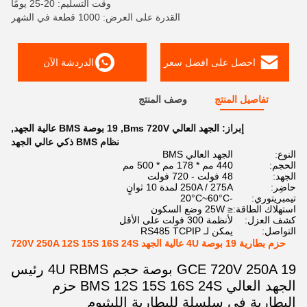
وقت التسليم: 20-25 يومًا
القدرة على العرض: 1000 قطعة في الشهر
احصل على افضل سعر
الدردشة الآن
تفاصيل المنتج
وصف المنتج
إبراز:
الجهد العالي Bms 720V
,
19 بوصة BMS عالية الجهد
,
نظام BMS ذكي عالي الجهد
النوع:
الجهد العالي BMS
الحجم:
440 مم * 178 مم * 500 مم
الجهد:
48 فولت - 720 فولت
حاضِر:
250A / 275A لمدة 10 ثوانٍ
تيمبريتوري:
-20°C~60°C
استهلاك الطاقة:
≤ 25W وضع السكون
كشف العزل:
لأنظمة 300 فولت على الأقل
التواصل:
يمكن لـ RS485 TCPIP
حزم بطارية 19 بوصة 4U عالية الجهد 720V 250A 12S 15S 16S 24S
GCE 720V 250A 19 بوصة حجم 4U RBMS رئيس
الجهد العالي BMS 12S 15S 16S 24S حزم
البطارية في سلسلة للبطارية الليثيوم