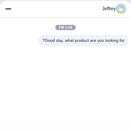
Jeffrey
1:48 PM
Good day, what product are you looking for?
Hunan GCE Technology Co.,Ltd
jeffreyth@hngce.com
0086-731-86187065
المبنى B3، 602، مدينة العلوم والتكنولوجيا الجديدة، مقاطعة
تشانغشا، مدينة تشانغشا، مقاطعة هونان