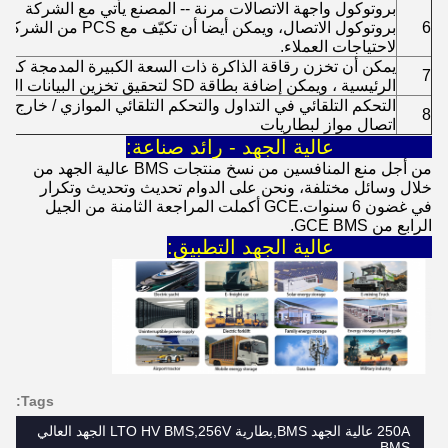
بروتوكول واجهة الاتصالات مرنة -- المصنع يأتي مع الشركة
6
بروتوكول الاتصال، ويمكن أيض
لاحتياجات العملاء.
يمكن أن تخزن رقاقة الذاكرة ذات السعة الكبيرة المدمجة كمية 
7
الرئيسية ، ويمكن إضافة بطاقة SD لتحقيق تخزين البيانات التاريخية البطارية
التحكم التلقائي في التداول والتحكم التلقائي الموازي / خارج
8
اتصال مواز لبطاريات
GCE BMS عالية الجهد - رائد صناعة:
من أجل منع المنافسين من نسخ منتجات BMS عالية الجهد من
خلال وسائل مختلفة، ونحن على الدوام تحديث وتحديث وتكرار
في غضون 6 سنوات.GCE أكملت المراجعة الثامنة من الجيل
الرابع من GCE BMS.
GCE BMS عالية الجهد التطبيق:
Tags:
250A عالية الجهد BMS,بطارية LTO HV BMS,256V الجهد العالي
BMS