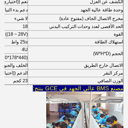
الكشف عن العزل
نعم ((اختياري)
وحدة طاقة عالية الجهد
دعم بدء التيار 
مخرج الاتصال الجاف (مفتوح عادة)
لا شيء
الحد الأقصى لعدد وحدات التركيب البدني
18
القوة
C ((18 ~ 28V)
استهلاك الطاقة
≤25 واط
4U
الحجم (W*H*D)
(440*178*600)
الاتصال خارج الطريق
الخلف والجبهة
مركز النقر
الدعم ((اختياري
الوزن الصافي
23 كجم
مصنع BMS عالي الجهد في GCE ينتج: