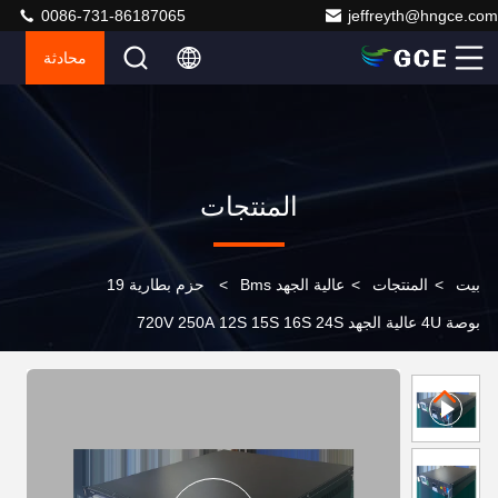
0086-731-86187065
jeffreyth@hngce.com
محادثة
المنتجات
بيت
>
المنتجات
>
عالية الجهد Bms
>
حزم بطارية 19
بوصة 4U عالية الجهد 720V 250A 12S 15S 16S 24S