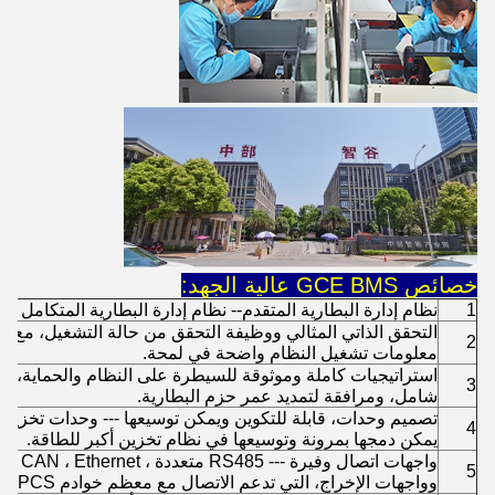
خصائص GCE BMS عالية الجهد:
1
نظام إدارة البطارية المتقدم-- نظام إدارة البطارية المتكامل ل
التحقق الذاتي المثالي ووظيفة التحقق من حالة التشغيل، مع شا
2
معلومات تشغيل النظام واضحة في لمحة.
استراتيجيات كاملة وموثوقة للسيطرة على النظام والحماية، 
3
شامل، ومرافقة لتمديد عمر حزم البطارية.
تصميم وحدات، قابلة للتكوين ويمكن توسيعها --- وحدات تخزين
4
يمكن دمجها بمرونة وتوسيعها في نظام تخزين أكبر للطاقة.
واجهات اتصال وفيرة --- RS485 متعددة ، CAN ، Ethernet ، مدخل اتصال جاف
5
وواجهات الإخراج، التي تدعم الاتصال مع معظم خوادم PCS ومراقبة في السوق.