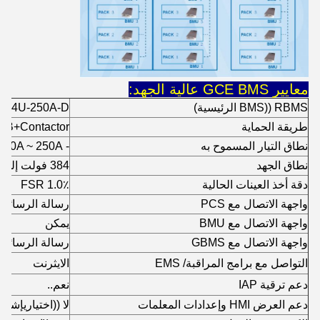
معايير GCE BMS عالية الجهد:
RBMS ((BMS الرئيسية)
4U-250A-D
طريقة الحماية
B+Contactor
نطاق التيار المسموح به
- 250A ~ 250A
نطاق الجهد
384 فولت إلى 1000 فولت
دقة أخذ العينات الحالية
1.0٪ FSR
واجهة الاتصال مع PCS
رسالة الرسائل الرس
واجهة الاتصال مع BMU
يمكن
واجهة الاتصال مع GBMS
رسالة الرسائل الرس
التواصل مع برامج المراقبة/ EMS
الايثرنت
دعم ترقية IAP
نعم..
دعم العرض HMI وإعدادات المعلمات
لا ((اختياريإشرا