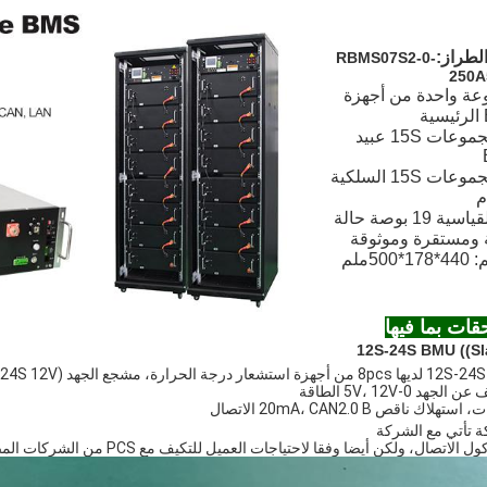
لطراز:
RBMS07S2-0-
250A
ة واحدة من أجهزة
ة
12 مجموعات 15S عبيد
12 مجموعات 15S السلكية
م
 ومستقرة وموثوقة
17*500
ملم
قات بما فيها
12S-24S BMU ((Sl
لجهد 0-5V، 12V الطاقة
تهلاك ناقص 20mA، CAN2.0 B الاتصال
 تأتي مع الشركة
الاتصال، ولكن أيضا وفقا لاحتياجات العميل للتكيف مع PCS من الشركات المصنعة المختلفة.