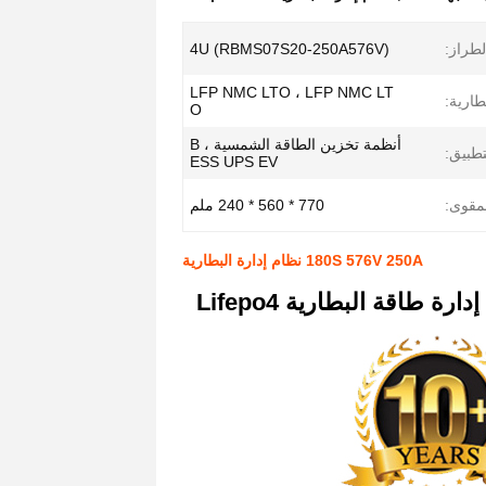
لطراز:
4U (RBMS07S20-250A576V)
LFP NMC LTO ، LFP NMC LT
طارية:
O
أنظمة تخزين الطاقة الشمسية ، B
تطبيق:
ESS UPS EV
مقوى:
770 * 560 * 240 ملم
180S 576V 250A نظام إدارة البطارية