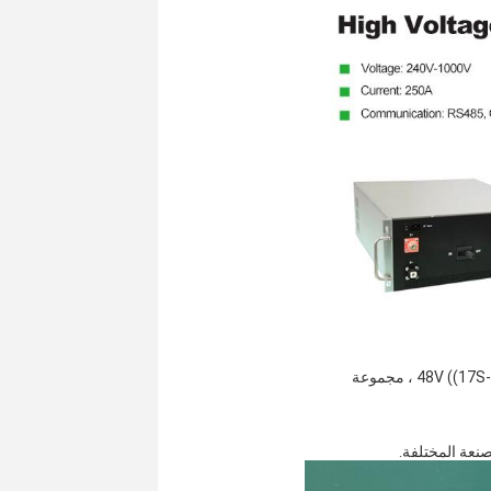
12S-24S BMU لديها 8pcs من أجهزة استشعار درجة الحرارة، مشجع الجهد 48V ((17S-24S 12V) ، مجموعة 