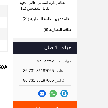
نظام إدارة المباني عالي الجهد
القابل للتكديس
(11)
نظام تخزين طاقة البطارية
(21)
طاقة البطارية
(8)
بر
جهات الاتصال
جهات الاتصال:
Mr. Jeffrey
V 250A
هاتف:
86-731-86187065
فاكس:
86-731-86187065