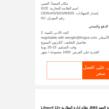
مكان المنشأ: الصين
اسم العلامة التجارية: GCE
إصدار الشهادات: CE/RoHS/SGS/MSDS
رقم الموديل: 4U
لدفع والشحن
الحد الأدنى لكمية: 2
لأسعار: negotiable with wenglin@hngce.com
تفاصيل التغليف: الكرتون المموج
وقت التسليم: 15-20 يوما
القدرة على العرض: 1000 مجموعة / شهر
 على افضل
الدردشة الآن
سعر
,
نظام إدارة البطارية Lifepo4 12v