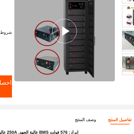
شروط ا
ا
احصل
تفاصيل المنتج
وصف المنتج
إبراز:
576 فولت BMS عالية الجهد
,
250A عالية الجهد BMS