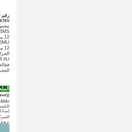
رقم ا
576V
مجموع
BMS الرئيسي
BMU
الحزا
4U القياسية 19 بوصة حالة
فعالة
الحجم: 440*8
الملح
ave))
الكشف عن ا
إمدادات، اس
الشركة
بروتوكول 