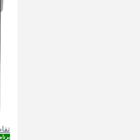
تفاصي
برنامج BMS ا