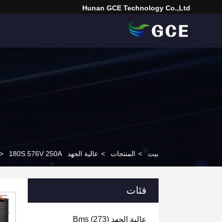
Hunan GCE Technology Co.,Ltd
بيت
>
المنتجات
>
عالية الجهد Bms
180S 576V 250A نظام إدارة البطارية
>
فئات
عالية الجهد Bms
(273)