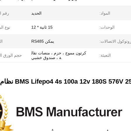
المواد:
الحديد
رقم ا
الوحدات:
15 ثانية * 12
نوع الب
وتوكول الاتصالات:
يمكن RS485
ال
كرتون مموج ، حزم ، منصات نقال
التعبئة:
حجم الورق ال
ة ، صندوق خشبي
BMS Lifepo4 4s 100a 12v 180S 576 نظام إدارة طاقة البطارية Lifepo4