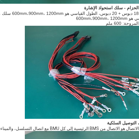
لحزام - سلك استحواذ الإشارة
600mm،900mm، 120
وحة: 600 ملم
 التوصيل السلكية
ال من BMS الرئيسية إلى كل BMU مع اتصال التسلسل، والميناء الأخير هو لمقاومة الطرف