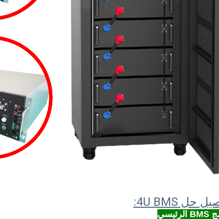
ل حل 4U BMS:
لرئيسي