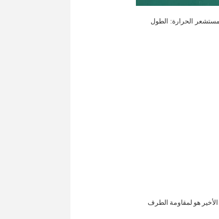
سلك 18 دبوس + 20 دبوس، الطول القياسي هو 600mm،900mm، 1200mm سلك مستشعر الحرارة: الطول 