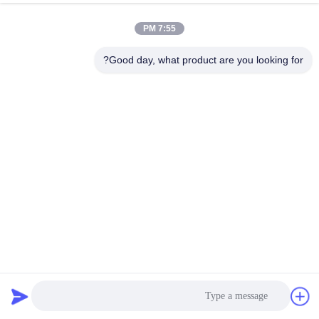
المركزية لبطارية الليثيوم UPS
الدردشة الآن
إرسال استفسار
7:55 PM
#
Good day, what product are you looking for?
125A UPS BMS,BESS Bms للنظام الشمسي,نظام إدارة بطارية UPS
Lifepo4 Bms
#
النقر المركزي الماجستير العبد BMS,160A سيد عبيد BMS,270S864V
BMS العبد الرئيسي
UPS Lifepo4 Bms Battery Management System
#
UPS BMS
2025-04-16
278 الرؤى
BMS عالي الجهد 270S864V ((± 432V) 160A Master Slave BMS مع نظام إدارة
بطارية النقرة المركزية لبطارية الليثيوم UPS رقم الطراز:RBMS-S30-250A-1000
التوافق مع البطارية:LFP، LTO، NMC اسم المنتج4U high ...
عرض المزيد
رسائل الزائر
اترك رسالة
لا توجد تعليقات عامة بعد