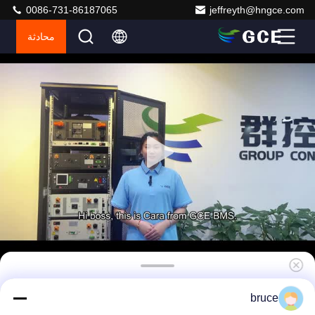
0086-731-86187065
jeffreyth@hngce.com
محادثة
BMS عالي الجهد 270S864V ((± 432V) 160A
bruce
Master Slave BMS مع نظام إدارة بطارية النقرة