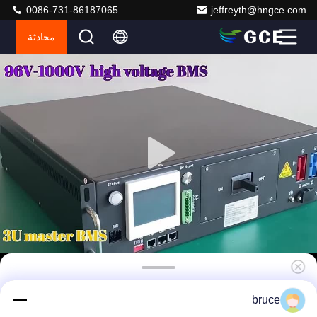
0086-731-86187065
jeffreyth@hngce.com
محادثة
512V 125A Lifepo4 BMS نظام إدارة البطارية
bruce
UPS BMS مع Adv. مراقبة وظائف التشخيص