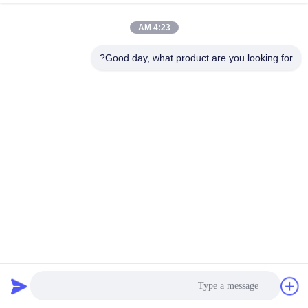
Lifepo4 BMS
الدردشة الآن
إرسال استفسار
4:23 AM
#
Good day, what product are you looking for?
125A UPS BMS,BESS Bms للنظام الشمسي,نظام إدارة بطارية UPS
Lifepo4 Bms
#
125A Lifepo4 UPS BMS,512 فولت إدارة البطارية UPS BMS
UPS Lifepo4 Bms Battery Management System
#
UPS BMS
2023-11-02
442 الرؤى
512V125A Lifepo4 BMS نظام إدارة بطارية موثوق به UPS BMS مع وظائف مراقبة
وتشخيص Lifepo4 BMS وصف المنتج: UPS BMS هو نظام إدارة بطارية شامل مصمم
لتوفير حل لمشاكل الطاقة. هذا النظام قادر على تقديم حل بطار...
عرض المزيد
رسائل الزائر
اترك رسالة
لا توجد تعليقات عامة بعد