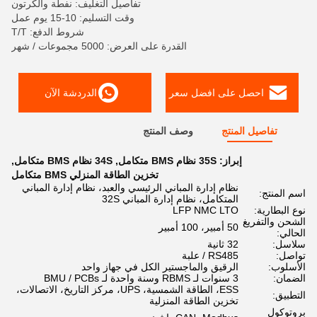
تفاصيل التغليف: نفطة والكرتون
وقت التسليم: 10-15 يوم عمل
شروط الدفع: T/T
القدرة على العرض: 5000 مجموعات / شهر
احصل على افضل سعر
الدردشة الآن
تفاصيل المنتج
وصف المنتج
إبراز:
35S نظام BMS متكامل
,
34S نظام BMS متكامل
,
تخزين الطاقة المنزلي BMS متكامل
نظام إدارة المباني الرئيسي والعبد، نظام إدارة المباني
اسم المنتج:
المتكامل، نظام إدارة المباني 32S
نوع البطارية:
LFP NMC LTO
الشحن والتفريغ
50 أمبير، 100 أمبير
الحالي:
سلاسل:
32 ثانية
تواصل:
RS485 / علبة
الأسلوب:
الرقيق والماجستير الكل في جهاز واحد
الضمان:
3 سنوات لـ RBMS وسنة واحدة لـ BMU / PCBs
ESS، الطاقة الشمسية، UPS، مركز التاريخ، الاتصالات،
التطبيق:
تخزين الطاقة المنزلية
بروتوكول