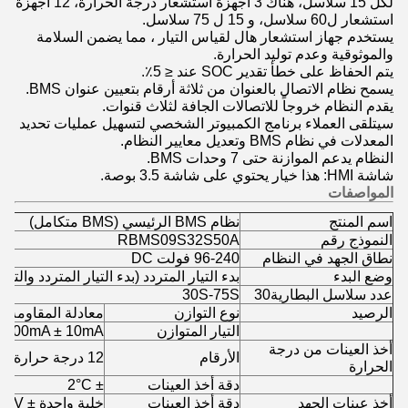
لكل 15 سلاسل، هناك 3 أجهزة استشعار درجة الحرارة، 12 أجهزة
استشعار ل60 سلاسل، و 15 ل 75 سلاسل.
يستخدم جهاز استشعار هال لقياس التيار ، مما يضمن السلامة
والموثوقية وعدم توليد الحرارة.
يتم الحفاظ على خطأ تقدير SOC عند ≤ 5٪.
يسمح نظام الاتصال بالعنوان من ثلاثة أرقام بتعيين عنوان BMS.
يقدم النظام خروجاً للاتصالات الجافة لثلاث قنوات.
سيتلقى العملاء برنامج الكمبيوتر الشخصي لتسهيل عمليات تحديد
المعدلات في نظام BMS وتعديل معايير النظام.
النظام يدعم الموازنة حتى 7 وحدات BMS.
شاشة HMI: هذا خيار يحتوي على شاشة 3.5 بوصة.
المواصفات
اسم المنتج
نظام BMS الرئيسي (BMS متكامل)
النموذج رقم
RBMS09S32S50A
نطاق الجهد في النظام
96-240 فولت DC
وضع البدء
بدء التيار المتردد (بدء التيار المتردد والتيا
عدد سلاسل البطارية30
30S-75S
الرصيد
نوع التوازن
معادلة المقاومة ا
التيار المتوازن
100mA ± 10mA ((خلية واحدة 3.4V))
أخذ العينات من درجة
الأرقام
12 درجة حرارة البطارية ((4*3)
الحرارة
دقة أخذ العينات
± 2°C
أخذ عينات الجهد
دقة أخذ العينات
خلية واحدة ± 20mV