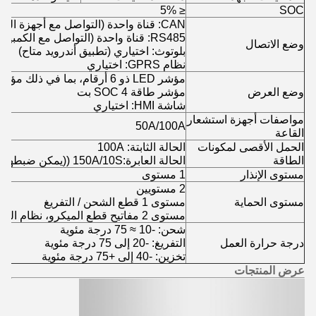
≤ 5%
SOC
CAN: قناة واحدة (التواصل مع أجهزة الكمبيوتر / UPS)
RS485: قناة واحدة (التواصل مع الكمبيوتر العلوي / PCS / UPS)
وضع الاتصال
بلوتوث: اختياري (تطبيق أندرويد متاح)
نظام GPRS: اختياري
وضع العرض
مؤشر طاقة SOC 4 بت
شاشة HMI: اختياري
مواصفات أجهزة استشعار
50A/100A
القاعة
الحمل الأقصى لمكونات
الحالة الثابتة: 100A
الطاقة
الحالة العابرة:150A/10S ((يمكن ضبطها)
مستوى الإنذار
1 مستوى
2 مستويين
مستوى الحماية
مستوى 1 قطع الشحن / التفريغ
مستوى 2 مفاتيح قطع الميكرو، نظام الطاقة خارج
شحن: -10 ≈ 75 درجة مئوية
درجة حرارة العمل
التفريغ: -20 إلى 75 درجة مئوية
تخزين: -40 إلى +75 درجة مئوية
عرض المنتجات