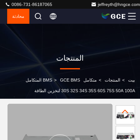
0086-731-86187065
jeffreyth@hngce.com
محادثة
المنتجات
بيت
>
المنتجات
>
متكامل BMS
>
GCE BMS المتكامل
30S 32S 34S 35S 60S 75S 50A 100A لتخزين الطاقة
المنزلية