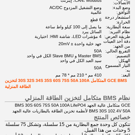
CAN، Modbus، إيثرنت
الاتصالات:
وضع البدء:
وضع التشغيل المزدوج AC/DC
التوافق:
عالمية
استشعار درجة
6 قطع
الحرارة:
سعة البطارية:
ما يصل إلى 100 كيلو واط ساعة
نظام التبريد:
السائل يبرد
طريقة العرض:
4 مؤشرات LED، شاشة HMI: اختيارية
دقة أخذ العينات
جهد خلية واحدة ± 20mV
من الجهد:
التفريغ الحالي:
50A
التصميم:
Master BMS و Slave BMU الكل في واحد
الهيكل:
سيد العبد الكل في واحد
التيار المسموح
50A
به:
البعد:
410 مم * 210 مم * 78 مم
GCE BMS المتكامل 30S 32S 34S 35S 60S 75S 50A 100A لتخزين
الطاقة المنزلية
نظام BMS متكامل لتخزين الطاقة المنزلي
GCE متكامل عالية الجهد BMS 30S 60S 75S 50A 100A LifePO4
BMS 30S 102.4V 50A لأنظمة تخزين الطاقة بالبطاريات عالية الجهد
خصائص المنتج
تتكون كل وحدة جمع البطارية من 15 سلسلة، وتشكل 75 سلسلة
5 وحدات من هذا القبيل.