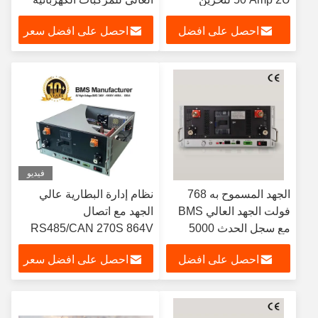
الطاقة
احصل على افضل
احصل على افضل سعر
سعر
فيديو
الجهد المسموح به 768
نظام إدارة البطارية عالي
فولت الجهد العالي BMS
الجهد مع اتصال
مع سجل الحدث 5000
RS485/CAN 270S 864V
ضمان إدارة بطارية آمنة
500A لنظام تخزين الطاقة
احصل على افضل
احصل على افضل سعر
للسيارات الكهربائية
الشمسية UPS
سعر