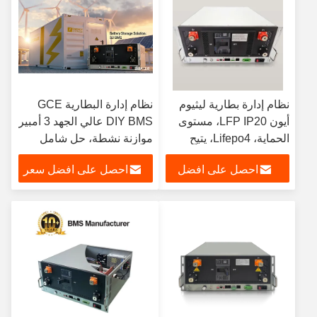
نظام إدارة بطارية ليثيوم
نظام إدارة البطارية GCE
أيون LFP IP20، مستوى
DIY BMS عالي الجهد 3 أمبير
الحماية، Lifepo4، يتيح
موازنة نشطة، حل شامل
موازنة البطارية واكتشاف
مطور لبطاريات الليثيوم ESS
احصل على افضل
احصل على افضل سعر
الأعطال
UPS Lifepo4
سعر