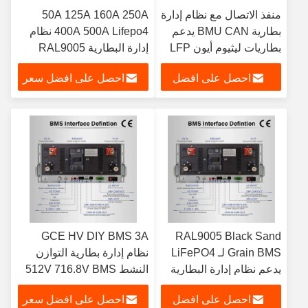
منفذ الاتصال مع نظام إدارة
50A 125A 160A 250A
بطارية BMU CAN يدعم
400A 500A Lifepo4 نظام
بطاريات ليثيوم أيون LFP
إدارة البطارية RAL9005
NMC LTO في RAL9005
الرمال السوداء حبة البطارية
احصل على افضل
احصل على افضل سعر
لون حبة الرمل الأسود
إدارة شحن وتفريغ
سعر
GCE HV DIY BMS 3A
RAL9005 Black Sand
Grain BMS لـ LiFePO4
نظام إدارة بطارية التوازن
يدعم نظام إدارة البطارية
النشط 512V 716.8V BMS
القياسي من 19 بوصة
عالية الجهد حل تخزين الطاقة
احصل على افضل
احصل على افضل سعر
تثبيت الرف مصمم لـ
لأنظمة ESS LFP