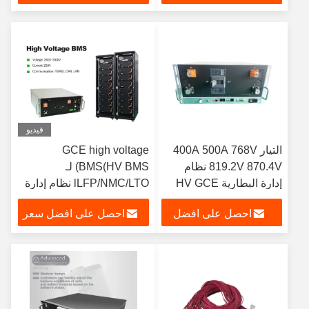
LiFePO4
سعر
فيديو
التيار 400A 500A 768V
GCE high voltage
819.2V 870.4V نظام
BMS(HV BMS) لـ
إدارة البطارية HV GCE
lLFP/NMC/LTO نظام إدارة
BMS الحل العام 3A
بطارية 250A 4U لجهاز
احصل على افضل
احصل على افضل سعر
التوازن النشط BMS لـ
تخزين الطاقة
ESS UPS HV بطارية
سعر
الليثيوم LFP الأنظمة