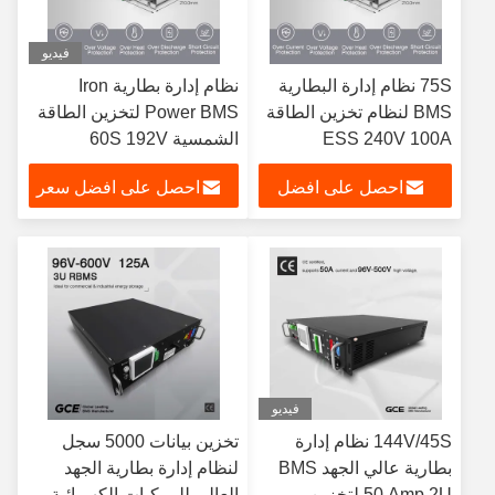
فيديو
75S نظام إدارة البطارية
نظام إدارة بطارية Iron
BMS لنظام تخزين الطاقة
Power BMS لتخزين الطاقة
ESS 240V 100A
الشمسية 60S 192V
احصل على افضل
احصل على افضل سعر
سعر
فيديو
144V/45S نظام إدارة
تخزين بيانات 5000 سجل
بطارية عالي الجهد BMS
لنظام إدارة بطارية الجهد
50 Amp 2U لتخزين
العالي للمركبات الكهربائية