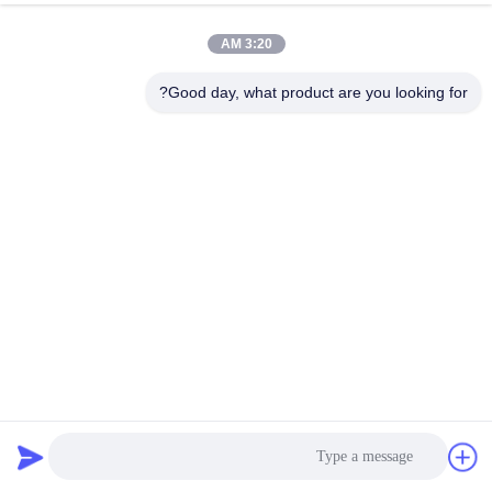
تخزين الطاقة
الدردشة الآن
إرسال استفسار
3:20 AM
#
Good day, what product are you looking for?
نظام إدارة البطارية LTO,نظام إدارة البطارية 125A,نظام Bms للبطارية
RS48S
#
نظام إدارة البطارية 250A,نظام إدارة بطارية الجهد العالي,نظام إدارة البطارية
4U
RS48S Battery Bms System
#
نظام إدارة البطارية
2024-07-02
1139 الرؤى
GCE high voltage BMS(HV BMS) لـ lLFP/NMC/LTO نظام إدارة بطارية 250A 4U
لجهاز تخزين الطاقة وصف المنتج: تم تصميم نظام إدارة بطارية ليثيوم أيون لتوفير
مراقبة دقيقة وموثوقة لخلايا البطارية،موازنة الشحن وا...
عرض المزيد
رسائل الزائر
اترك رسالة
لا توجد تعليقات عامة بعد