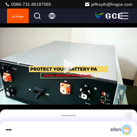
0086-731-86187065
jeffreyth@hngce.com
محادثة
GCE high voltage BMS(HV BMS) لـ
ellen
lLFP/NMC/LTO نظام إدارة بطارية 250A 4U لجهاز