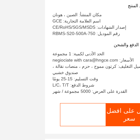
100Ah 200Ah 320Ah 280Ah Lif
المنتج
بطارية خلايا ليثيوم أيون لـ ESS
مكان المنشأ: الصين ، هونان
اسم العلامة التجارية: GCE
إصدار الشهادات: CE/RoHS/SGS/MSDS
رقم الموديل: RBMS-S20-500A-750
لدفع والشحن
الحد الأدنى لكمية: 1 مجموعة
الأسعار: negiociate with cara@hngce.com
يل التغليف: كرتون مموج ، حزم ، منصات نقالة ،
صندوق خشبي
وقت التسليم: 15-25 يومًا
شروط الدفع: L/C، T/T
القدرة على العرض: 5000 مجموعة / شهر
 على افضل
الدردشة الآن
سعر