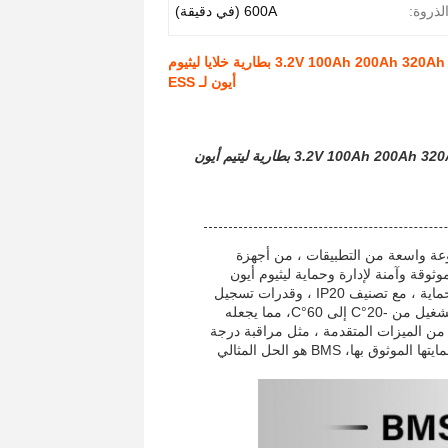
الذروة:
600A (في دقيقة)
أوكرانيا الاتحاد الأوروبي 120S 384V 500A BMS عالية الجهد لـ 3.2V 100Ah 200Ah 320Ah 280Ah Lifepo4 بطارية خلايا ليثيوم
أيون لـ ESS
أوكرانيا البيع الساخن120S 384V 500A BMS عالية الجهد لـ 3.2V 100Ah 200Ah 320Ah 280Ah Lifepo4 بطارية ليتيم أيون
ه في مجموعة واسعة من التطبيقات ، من أجهزة
وثوقة وآمنة لإدارة وحماية ليثيوم أيون
(LFP)مع منفذ الاتصال سهل الاستخدام مع BMU ، يوفر BMS مستوى عال من الحماية ، مع تصنيف IP20 ، وقدرات تسجيل
الأحداث تصل إلى 5000 حدث.كما أنها توفر مجموعة واسعة من درجات حرارة التشغيل من -20°C إلى 60°C، مما يجعله
تنوعة من البيئات. يوفر نظام BMS أيضًا مجموعة من الميزات المتقدمة ، مثل مراقبة درجة
الحرارة والتوازن ،لضمان الأداء الأمثل وطول عمر البطارياتمع ميزاتها المتقدمة وحمايتها الموثوق بها، BMS هو الحل المثالي