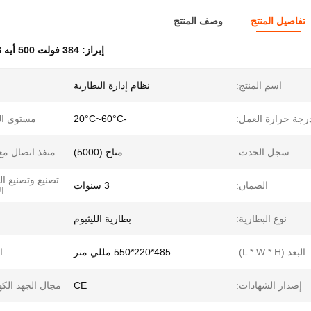
تفاصيل المنتج
وصف المنتج
إبراز:
384 فولت 500 أيه BMS عالية الجهد
اسم المنتج:
نظام إدارة البطارية
رجة حرارة العمل:
-20°C~60°C
مستوى ال
سجل الحدث:
متاح (5000)
منفذ اتصال مع UPS
تصنيع وتصنيع ا
الضمان:
3 سنوات
ال
نوع البطارية:
بطارية الليثيوم
البعد (L * W * H):
485*220*550 مللي متر
ا
إصدار الشهادات:
CE
مجال الجهد الكه