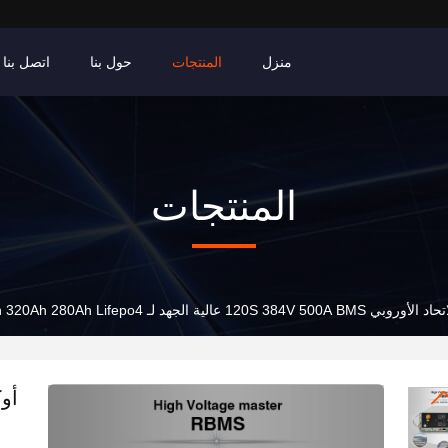
منزل
المنتجات
حول بنا
اتصل بنا
المنتجات
لجهد لـ 3.2V 100Ah 200Ah 320Ah 280Ah Lifepo4 بطارية خلايا ليثيوم أيون لـ ESS