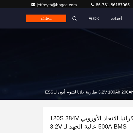
jeffreyth@hngce.com
86-731-86187065
أحداث
محادثة
Arabic
أوكرانيا الاتحاد الأوروبي 120S 384V
500A BMS عالية الجهد لـ 3.2V