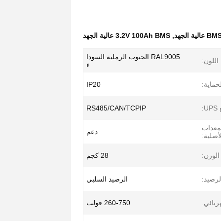
,
3.2V 100Ah BMS عالية الجهد
RAL9005 الحبوب الرملية السودا
اللون:
ء
حماية:
IP20
:
RS485/CAN/TCPIP
لمعدات
دعم
أصلية:
الوزن:
28 كجم
لرصيد:
الرصيد السلبي
ربائي:
260-750 فولت