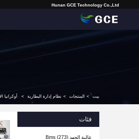
Hunan GCE Technology Co.,Ltd
بيت
>
المنتجات
>
نظام إدارة البطارية
>
أوكرانيا الاتحاد الأوروبي 120S 384V 500A BMS عالية ا
فئات
عالية الجهد Bms
(273)