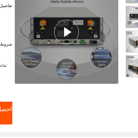
epo4
تفاصيل 
شروط ا
تفاص
احصل