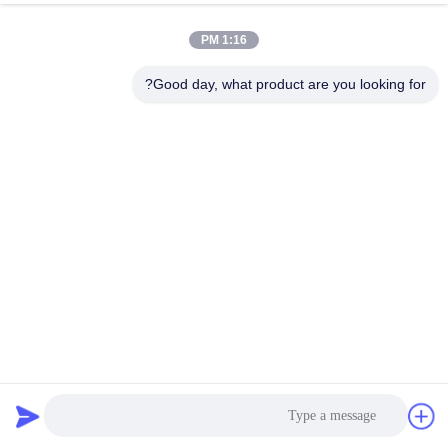
Lifepo4 بطارية خلايا ليثيوم أيون لـ ESS
الدردشة الآن
إرسال استفسار
1:16 PM
#
Good day, what product are you looking for?
نظام إدارة البطارية LTO,نظام إدارة البطارية 125A,نظام Bms للبطارية
RS48S
#
384 فولت 500 أيه BMS عالية الجهد,3.2V 100Ah BMS عالية الجهد
RS48S Battery Bms System
#
نظام إدارة البطارية
2025-04-04
334 الرؤى
أوكرانيا البيع الساخن120S 384V 500A BMS عالية الجهد لـ 3.2V 100Ah 200Ah
320Ah 280Ah Lifepo4 بطارية ليتيم أيون خلية لـ ESS وصف المنتج: نظام إدارة
البطارية (BMS) هو نظام بطارية احتياطي مصمم لاستخدامه في ...
عرض المزيد
رسائل الزائر
اترك رسالة
لا توجد تعليقات عامة بعد