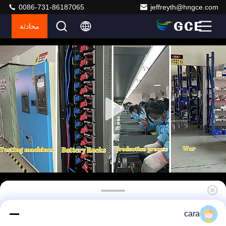
0086-731-86187065
jeffreyth@hngce.com
محادثة
أوكرانيا الاتحاد الأوروبي 120S 384V 500A BMS
cara
عالية الجهد لـ 3.2V 100Ah 200Ah 320Ah 280Ah