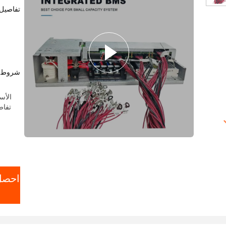
تفاصيل 
شروط ا
الأسعار: len@hngce.com
تفاص
احصل