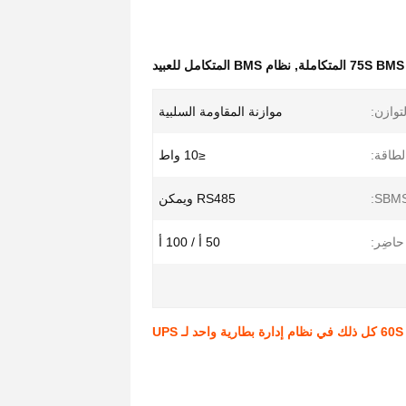
75S BMS المتكاملة
,
نظام BMS المتكامل للعبيد
توازن:
موازنة المقاومة السلبية
لطاقة:
≤10 واط
RS485 ويمكن
حاضِر:
50 أ / 100 أ