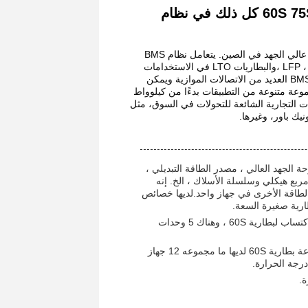
GCE BMS المتكامل 60S 75S 50A 100A Master Slave BMS كل ذلك في نظام
تمتلك GCE أكثر من عقد من الخبرة في مجال البحث والتطوير وإنتاج نظام BMS عالي الجهد في الصين. يتعامل نظام BMS
الخاص بهم مع التوترات تصل إلى 1500 فولت ومصممة في المقام الأول لـ LFP ، NMC ،والبطاريات LTO في الاستخدامات
مثل UPS، أنظمة تخزين الطاقة السكنية والتجارية والصناعية. يدعم نظام BMS GCEs العديد من الاتصالات الموازية ويمكن
موعة متنوعة من التطبيقات بدءًا من كيلوواط
التجارية الشائعة للتحولات في السوق، مثل
يك باور، وغيرها.
لمتكاملة من لوحة تحكم BMS الرئيسية ، لوحة أخذ عينات BMU ، لوحة الجهد العالي ، مصدر الطاقة التبديلي ،
الطاقة، مربع هيكلي وسلسلة الأسلاك ، الخ. إنه
الطاقة الأخرى في جهاز واحد.لديها خصائص
طارية صغيرة السعة.
* يتم استخدام كل سلسلة بطارية 15S كوحدة اكتساب بطارية ، وهناك 4 وحدات اكتساب لبطارية 60S ، وهناك 5 وحدات
* هناك 3 أجهزة استشعار درجة الحرارة في كل سلسلة بطارية 15S ، لذلك مجموعة بطارية 60S لديها ما مجموعه 12 جهاز
ة.