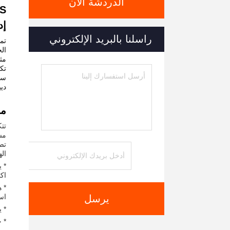
الدردشة الآن
إد
راسلنا بالبريد الإلكتروني
تك
سا
دي
مقدمة
تص
ال
اكت
استشع
يرسل
* 
* خط