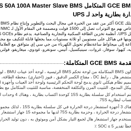
ارة بطارية واحد لـ UPS
وينها في هياكل على مستويين أو ثلاثة مستويات.مما يجعلها قابلة للتكيف مع مج
عة إلى ميجاواط ساعةنظام تحويل الكهرباء من جي سي إي متوافق مع العلامات 
يه، كيهوا، سوفار، غروات، سينيكسيل، أتيس، سونغرو، غودوي، ميغاريفو، فولترون
 GCE BMS المتكاملة:
تتكون BMS ا
مستشعر هال ، رابط DC ، مفتاح الكسر الدقيق ، فيوز (اختياري) ،محطة 
ميم نظام هيكلي ثانوي يدمج لوحة التحكم الرئيسية ولوحة أخذ العينات وأجهزة 
هيكل المدمج، التثبيت المرن والتكلفة المنخفضة، مناسبة للتثبيت المتكامل مع ب
ساب لبطارية 75S.
ار درجة الحرارة ، وحزمة بطارية 75S لديها ما مجموعه 15 جهاز استشعار درجة الحرارة.
يستخدم جهاز استشعار هال لجمع التيار بشكل آمن وموثوق به ، دون توليد الحرار
أ تقدير SOC ≤ 5 ٪