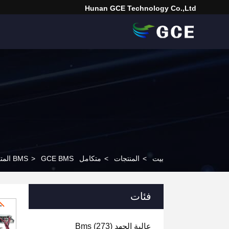
Hunan GCE Technology Co.,Ltd
بيت
>
المنتجات
>
متكامل BMS
GCE BMS المتكامل 60S 75S 50A 100A Master Slave BMS كل ذلك في نظام إدارة بطارية واحد لـ UPS
>
فئات
عالية الجهد Bms
(273)