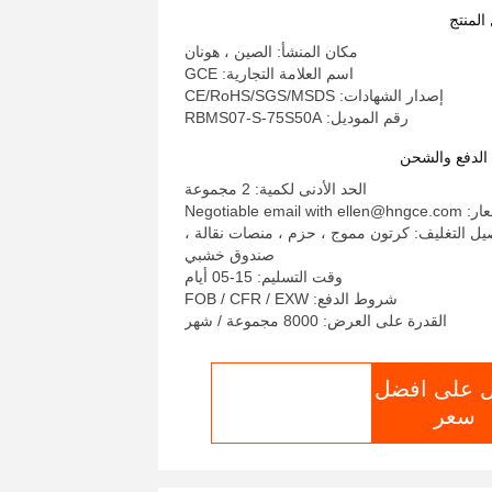
نظام إدارة بطارية واحد لـ UPS
المنتج
مكان المنشأ: الصين ، هونان
اسم العلامة التجارية: GCE
إصدار الشهادات: CE/RoHS/SGS/MSDS
رقم الموديل: RBMS07-S-75S50A
لدفع والشحن
الحد الأدنى لكمية: 2 مجموعة
Negotiable email with el
يل التغليف: كرتون مموج ، حزم ، منصات نقالة ،
صندوق خشبي
وقت التسليم: 15-05 أيام
شروط الدفع: FOB / CFR / EXW
القدرة على العرض: 8000 مجموعة / شهر
 على افضل
الدردشة الآن
سعر