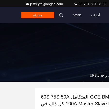
jeffreyth@hngce.com
86-731-86187065
أحداث
محادثة
Arabic
GCE BMS المتكامل 60S 75S 50A
100A Master Slave BMS كل ذلك في