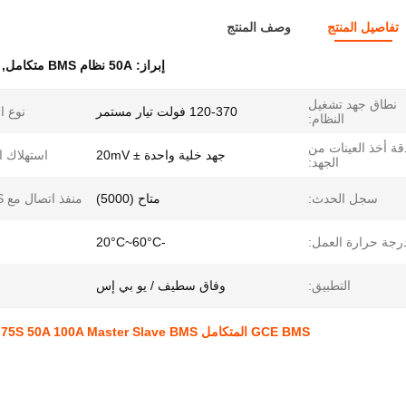
تفاصيل المنتج
وصف المنتج
إبراز:
50A نظام BMS متكامل
,
نطاق جهد تشغيل
120-370 فولت تيار مستمر
نوع ال
النظام:
قة أخذ العينات من
جهد خلية واحدة ± 20mV
استهلاك ا
الجهد:
سجل الحدث:
متاح (5000)
منفذ اتصال مع SBMS:
رجة حرارة العمل:
-20°C~60°C
التطبيق:
وفاق سطيف / يو بي إس
GCE BMS المتكامل 60S 75S 50A 100A Master Slave BMS كل ذلك في نظام إدارة بطارية واحد لـ UPS