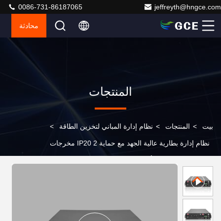
0086-731-86187065
jeffreyth@hngce.com
محادثة
المنتجات
بيت
>
المنتجات
>
نظام إدارة المباني لتخزين الطاقة
>
نظام إدارة بطارية عالية الجهد مع حماية IP20 2 مخرجات
الاتصال الجاف 125A أقصى التيار