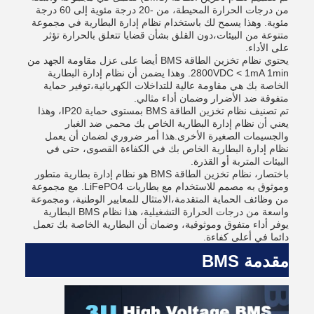
من درجات الحرارة المحيطة، من -20 درجة مئوية إلى 60 درجة
مئوية. وهذا يسمح لك باستخدام نظام إدارة البطارية في مجموعة
متنوعة من البيئات،دون القلق بشأن قضايا تتعلق بالحرارة تؤثر
على الأداء.
يحتوي نظام تخزين الطاقة BMS أيضا على عزل مقاومة الجهد من
2800VDC < 1mA 1min. وهذا يضمن أن نظام إدارة البطارية
الخاصة بك هي مقاومة عالية للتداخلات الكهربائية،توفير حماية
متفوقة ضد الأضرار وضمان أداء مثالي.
تم تصنيف نظام تخزين الطاقة BMS بمستوى حماية IP20، وهذا
يعني أن نظام إدارة البطارية الخاص بك محمي ضد الغبار
والجسيمات الصغيرة الأخرى.هذا أمر ضروري لضمان أن يعمل
نظام إدارة البطارية الخاص بك في الكفاءة القصوى، حتى في
البيئات المتربة أو القذرة.
باختصار، نظام تخزين الطاقة BMS هو نظام إدارة بطارية متطور
وموثوق به مصمم للاستخدام مع بطاريات LiFePO4. مع مجموعة
من وظائف الحماية المتقدمة،الامتثال للمعايير الوطنية، ومجموعة
واسعة من درجات الحرارة التشغيلية، هذا نظام BMS البطارية
يوفر أداء متفوق وموثوقية، وضمان أن البطارية الخاصة بك تعمل
دائما في أعلى كفاءة.
مقدمة BMS