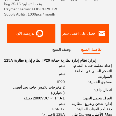
وقت التسليم: 15-25 يومًا
Payment Terms: FOB/CFR/EXW
Supply Ability: 1000pcs / month
احصل على افضل سعر
الدردشة الآن
تفاصيل المنتج
وصف المنتج
إبراز:
نظام إدارة بطارية حماية IP20
,
نظام إدارة بطارية 125A
إعداد معلمة حماية النظام:
دعم
التحكم الحالي في الحلقة
دعم
المتوازية:
مستوى الحماية:
IP20
2 مخرجات تلامس جاف بحد أقصى
اتصال جاف:
(اختياري)
العزل يتحمل الجهد:
2800VDC ＜ 1mA 1 دقيقة
إدارة شحن وتفريغ البطارية:
دعم
دقة أخذ العينات الحالية:
1٪ FSR
Max.
الأعلى.
Current
تيار
:
125A (اختياري)