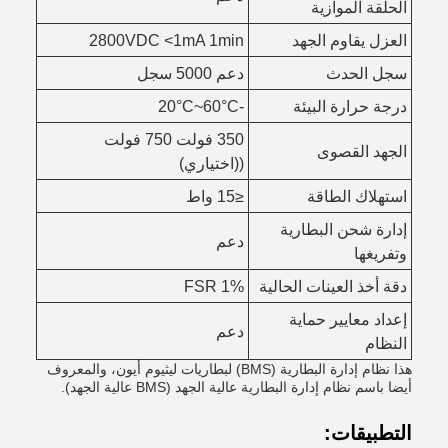
الحلقة الموازية
العزل يقاوم الجهد
2800VDC <1mA 1min
سجل الحدث
دعم 5000 سجل
درجة حرارة البيئة
-20°C~60°C
350 فولت 750 فولت
الجهد القصوى
((اختياري)
استهلاك الطاقة
≤15 واط
إدارة شحن البطارية
دعم
وتفريغها
دقة أخذ العينات الحالية
1% FSR
إعداد معايير حماية
دعم
النظام
هذا نظام إدارة البطارية (BMS) لبطاريات ليثيوم أيون، والمعروف
أيضا باسم نظام إدارة البطارية عالية الجهد (BMS عالية الجهد).
التطبيقات: