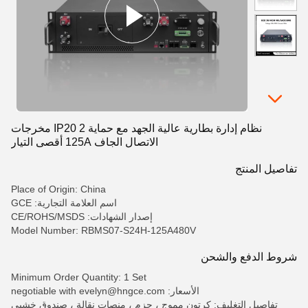
نظام إدارة بطارية عالية الجهد مع حماية IP20 2 مخرجات
الاتصال الجاف 125A أقصى التيار
تفاصيل المنتج
Place of Origin: China
اسم العلامة التجارية: GCE
إصدار الشهادات: CE/ROHS/MSDS
Model Number: RBMS07-S24H-125A480V
شروط الدفع والشحن
Minimum Order Quantity: 1 Set
الأسعار: negotiable with evelyn@hngce.com
تفاصيل التغليف: كرتون مموج ، حزم ، منصات نقالة ، صندوق خشبي