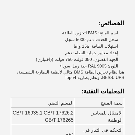
الخصائص:
اسم المنتج: BMS لتخزين الطاقة
سجل الحدث: دعم 5000 سجل
استهلاك الطاقة: ≤15 واط
إعداد معايير حماية النظام: دعم
الجهد القصوى: 350 فولت 750 فولت ((اختياري)
اللون: RAL 9005 حبة رمل سوداء
هذا نظام تخزين الطاقة BMS مثالي لأنظمة البطارية الشمسية،
BESS، UPS، ونظم بطارية lifepo4.
المعلمات التقنية:
سمة المنتج
المعلم التقني
الامتثال للمعايير
GB/T 16935.1 GB/T 17626.2
الوطنية
GB/T 176265
التحكم في التيار في
دعم