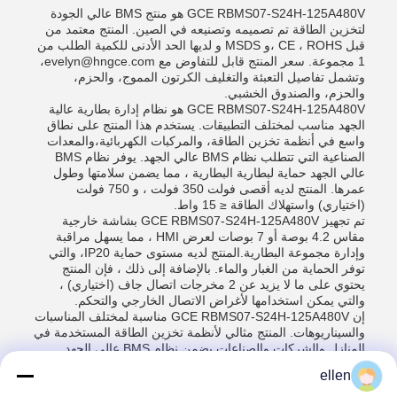
GCE RBMS07-S24H-125A480V هو منتج BMS عالي الجودة
لتخزين الطاقة تم تصميمه وتصنيعه في الصين. المنتج معتمد من
قبل CE ، ROHS ،و MSDS و لديها الحد الأدنى للكمية الطلب من
1 مجموعة. سعر المنتج قابل للتفاوض مع evelyn@hngce.com،
وتشمل تفاصيل التعبئة والتغليف الكرتون المموج، والحزم،
والحزم، والصندوق الخشبي.
GCE RBMS07-S24H-125A480V هو نظام إدارة بطارية عالية
الجهد مناسب لمختلف التطبيقات. يستخدم هذا المنتج على نطاق
واسع في أنظمة تخزين الطاقة، والمركبات الكهربائية،والمعدات
الصناعية التي تتطلب نظام BMS عالي الجهد. يوفر نظام BMS
عالي الجهد حماية لبطارية البطارية ، مما يضمن سلامتها وطول
عمرها. المنتج لديه أقصى فولت 350 فولت ، و 750 فولت
(اختياري) واستهلاك الطاقة ≤ 15 واط.
تم تجهيز GCE RBMS07-S24H-125A480V بشاشة خارجية
مقاس 4.2 بوصة أو 7 بوصات لعرض HMI ، مما يسهل مراقبة
وإدارة مجموعة البطارية.المنتج لديه مستوى حماية IP20، والتي
توفر الحماية من الغبار والماء. بالإضافة إلى ذلك ، فإن المنتج
يحتوي على ما لا يزيد عن 2 مخرجات اتصال جاف (اختياري) ،
والتي يمكن استخدامها لأغراض الاتصال الخارجي والتحكم.
إن GCE RBMS07-S24H-125A480V مناسبة لمختلف المناسبات
والسيناريوهات. المنتج مثالي لأنظمة تخزين الطاقة المستخدمة في
المنازل والشركات والصناعات.يضمن نظام BMS عالي الجهد
سلامة وموثوقية نظام تخزين الطاقة، مما يوفر راحة البال
ellen
للمستخدمين. المنتج مناسب أيضًا للسيارات الكهربائية والمعدات
الصناعية التي تتطلب نظام BMS عالي الجهد. المنتج متين وقوي