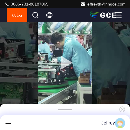
0086-731-86187065
jeffreyth@hngce.com
محادثة
نظام إدارة بطارية الجهد العالي Bms 576V 250A
Jeffrey