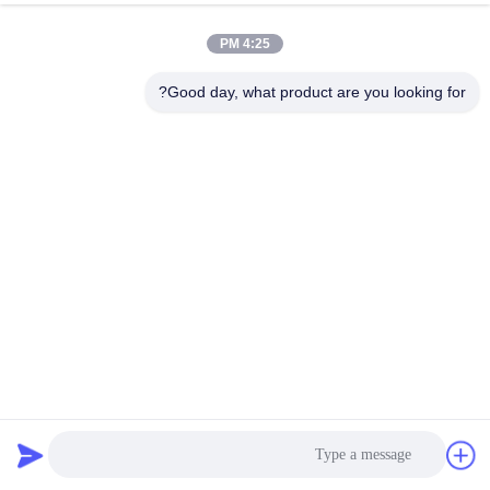
الدردشة الآن
إرسال استفسار
4:25 PM
#
Good day, what product are you looking for?
Bms الجهد العالي 250A,نظام بطارية شمسية 576 فولت,نظام بطارية
شمسية 125A
#
نظام إدارة بطارية 4U عالية الجهد,نظام إدارة بطارية عالية الجهد 576
فولت,bms الجهد العالي 250A
125A Solar Battery System
#
نظام إدارة المباني لتخزين الطاقة
2025-07-30
1381 الرؤى
GCE 576V 250A التفريغ الحالي 4U الحالة الشاملة عالية الجهد حل bms rs485
CAN الاتصالات TCPIP لبرنامج UPS ESS GCE BMS عالية الجهد 576V250A تعتمد
4U الحديد القضية مع 440mm * 178mm * 500mm حجم. هو حل شامل ...
عرض المزيد
رسائل الزائر
اترك رسالة
لا توجد تعليقات عامة بعد