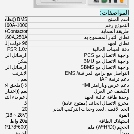
المواصفات:
اسم المنتج
BMS ((نظام إدارة البطارية)
النموذج رقم
0-160A-1000
طريقة الحماية
B+Contactor
نطاق التيار المسموح به
A.160A,250A
نطاق الجهد
96 فولت إلى 1000 فولت
دقة العينات الحالية
1.0٪ FSR
واجهة الاتصال مع PCS
الرسائل الرقمية 85/CAN
واجهة الاتصال مع BMU
يمكن
واجهة الاتصال مع SBMS
الرسائل الرقمية 85/CAN
التواصل مع برامج المراقبة/ EMS
الايثرنت
دعم ترقية IAP
نعم..
دعم عرض وبارامتر HMI
لا ((ملحق اختي
الكشف عن العزل
نعم ((اختياري)
وحدة طاقة عالية الجهد
دعم بدء التيار
مخرج الاتصال الجاف (مفتوح عادة)
لا..
الحد الأقصى لعدد وحدات التركيب البدني
20
القوة
 ((18 ~ 28V)
استهلاك الطاقة
≤20 واط
الحجم ((W*H*D) ملم
440*178*600)
بعيداً
الجبهة