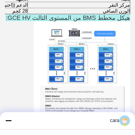
مركز النقر
الدعم ((اختيار
الوزن الصافي
28 كجم
هيكل مخطط BMS من المستوى الثالث GCE HV:
cara
التطبيقات: