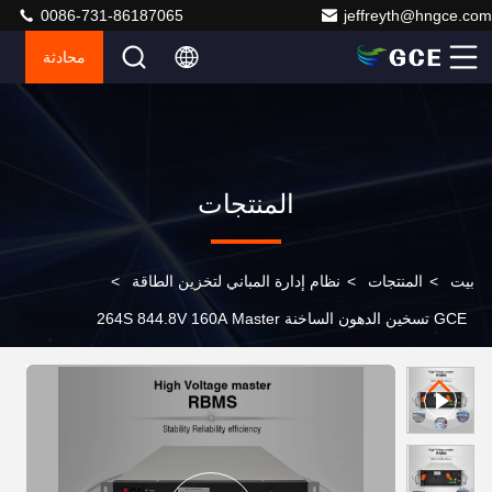
0086-731-86187065
jeffreyth@hngce.com
محادثة
المنتجات
بيت
>
المنتجات
>
نظام إدارة المباني لتخزين الطاقة
>
GCE تسخين الدهون الساخنة 264S 844.8V 160A Master
BMS مع 24S 76.8V slave BMU 280Ah للشمسية Inverter
بطارية ليثيوم أيون تخزين الطاقة