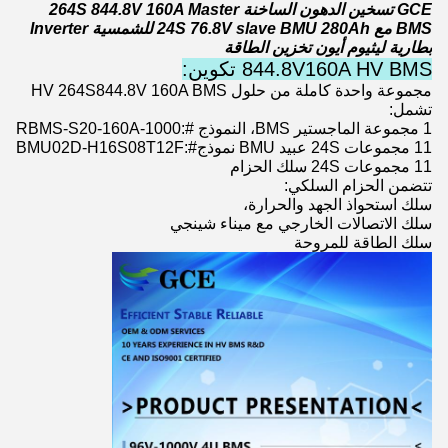
GCE تسخين الدهون الساخنة 264S 844.8V 160A Master
BMS مع 24S 76.8V slave BMU 280Ah للشمسية Inverter
بطارية ليثيوم أيون تخزين الطاقة
844.8V160A HV BMS تكوين:
مجموعة واحدة كاملة من حلول HV 264S844.8V 160A BMS
تشمل:
RBMS-S20-160A-1000
1 مجموعة الماجستير BMS، النموذج #:
BMU02D-H16S08T12F
11 مجموعات 24S عبيد BMU نموذج#:
11 مجموعات 24S سلك الحزام
تتضمن الحزام السلكي:
سلك استحواذ الجهد والحرارة،
سلك الاتصالات الخارجي مع ميناء شينجي
سلك الطاقة للمروحة