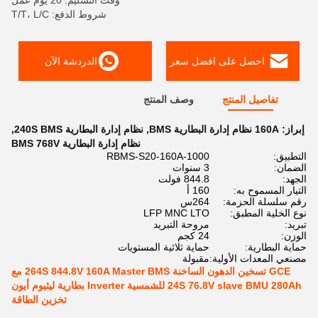
وقت التسليم: 20 يوم عمل
شروط الدفع: T/T، L/C
احصل على افضل سعر
الدردشة الآن
تفاصيل المنتج
وصف المنتج
إبراز:
160A نظام إدارة البطارية BMS
,
نظام إدارة البطارية 240S BMS
,
نظام إدارة البطارية BMS 768V
التطبيق:
RBMS-S20-160A-1000
الضمان:
3 سنوات
الجهد:
844.8 فولت
التيار المسموح به:
160 أ
رقم سلسلة الحزمة:
264س
نوع الخلية المطبق:
LFP MNC LTO
تبريد:
مروحة التبريد
الوزن:
24 كجم
حماية البطارية:
حماية ثلاثية المستويات
مصنعي المعدات الأولية:
مقبولة
GCE تسخين الدهون الساخنة 264S 844.8V 160A Master BMS مع
24S 76.8V slave BMU 280Ah للشمسية Inverter بطارية ليثيوم أيون
تخزين الطاقة