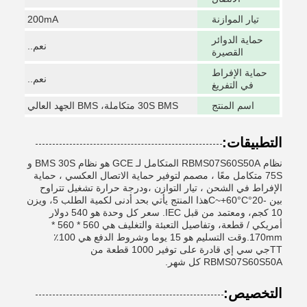
تيار الموازنة
200mA
حماية الدوائر
نعم..
القصيرة
حماية الإفراط
نعم..
في التفريغ
اسم المنتج
30S BMS متكاملة، BMS الجهد العالي
التطبيقات:
نظام RBMS07S60S50A المتكامل لـ GCE هو نظام BMS 30S و
75S متكامل معًا ، مصمم لتوفير حماية الاتصال العكسي ، حماية
الإفراط في الشحن ، تيار التوازن ،ودرجة حرارة تشغيل تتراوح
بين -20°C~+60°Cهذا المنتج يأتي بحد أدنى لكمية الطلب 5، ويزن
10 كجم، ومعتمد من قبل IEC. سعر كل وحدة هو 540 دولار
أمريكي / قطعة، وتفاصيل التعبئة والتغليف هي 560 * 560 *
170mm.وقت التسليم هو 15 يوما وشروط الدفع هي 100٪
TTجي سي إي قادرة على توفير 1000 قطعة من
RBMS07S60S50A كل شهر.
التخصيص: