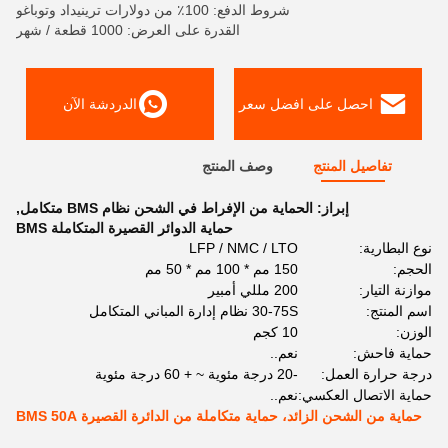
شروط الدفع: 100٪ من دولارات ترينيداد وتوباغو
القدرة على العرض: 1000 قطعة / شهر
احصل على افضل سعر
الدردشة الآن
تفاصيل المنتج
وصف المنتج
إبراز:
الحماية من الإفراط في الشحن نظام BMS متكامل
,
حماية الدوائر القصيرة المتكاملة BMS
نوع البطارية:
LFP / NMC / LTO
الحجم:
150 مم * 100 مم * 50 مم
موازنة التيار:
200 مللي أمبير
اسم المنتج:
30-75S نظام إدارة المباني المتكامل
الوزن:
10 كجم
حماية فاحش:
نعم..
درجة حرارة العمل:
-20 درجة مئوية ~ + 60 درجة مئوية
حماية الاتصال العكسي:
نعم..
حماية من الشحن الزائد، حماية متكاملة من الدائرة القصيرة BMS 50A