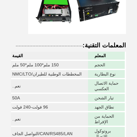
المعلمات التقنية:
المعلم
القيمة
الحجم
150 ملم*100 ملم*50 ملم
نوع البطارية
المخططات الوطنية للطيران/NMC/LTO
حماية الاتصال
نعم..
العكسي
تيار الشحن
50A
نطاق الجهد
96 فولت-240 فولت
الحماية من
نعم..
الإفراط
بروتوكول
CAN/RS485/LAN/التواصل الجاف
الاتصال