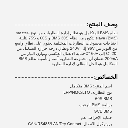
وصف المنتج:
نظام BMS المتكامل هو نظام إدارة البطاريات من نوع master-
slave (BMS) يتكون من نظام BMS 30S و 60S و 75S لتلبية
احتياجات مجموعات البطاريات المختلفة.يحتوي على نطاق واسع
من التوتر من 96V إلى 240V ونطاق درجة حرارة التشغيل من
-20 °C إلى +60 °Cحماية الاتصال العكسي وتوازن التيار من
200mA ضمان أن مجموعة البطارية آمنة ومأمونة.نظام BMS
المتكامل هو الحل المثالي لإدارة البطارية.
الخصائص:
اسم المنتج: BMS متكامل
نوع البطارية: LFP/NMC/LTO
60S BMS
برنامج BMS الرقيب
GCE BMS
حماية الإفراط: نعم
بروتوكول الاتصال: CAN/RS485/LAN/Dry Contact