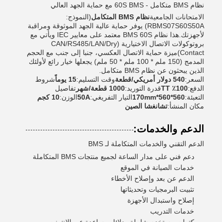
نظام BMS متكامل - 60S BMS مع حماية الجهد العالي
الامتحانات الجامعية
نظام BMS المتكامل
(النموذج:
RBMS07S60S50A) يوفر حماية عالية الجهد الموثوقة ومراقبة
لأجهزتك.هذا نظام BMS 60S معتمد على معايير IEC ويأتي مع
بروتوكولات الاتصال الاختيارية (CAN/RS485/LAN/Dry
Contact)ميزة حماية الاتصال العكسي، جنبا إلى جنب مع الحجم
المدمج (150 ملم * 100 ملم * 50 ملم) يجعلها خيار رائع لأولئك
الذين يبحثون عن نظام BMS متكامل.
السعر:
540 دولار أمريكي/قطعة
وقت التسليم:
15 يوماً
شروط
الدفع:
100٪ TT
قدرة التوريد:
1000 قطعة/شهر
تفاصيل
التعبئة:
560*560*170mm
التيار التفريغي:
50A
الوزن:
10 كجم
مكان المنشأ:
تشانغشا الصين
الدعم والخدمات:
الدعم التقني والخدمات المتكاملة لـ BMS
دعم فني على مدار الساعة لجميع منتجات BMS المتكاملة
خدمات الصيانة في الموقع
الدعم عن بعد وإصلاح الأخطاء
تثبيت البرمجيات وتحديثاتها
إصلاح واستبدال الأجهزة
خدمات التدريب
كتيبات مستخدم شاملة ودلائل مساعدة عبر الإنترنت