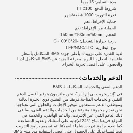
مدة التسليم: 15 يوما
شروط الدفع: 100٪ TT
قدرة التوريد: 1000 قطعة/شهر
حماية الإفراط: نعم
الحماية من الإفراط: نعم
الحجم: 150mm*100mm*50mm
درجة حرارة التشغيل: -20°C~+60°C
نوع البطارية: LFP/NMC/LTO
لدينا القدرة على تزويدك بأعلى جودة BMS المتكامل بأسعار
تنافسية. اتصل بنا اليوم لمعرفة المزيد عن BMS المتكامل لدينا
والحصول على أفضل تجربة الشراء.
الدعم والخدمات:
الدعم التقني والخدمات المتكاملة لـ BMS
في "إندريجريت بي إم إس"، نحن ملتزمون بتوفير أفضل الدعم
التقني والخدمات المتاحة.فريقنا من الفنيين ذوي الخبرة العالية
وموظفي الدعم مستعدون لتوفير الإجابات والحلول التي تحتاجها.
نحن نقدم مجموعة متنوعة من الخدمات والدعم الفني، بما في
ذلك الدعم الفني عبر الإنترنت، والدعم الهاتفي، والخدمة في
الموقع.فريقنا متاح 24/7 للإجابة على أسئلتك وتقديم المساعدة.
كما نقدم برامج تدريب شاملة لعملائنا. تم تصميم برامج التدريب
لدينا لمساعدتك على الحصول على أقصى استفادة من منتج BMS