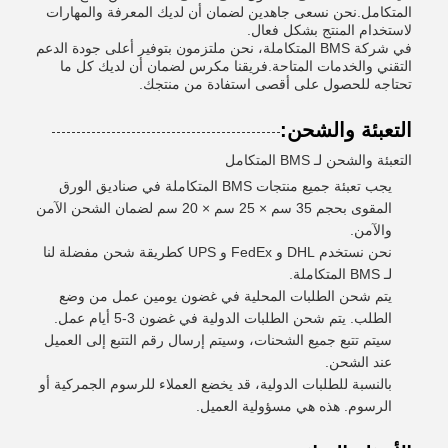
المتكامل.نحن نسعى جاهدين لضمان أن لديك المعرفة والمهارات
لاستخدام المنتج بشكل فعال.
في شركة BMS المتكاملة، نحن ملتزمون بتوفير أعلى جودة الدعم
التقني والخدمات المتاحة.فريقنا مكرس لضمان أن لديك كل ما
تحتاجه للحصول على أقصى استفادة من منتجك.
التعبئة والشحن:
التعبئة والشحن لـ BMS المتكامل
يجب تعبئة جميع منتجات BMS المتكاملة في صناديق الورق
المقوى بحجم 35 سم × 25 سم × 20 سم لضمان الشحن الآمن
والآمن.
نحن نستخدم DHL و FedEx و UPS كطريقة شحن مفضلة لنا
لـ BMS المتكاملة.
يتم شحن الطلبات المحلية في غضون يومين عمل من وضع
الطلب. يتم شحن الطلبات الدولية في غضون 3-5 أيام عمل.
سيتم تتبع جميع الشحنات، وسيتم إرسال رقم التتبع إلى العميل
عند الشحن.
بالنسبة للطلبات الدولية، قد يخضع العملاء للرسوم الجمركية أو
الرسوم. هذه هي مسؤولية العميل.