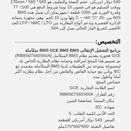
540 دولار أمريكي. حجم التعبئة والتغليف هو 560 * 560 * 170mm
ووقت التسليم هو في غضون 15 يوما.شروط الدفع هي 100٪ TT
وقدرة التوريد هي 1000 قطعة / شهريمكن أن تعمل هذه BMS
60S بين -20 °C ~ +60 °C ولها وزن 10 كجم. وهي مجهزة بحماية
الدائرة القصيرة وتدعم أنواع البطارية من LFP / NMC / LTO.الحد
الأقصى لتفريغ التيار الحالي يصل إلى 50A.
التخصيص:
برنامج التشغيل الإنتقالى BMS GCE BMS BMS متكاملة
GCE فخورة بتقديم نظام BMS المتكامل (RBMS07S60S50A).
تم تصميم هذا المنتج لمراقبة وحماية نظام البطارية الخاص بك
لمجموعة متنوعة من التطبيقات.لدينا BMS المتكاملة معتمدة مع
IEC ويأتي مع حماية الفائض والفائض من أجل نظام بطارية أكثر
أمانا وأطول مدة.
خصائص المنتج:
اسم العلامة التجارية: GCE
رقم الطراز: RBMS07S60S50A
مكان المنشأ: تشانغشا الصين
شهادة: IEC
الحد الأدنى لكمية الطلب: 5
السعر: 540 دولار أمريكي للقطعة
تفاصيل التعبئة: 560*560*170ملم