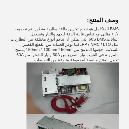
وصف المنتج:
BMS المتكامل هو نظام تخزين طاقة بطارية متطور، تم تصميمه
لأداء مثالي مع قياس عالية الدقة للجهد والتيار وتسجيل
البيانات.60S BMS التي يمكن أن تدعم أنواع مختلفة من البطاريات
مثل LFP / NMC / LTOكما يوفر الحماية من القطع القصير
للسلامة. حجمها المدمج من 150mm * 100mm * 50mm يسمح
بالمرونة في التثبيت.تيار التفريغ من 50A وتيار الشحن من 50A
تجعل المنتج مناسبة لمجموعة متنوعة من التطبيقات.