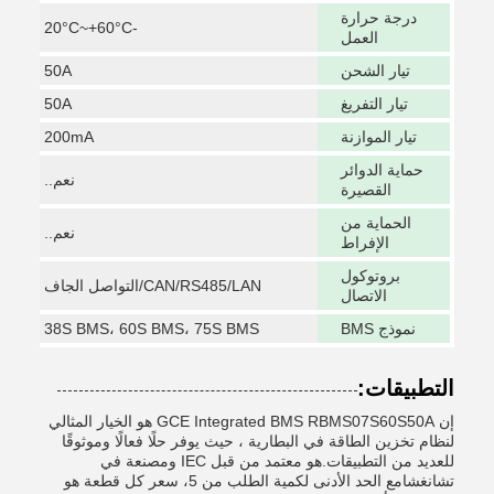
درجة حرارة
-20°C~+60°C
العمل
تيار الشحن
50A
تيار التفريغ
50A
تيار الموازنة
200mA
حماية الدوائر
نعم..
القصيرة
الحماية من
نعم..
الإفراط
بروتوكول
CAN/RS485/LAN/التواصل الجاف
الاتصال
نموذج BMS
38S BMS، 60S BMS، 75S BMS
التطبيقات:
إن GCE Integrated BMS RBMS07S60S50A هو الخيار المثالي
لنظام تخزين الطاقة في البطارية ، حيث يوفر حلًا فعالًا وموثوقًا
للعديد من التطبيقات.هو معتمد من قبل IEC ومصنعة في
تشانغشامع الحد الأدنى لكمية الطلب من 5، سعر كل قطعة هو