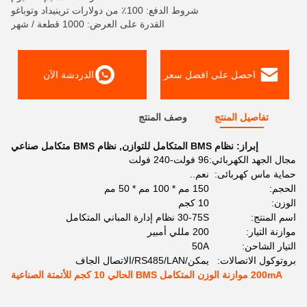
شروط الدفع: 100٪ من دولارات ترينيداد وتوباغو
القدرة على العرض: 1000 قطعة / شهر
احصل على افضل سعر
الدردشة الآن
تفاصيل المنتج
وصف المنتج
إبراز:
نظام BMS المتكامل للتوازن
,
نظام BMS متكامل صناعي
مجال الجهد الكهربائي:
96 فولت-240 فولت
حماية ماس كهربائى:
نعم..
الحجم:
150 مم * 100 مم * 50 مم
الوزن:
10 كجم
اسم المنتج:
30-75S نظام إدارة المباني المتكامل
موازنة التيار:
200 مللي أمبير
التيار الشاحن:
50A
بروتوكول الاتصالات:
يمكن/RS485/LAN/الاتصال الجاف
200mA موازنة الوزن المتكامل BMS الحالي 10 كجم للأتمتة الصناعية