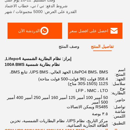
وقت التسليم: 12-20 يوم عمل
شروط الدفع: تي / تي، خطاب الاعتماد
القدرة على العرض: 5000 مجموعات / شهر
احصل على افضل سعر
الدردشة الآن
تفاصيل المنتج
وصف المنتج
إبراز:
نظام البطارية الشمسية Lifepo4
,
نظام بطارية شمسية 100A BMS
اسم
LifePO4 BMS، BMS الجهد العالي، UPS BMS، تتابع BMS،
المنتج:
الجهد:
358.4 فولت (96 فولت-500 فولت متاحة)
سلاسل:
112S (30S-150S متاح)
نوع
LFP ، NMC ، LTO
البطارية:
50 أمبير 100 أمبير 125 أمبير 160 أمبير 250 أمبير 400 أمبير
حاضِر:
500 أمبير
تواصل:
RS485 ويمكن الاتصالات
شاشة
٣.٥ بوصة
اللمس:
مركز التاريخ، نظام UPS، نظام البطاريات الشمسية، تخزين
التطبيق:
الطاقة التجارية الصناعية،