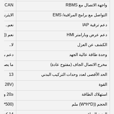
واجهة الاتصال مع RBMS
5، CAN
التواصل مع برامج المراقبة/ EMS
الايثرنت
دعم ترقية IAP
نعم..
دعم عرض وبارامتر HMI
نعم ((اخت
الكشف عن العزل
لا..
وحدة طاقة عالية الجهد
دعم بدء ا
مخرج الاتصال الجاف (مفتوح عادة)
ما يصل إل
الحد الأقصى لعدد وحدات التركيب البدني
13
القوة
 ~ 28V)
استهلاك الطاقة
≤20 واط
الحجم ((W*H*D) ملم
88*500)