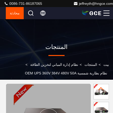
0086-731-86187065
jeffreyth@hngce.com
محادثة
المنتجات
بيت
>
المنتجات
>
نظام إدارة المباني لتخزين الطاقة
>
نظام بطارية شمسية OEM UPS 360V 384V 480V 50A
100A BMS LifePO4 مع 48V 15S 16S BMU 120S للحزمة
بطارية LTO NMC LFP