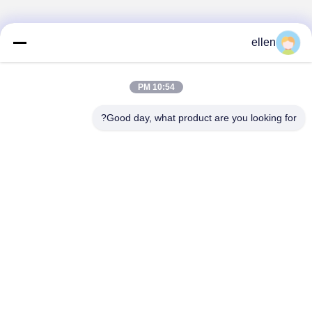
ellen
10:54 PM
Good day, what product are you looking for?
Hunan GCE Technology Co.,Ltd
jeffreyth@hngce.com
0086-731-86187065
المبنى B3، 602، مدينة العلوم والتكنولوجيا الجديدة، مقاطعة
تشانغشا، مدينة تشانغشا، مقاطعة هونان