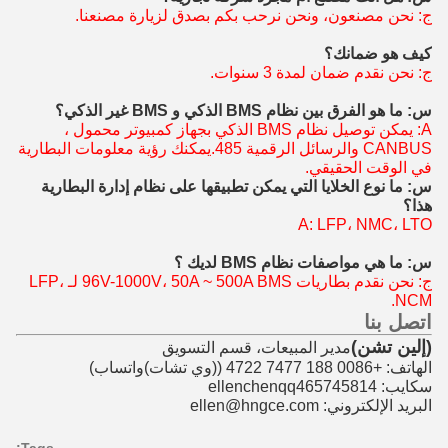
ج: نحن مصنعون، ونحن نرحب بكم بصدق لزيارة مصنعنا.
كيف هو ضمانك؟
ج: نحن نقدم ضمان لمدة 3 سنوات.
س: ما هو الفرق بين نظام BMS الذكي و BMS غير الذكي؟
A: يمكن توصيل نظام BMS الذكي بجهاز كمبيوتر محمول ،
CANBUS و
الرسائل الرقمية 485.
يمكنك رؤية معلومات البطارية
في الوقت الحقيقي.
س: ما نوع الخلايا التي يمكن تطبيقها على نظام إدارة البطارية
هذا؟
A: LFP، NMC، LTO
س: ما هي مواصفات نظام BMS لديك ؟
ج: نحن نقدم بطاريات 96V-1000V، 50A ~ 500A BMS لـ LFP،
NCM.
اتصل بنا
(إلين تشن)
مدير المبيعات، قسم التسويق
الهاتف: +0086 188 7477 4722 (
(وي تشات)
واتساب)
سكايب: ellenchenqq465745814
البريد الإلكتروني: ellen@hngce.com
Tags: