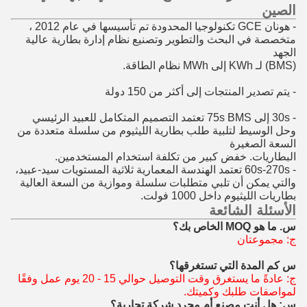
الصين
- هونان GCE تكنولوجيا المحدودة تم تأسيسها في عام 2012 ،
متخصصة في البحث والتطوير وتصنيع نظام إدارة بطارية عالية
الجهد
(BMS) لـ KWh إلى MWh نظام الطاقة.
- يتم تصدير المنتجات إلى أكثر من 150 دولة
- 30s إلى 75s BMS تعتمد التصميم المتكامل للعبيد الرئيسي
وحل الوسيط لتلبية طلب بطارية الليثيوم من سلسلة متعددة من
السعة الصغيرة
البطاريات. خفض كبير من تكلفة استخدام المستخدمين.
- 60s-270s تعتمد الهندسة المعمارية ثلاثية المستويات سيد-عبيد،
والتي يمكن أن تلبي متطلبات سلسلة وموازية من السعة العالية
بطاريات الليثيوم داخل 1000 فولت.
الأسئلة الشائعة
س. ما هو MOQ الخاص بك؟
ج: مجموعتان
س كم المدة التي تستغرقها؟
ج: عادةً ما يستغرق وقت التوصيل حوالي 15 - 20 يوم عمل وفقًا
لمواصفات طلبك وكميتك.
س: هل أنت مصنع أم مجرد شركة تجارية؟