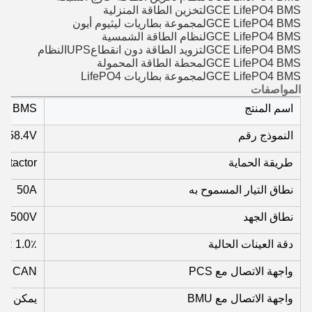
GCE LifePO4 BMS
لتخزين الطاقة المنزلية
GCE LifePO4 BMS
لمجموعة بطاريات ليثيوم أيون
GCE LifePO4 BMS
لنظام الطاقة الشمسية
GCE LifePO4 BMS
لتزويد الطاقة دون انقطاع
UPS
النظام
GCE LifePO4 BMS
لمحطة الطاقة المحمولة
GCE LifePO4 BMS
لمجموعة بطاريات LifePO4
المواصفات
اسم المنتج
BMS
النموذج رقم
358.4V
طريقة الحماية
tactor
نطاق التيار المسموح به
50A
نطاق الجهد
V-500V
دقة العينات الحالية
1.0٪ FSR
واجهة الاتصال مع PCS
5، CAN
واجهة الاتصال مع BMU
يمكن