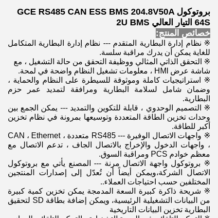
بروتوكول GCE RS485 CAN ESS BMS 204.8V50A
64S التيار العالي 2U BMS
خصائص المنتج:
※ نظام إدارة البطارية المتقدم --- نظام إدارة البطارية المتكامل
للغاية يمكن أن يدرك مراقبة سلسة.
※ التحقق الذاتي المثالي ووظيفة التحقق من حالة التشغيل ، مع
شاشة عرض HMI ، معلومات تشغيل النظام واضحة في لمحة.
※ استراتيجيات كاملة وموثوقة للسيطرة على النظام والحماية ،
وضمان شامل لسلامة البطارية ومرافقة لتمديد عمر حزم
البطارية.
※ التصميم الوحدوي ، قابلة للتكوين والتمديد --- يمكن الجمع بين
وحدات تخزين الطاقة المتعددة وتوسيعها بمرونة في نظام تخزين
أكبر للطاقة.
※ واجهات الاتصال الوفيرة --- RS485 متعددة ، CAN ، Ethernet
، واجهات الدخول والإخراج بالاتصال الجاف ، تدعم الاتصال مع
معظم خوادم PCS ومراقبة السوق.
※ بروتوكول واجهة الاتصال مرنة --- المصنع يأتي مع بروتوكول
الاتصال الشركة،ويمكن أيضاً أن تُعدّل إلى إصدارات المنتجين
المختلفين حسب احتياجات العملاء..
※ شريحة ذاكرة كبيرة السعة المدمجة يمكن تخزين كمية كبيرة
من البيانات التشغيلية الرئيسية، ويمكن إضافة بطاقة SD لتحقيق
البطارية تخزين البيانات التاريخية