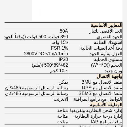
المعايير الأساسية
الحد الأقصى للتيار
50A
الجهد القصوى
350 فولت، 500 فولت ((وفقاً للجهد الاسمي)
استهلاك الطاقة
≤15 واط
دقة أخذ العينات الحالية
1% FSR
العزل يقاوم الجهد
2800VDC <1mA 1min
مستوى الحماية
IP20
الحجم ((W*H*D)
482*89*500 ((ملم)
وزن جديد
~ 10 كجم
واجهة الاتصال
منفذ الاتصال مع BMU
يمكن
منفذ الاتصال مع UPS
رسالة الرسائل الرسومية 485/كان
منفذ الاتصال مع SBMS
رسالة الرسائل الرسومية 485/كان
التواصل مع برامج المراقبة
الايثرنت
الوظيفة الأساسية
إدارة شحن البطارية وتفريغها
متاحة
إدارة درجة حرارة البطارية
متاحة
ترقية برنامج IAP
متاحة