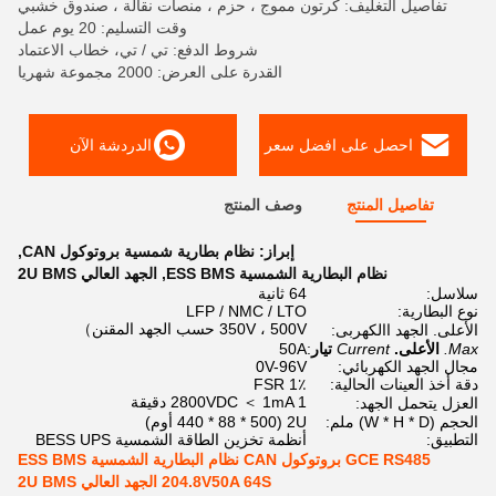
تفاصيل التغليف: كرتون مموج ، حزم ، منصات نقالة ، صندوق خشبي
وقت التسليم: 20 يوم عمل
شروط الدفع: تي / تي، خطاب الاعتماد
القدرة على العرض: 2000 مجموعة شهريا
احصل على افضل سعر
الدردشة الآن
تفاصيل المنتج
وصف المنتج
إبراز:
نظام بطارية شمسية بروتوكول CAN
,
نظام البطارية الشمسية ESS BMS
,
الجهد العالي 2U BMS
سلاسل:
64 ثانية
نوع البطارية:
LFP / NMC / LTO
350V ، 500V حسب الجهد المقنن）
الأعلى. الجهد االكهربى:
Max.
الأعلى.
Current
تيار
:
50A
مجال الجهد الكهربائي:
0V-96V
دقة أخذ العينات الحالية:
1٪ FSR
2800VDC ＜ 1mA 1 دقيقة
العزل يتحمل الجهد:
الحجم (W * H * D) ملم:
2U (440 * 88 * 500 أوم)
التطبيق:
أنظمة تخزين الطاقة الشمسية BESS UPS
GCE RS485 بروتوكول CAN نظام البطارية الشمسية ESS BMS
204.8V50A 64S الجهد العالي 2U BMS