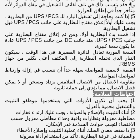
وإلا فقد يتسبب ذلك في تلف لفائف التشغيل في مفك الدوائر لأنه
متأخر جداً في إطلاق الحرارة.
5) إذا كنت بحاجة إلى تشغيل البارد للـ UPS / PCS من البطارية ،
يجب عليك أولاً إغلاق مفتاح البطارية على جانب UPS / PCS قبل
تشغيل البطارية.
إذا قمت بدء البطارية أولا، ومن ثم إغلاق مفتاح البطارية على
جانب UPS / PCS، منذ جانب DC من جانب UPS / PCS عادة
ما يكون سعة كبيرة،
السعة الفورية تعادل الدائرة القصيرة. في هذا الوقت ، سيكون
التيار الذي تحمله البطارية إلى المكثف أعلى بكثير من جهاز
RBMS.
القيمة الاسمية للمواصلة سهلة جداً أن تتسبب في إزالة وارتباط
لمواصلة المواصلة.
مقاومة الاتصال من الاتصال الملامس يزداد وتسخن أو لا يمكن
فصل الاتصال، مما يؤدي إلى حماية ثانوية
احتياطات السلامة:
1) يجب أن تكون الأدوات التي يستخدمها موظفو التثبيت
والتشغيل محمية بالعزل.
2) أثناء التثبيت والإصلاح والصيانة ، يجب عليك ارتداء قفازات
مطاطية معزولة ونظارات واقية وحذاء مطاطي معزول حسب
الاقتضاء لتجنب حوادث السلامة قدر الإمكان.
3)إذا سقط معدن السلك أثناء عملية التثبيت وإصلاح الأخطاء
والصيانة في غرفة البطارية، تأكد من استخدام أداة معزولة