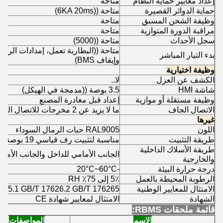
إعداد معايير حماية النظام
متاحة
حماية الدوائر القصيرة
متاحة ((6KA 20ms)
وظيفة الشحن المسبق
متاحة
مراقبة الدورة المتوازية
متاحة
سجل الأحداث
متاحة ((5000)
متاحة ((البطارية تعمل، إمدادات الرئ
بدء التيار المباشر
وإيقاف BMS)
وظيفة اختيارية
الكشف عن العزل
لا..
شاشة HMI
3.5 بوصة ((مدمجة في الهيكل)
وظيفة مستقلة أو موازية
إعداد قبل مغادرة المصنع
الاتصال الجاف
ما لا يزيد عن 2 مخرجات للاتصال الجاف
غيرها
اللون
RAL9005 حبات الرمال السوداء
طريقة التثبيت
مناسبة لتثبيت رف قياسي 19 بوصة
طريقة الأسلاك الداخلية
الجانب الأمامي للداخل والجانب الأمام
والخارجية
درجة حرارة البيئة
-20°C~60°C
الرطوبة المحيطة بالعمل
5٪ إلى 75٪ RH
الامتثال للمعايير الوطنية
935.1 GB/T 17626.2 GB/T 176265
الشهادة
الامتثال لمعايير شهادة CE
قائمة ملحقات RBMS:
الاسم
المواصفات