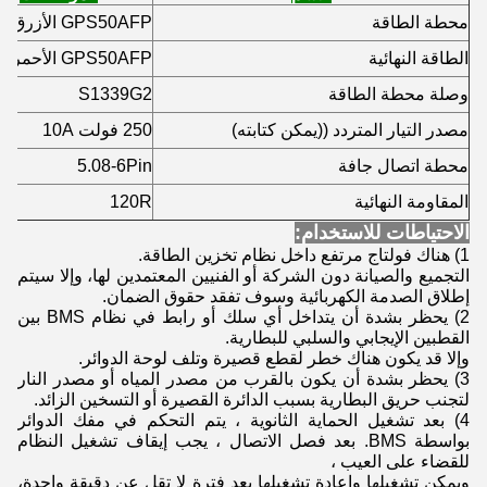
محطة الطاقة
GPS50AFP الأزرق
الطاقة النهائية
GPS50AFP الأحمر
وصلة محطة الطاقة
S1339G2
مصدر التيار المتردد ((يمكن كتابته)
250 فولت 10A
محطة اتصال جافة
5.08-6Pin
المقاومة النهائية
120R
الاحتياطات للاستخدام:
1) هناك فولتاج مرتفع داخل نظام تخزين الطاقة.
التجميع والصيانة دون الشركة أو الفنيين المعتمدين لها، وإلا سيتم
إطلاق الصدمة الكهربائية وسوف تفقد حقوق الضمان.
2) يحظر بشدة أن يتداخل أي سلك أو رابط في نظام BMS بين
القطبين الإيجابي والسلبي للبطارية.
وإلا قد يكون هناك خطر لقطع قصيرة وتلف لوحة الدوائر.
3) يحظر بشدة أن يكون بالقرب من مصدر المياه أو مصدر النار
لتجنب حريق البطارية بسبب الدائرة القصيرة أو التسخين الزائد.
4) بعد تشغيل الحماية الثانوية ، يتم التحكم في مفك الدوائر
بواسطة BMS. بعد فصل الاتصال ، يجب إيقاف تشغيل النظام
للقضاء على العيب ،
ويمكن تشغيلها وإعادة تشغيلها بعد فترة لا تقل عن دقيقة واحدة،