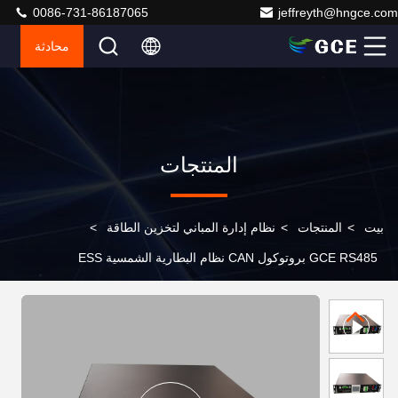
0086-731-86187065
jeffreyth@hngce.com
محادثة
المنتجات
بيت
>
المنتجات
>
نظام إدارة المباني لتخزين الطاقة
>
GCE RS485 بروتوكول CAN نظام البطارية الشمسية ESS
BMS 204.8V50A 64S الجهد العالي 2U BMS