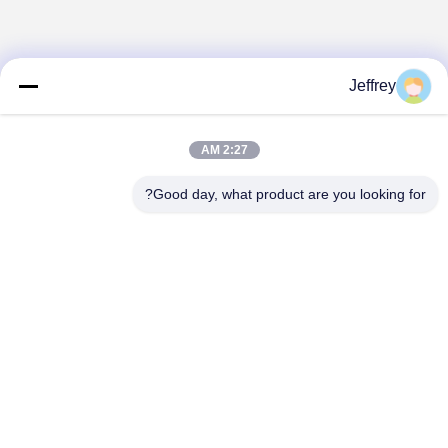
Jeffrey
2:27 AM
Good day, what product are you looking for?
Hunan GCE Technology Co.,Ltd
jeffreyth@hngce.com
0086-731-86187065
المبنى B3، 602، مدينة العلوم والتكنولوجيا الجديدة، مقاطعة
تشانغشا، مدينة تشانغشا، مقاطعة هونان