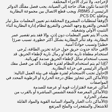
لإخراجه، ولا تترك الأجزاء المختلفة.
4)عندما تكون هناك حاجة إلى الصيانة، يجب فصل مفكّك الدوائر
الرئيسي لـ RBMS، ويجب قطع الاتصال بين مجموعة البطارية
وحافلة PCS DC.
5)وفقاً لمتطلبات المشروع المختلفة،تم تعيين المعلمات مثل تيار
الشحن والتفريغ وجهد الشحن والتفريغ لنظام إدارة البطارية أثناء
التثبيت الأولي وتشغيله.
يجب ألا يتم تغيير المعلمات دون إذن، وإلا فقد يتم تقصير عمر
البطارية، وقد تتأثر البطارية بشكل أكثر خطورة. تسبب ضررًا
خطيرًا وتسبب حوادثًا أمنية.
6)في حالة حدوث حريق حول خزانة تخزين الطاقة، يُرجى
استخدام مطفأة نارية جافة أو رمال نارية لإطفاء الحريق. قد
يسبب استخدام سائل لإطفاء الحريق صدمة كهربائية.
7)إذا لم يتم استخدام النظام لفترة طويلة، تأكد من فصل مفك
الدوائر الرئيسي في خزانة البطارية.
8)حاول تجنب الاستخدام لفترة طويلة في بيئة العمل التالية:
◎الأماكن التي تتجاوز نطاق درجة الحرارة أو الرطوبة المحدد في
المواصفات
أماكن عرضة لاهتزازات قوية أو عرضة للصدمة
◎الأماكن المعرضة لأشعة الشمس المباشرة أو بالقرب من
مصادر الحرارة
◎الأماكن ذات الغبار والمواد السامة القوية والمواد القابلة
للاشتعال والمتفجرات والملح المرتفع